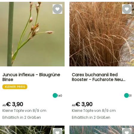
Juncus inflexus - Blaugrüne
Carex buchananii Red
Binse
Rooster - Fuchsrote Neu…
KLEINER PREIS
140
31
€ 3,90
€ 3,90
Ab
Ab
Kleine Töpfe von 8/9 cm
Kleine Töpfe von 8/9 cm
Erhältlich in 2 Größen
Erhältlich in 2 Größen