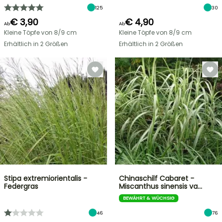
125
30
€ 3,90
€ 4,90
Ab
Ab
Kleine Töpfe von 8/9 cm
Kleine Töpfe von 8/9 cm
Erhältlich in 2 Größen
Erhältlich in 2 Größen
Stipa extremiorientalis -
Chinaschilf Cabaret -
Federgras
Miscanthus sinensis va…
BEWÄHRT & WÜCHSIG
46
76