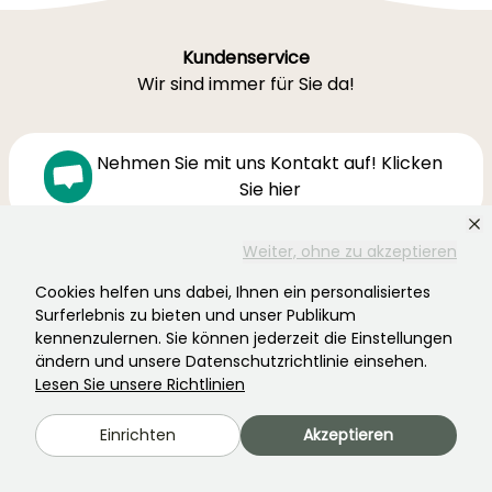
Kundenservice
Wir sind immer für Sie da!
Nehmen Sie mit uns Kontakt auf! Klicken
Sie hier
Weiter, ohne zu akzeptieren
Montag-Freitag 8:30-19:00
Samstag 9-16h
Cookies helfen uns dabei, Ihnen ein personalisiertes
Surferlebnis zu bieten und unser Publikum
Ferme de la Cœuillerie
kennenzulernen. Sie können jederzeit die Einstellungen
1012 rue Roger Lecerf
ändern und unsere Datenschutzrichtlinie einsehen.
59840 Premesques
Lesen Sie unsere Richtlinien
Frankreich
Einrichten
Akzeptieren
Kontaktieren Sie uns →