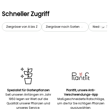
Schneller Zugriff
Ziergräser von A bis Z
Ziergräser nach Sorten
Niedrige Zi
→
Spezialist für Gartenpflanzen
Plantfit, unsere Anti-
Seit unseren Anfängen im Jahr
Verschwendungs-App
1950 legen wir Wert auf die
Maßgeschneiderte Ratschläge,
Qualität unserer Pflanzen und
um die für Sie richtigen Pflanzen
unseres Service.
auszuwählen.