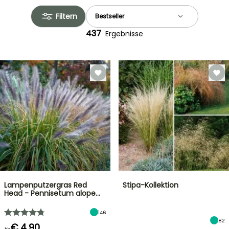
Filtern
437
Ergebnisse
Lampenputzergras Red
Stipa-Kollektion
Head - Pennisetum alope…
146
82
€ 4,90
Ab