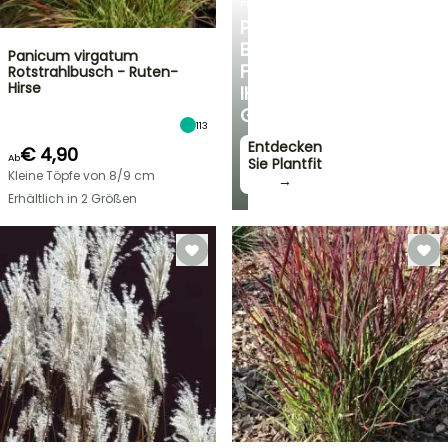
PLANTFIT
PERSÖNLICHE
BERATUNG
Panicum virgatum
FÜR
Rotstrahlbusch - Ruten-
Hirse
IHREN
GARTEN
113
Entdecken
€ 4,90
Ab
Sie Plantfit
Kleine Töpfe von 8/9 cm
→
Erhältlich in 2 Größen