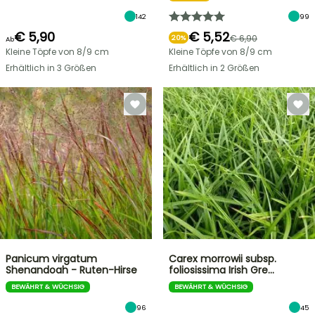
142
99
€ 5,90
€ 5,52
€ 6,90
20%
Ab
Kleine Töpfe von 8/9 cm
Kleine Töpfe von 8/9 cm
Erhältlich in 3 Größen
Erhältlich in 2 Größen
Panicum virgatum
Carex morrowii subsp.
Shenandoah - Ruten-Hirse
foliosissima Irish Gre…
BEWÄHRT & WÜCHSIG
BEWÄHRT & WÜCHSIG
96
45