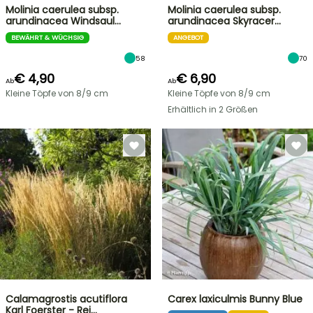
Molinia caerulea subsp.
Molinia caerulea subsp.
arundinacea Windsaul…
arundinacea Skyracer…
BEWÄHRT & WÜCHSIG
ANGEBOT
58
70
€ 4,90
€ 6,90
Ab
Ab
Kleine Töpfe von 8/9 cm
Kleine Töpfe von 8/9 cm
Erhältlich in 2 Größen
Calamagrostis acutiflora
Carex laxiculmis Bunny Blue
Karl Foerster - Rei…