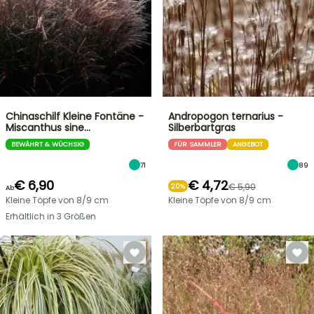
Chinaschilf Kleine Fontäne -
Andropogon ternarius -
Miscanthus sine…
Silberbartgras
BEWÄHRT & WÜCHSIG
FÜR SAMMLER
ANGEBOT
71
89
€ 6,90
€ 4,72
€ 5,90
20%
Ab
Kleine Töpfe von 8/9 cm
Kleine Töpfe von 8/9 cm
Erhältlich in 3 Größen