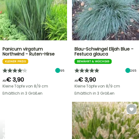
Panicum virgatum
Blau-Schwingel Elijah Blue -
Northwind - Ruten-Hirse
Festuca glauca
KLEINER PREIS
BEWÄHRT & WÜCHSIG
95
265
€ 3,90
€ 3,90
Ab
Ab
Kleine Töpfe von 8/9 cm
Kleine Töpfe von 8/9 cm
Erhältlich in 3 Größen
Erhältlich in 3 Größen
BLITZANGEBOT
BIS
ZU