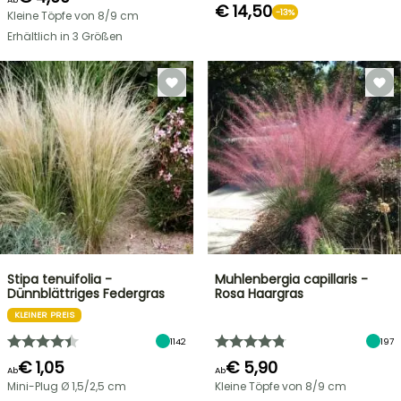
€ 14,50
-13%
Kleine Töpfe von 8/9 cm
Erhältlich in 3 Größen
Stipa tenuifolia -
Muhlenbergia capillaris -
Dünnblättriges Federgras
Rosa Haargras
KLEINER PREIS
1142
197
€ 1,05
€ 5,90
Ab
Ab
Mini-Plug Ø 1,5/2,5 cm
Kleine Töpfe von 8/9 cm