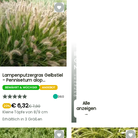
FRÜHLINGSZWIEBELN
IRIS
GERMANICA
NEUHEITEN
Lampenputzergras Gelbstiel
Über
60
- Pennisetum alop…
neue
Sorten
BEWÄHRT & WÜCHSIG
ANGEBOT
für
Ihren
Garten!
360
Alle
€ 6,32
€ 7,90
20%
anzeigen
Kleine Töpfe von 8/9 cm
→
Erhältlich in 3 Größen