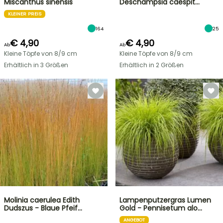
Miscanthus sinensis
Deschampsia caespit…
KLEINER PREIS
164
25
€ 4,90
€ 4,90
Ab
Ab
Kleine Töpfe von 8/9 cm
Kleine Töpfe von 8/9 cm
Erhältlich in 3 Größen
Erhältlich in 2 Größen
Molinia caerulea Edith
Lampenputzergras Lumen
Dudszus - Blaue Pfeif…
Gold - Pennisetum alo…
ANGEBOT