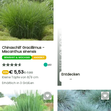
EINE
KÜHLE
OASE
Chinaschilf Gracillimus -
IM
Miscanthus sinensis
GARTEN
BEWÄHRT & WÜCHSIG
ANGEBOT
Mit
unseren
461
schönsten
Kletterpflanzen!
€ 5,53
€ 7,90
30%
Entdecken
Kleine Töpfe von 8/9 cm
→
Erhältlich in 3 Größen