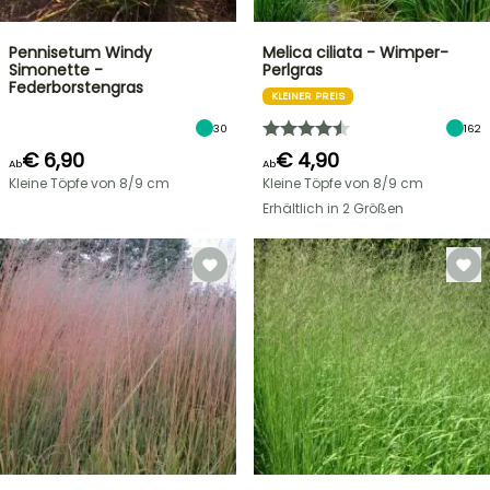
Pennisetum Windy
Melica ciliata - Wimper-
Simonette -
Perlgras
Federborstengras
KLEINER PREIS
30
162
€ 6,90
€ 4,90
Ab
Ab
Kleine Töpfe von 8/9 cm
Kleine Töpfe von 8/9 cm
Erhältlich in 2 Größen