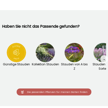
Haben Sie nicht das Passende gefunden?
→
Günstige Stauden
Kollektion Stauden
Stauden von A bis
Stauden 
Z
Sorten
Die passenden Pflanzen für meinen Garten finden