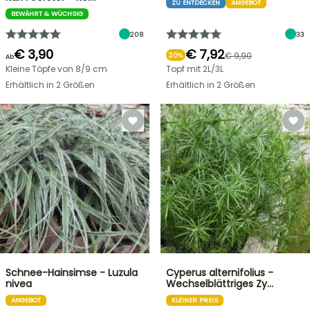
ZU ENTDECKEN
ANGEBOT
BEWÄHRT & WÜCHSIG
208
33
€ 3,90
€ 7,92
€ 9,90
20%
Ab
Kleine Töpfe von 8/9 cm
Topf mit 2L/3L
Erhältlich in 2 Größen
Erhältlich in 2 Größen
Schnee-Hainsimse - Luzula
Cyperus alternifolius -
nivea
Wechselblättriges Zy…
ANGEBOT
KLEINER PREIS