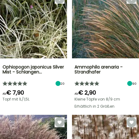
Ophiopogon japonicus Silver
Ammophila arenaria -
Mist - Schlangen…
Strandhafer
20
90
€ 7,90
€ 2,90
Ab
Ab
Topf mit 1L/1,5L
Kleine Töpfe von 8/9 cm
Erhältlich in 2 Größen