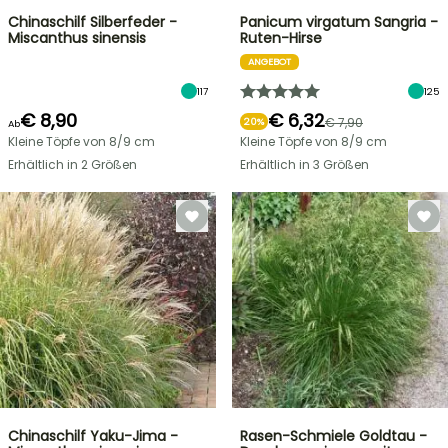
Chinaschilf Silberfeder -
Panicum virgatum Sangria -
Miscanthus sinensis
Ruten-Hirse
ANGEBOT
117
125
€ 8,90
€ 6,32
€ 7,90
20%
Ab
Kleine Töpfe von 8/9 cm
Kleine Töpfe von 8/9 cm
Erhältlich in 2 Größen
Erhältlich in 3 Größen
Chinaschilf Yaku-Jima -
Rasen-Schmiele Goldtau -