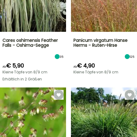
Carex oshimensis Feather
Panicum virgatum Hanse
Falls - Oshima-Segge
Herms - Ruten-Hirse
35
125
€ 5,90
€ 4,90
Ab
Ab
Kleine Töpfe von 8/9 cm
Kleine Töpfe von 8/9 cm
Erhältlich in 2 Größen