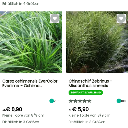
Erhältlich in 4 Größen
Carex oshimensis EverColor
Chinaschilf Zebrinus -
Everlime - Oshima…
Miscanthus sinensis
BEWÄHRT & WÜCHSIG
236
103
€ 8,90
€ 5,90
Ab
Ab
Kleine Töpfe von 8/9 cm
Kleine Töpfe von 8/9 cm
Erhältlich in 3 Größen
Erhältlich in 3 Größen