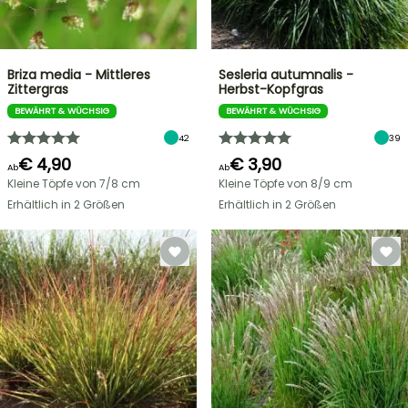
Briza media - Mittleres
Sesleria autumnalis -
Zittergras
Herbst-Kopfgras
BEWÄHRT & WÜCHSIG
BEWÄHRT & WÜCHSIG
42
39
€ 4,90
€ 3,90
Ab
Ab
Kleine Töpfe von 7/8 cm
Kleine Töpfe von 8/9 cm
Erhältlich in 2 Größen
Erhältlich in 2 Größen