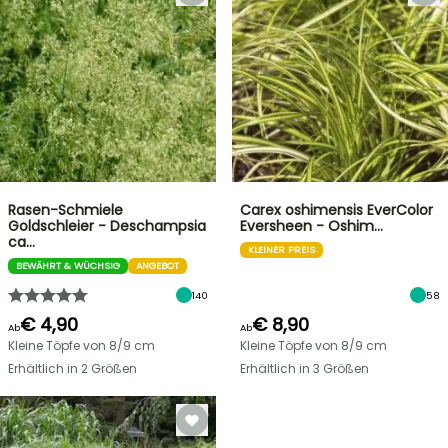
Rasen-Schmiele
Carex oshimensis EverColor
Goldschleier - Deschampsia
Eversheen - Oshim…
ca…
KLEINER PREIS
BEWÄHRT & WÜCHSIG
ANGEBOT
140
58
€ 4,90
€ 8,90
Ab
Ab
Kleine Töpfe von 8/9 cm
Kleine Töpfe von 8/9 cm
Erhältlich in 2 Größen
Erhältlich in 3 Größen