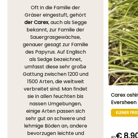
Oft in die Familie der
Gräser eingestuft, gehört
der Carex
, auch als Segge
bekannt, zur Familie der
Sauergrasgewächse,
genauer gesagt zur Familie
des Papyrus. Auf Englisch
als Sedge bezeichnet,
umfasst diese sehr große
Gattung zwischen 1200 und
1500 Arten, die weltweit
verbreitet sind. Man findet
Carex oshi
sie in allen feuchten bis
Eversheen
nassen Umgebungen,
Höhe bei Reife
einige Arten passen sich
40 cm
KLEINER PREI
sehr gut an schwere und
lehmige Böden an, andere
bevorzugen leichte und
€ 8,9
Ab