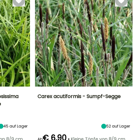
osissima
Carex acutiformis - Sumpf-Segge
e
Standort
Höhe bei Reife
Breite bei Reife
Standort
Sonne,
1 m
60 cm
Sonne
Halbschatten,
Schatten
45
auf Lager
52
auf Lager
€ 6,90
•
von 8/9 cm
Kleine Töpfe von 8/9 cm
Ab