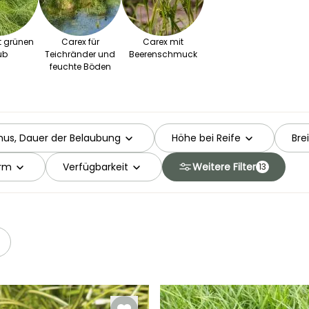
t grünen
Carex für
Carex mit
ub
Teichränder und
Beerenschmuck
feuchte Böden
us, Dauer der Belaubung
Höhe bei Reife
Bre
orm
Verfügbarkeit
Weitere Filter
13