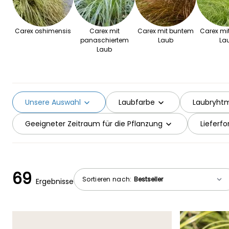
Carex oshimensis
Carex mit
Carex mit buntem
Carex mi
panaschiertem
Laub
La
Laub
Unsere Auswahl
Laubfarbe
Laubryhtm
Geeigneter Zeitraum für die Pflanzung
Lieferf
69
Sortieren nach:
Ergebnisse