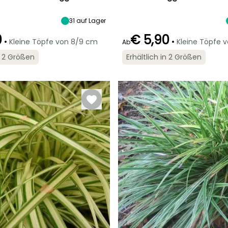
Breite bei Reife
Standort
Höhe bei Reife
Breite bei Reife
40 cm
Sonne,
35 cm
35 cm
Halbschatten
31
auf Lager
0
€ 5,90
•
•
Kleine Töpfe von 8/9 cm
Kleine Töpfe 
Ab
in 2 Größen
Erhältlich in 2 Größen
Geeigneter
Winterhärte
Geeigneter
Blütezeit
Zeitraum für die
Zeitraum für die
Bis zu -15°C
Mai für Juni
Pflanzung
Pflanzung
Februar für Mai,
Februar für April,
August für
September für
September
November