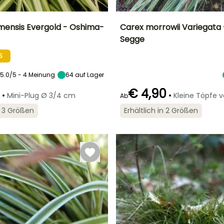
mensis Evergold - Oshima-
Carex morrowii Variegata
Segge
Breite bei Reife
Standort
Höhe bei Reife
Breite bei Reife
30 cm
Sonne,
30 cm
30 cm
S
Halbschatten,
Schatten
5.0/5 - 4 Meinung
64
auf Lager
€ 4,90
•
•
Mini-Plug Ø 3/4 cm
Kleine Töpfe 
Ab
in 3 Größen
Erhältlich in 2 Größen
Geeigneter
Winterhärte
Geeigneter
Blütezeit
Zeitraum für die
Zeitraum für die
Bis zu -18°C
Januar
Pflanzung
Pflanzung
Februar für Mai,
März für Mai,
August für
September für
September
Oktober