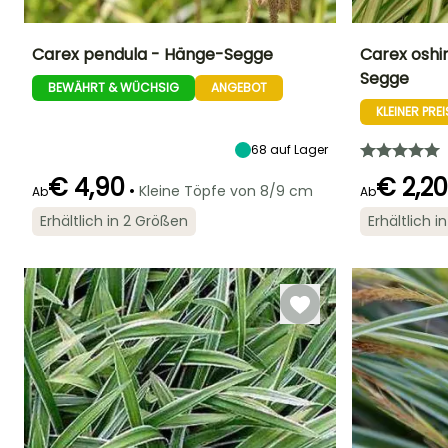
Carex pendula - Hänge-Segge
Carex oshi
Segge
BEWÄHRT & WÜCHSIG
ANGEBOT
Höhe bei Reife
Breite bei Reife
Standort
Höhe bei Reife
1.20 m
60 cm
Sonne,
30 cm
KLEINER PREI
Halbschatten,
Schatten
68
auf Lager
€ 4,90
€ 2,20
•
Kleine Töpfe von 8/9 cm
Ab
Ab
Erhältlich in 2 Größen
Erhältlich 
Geeigneter
Winterhärte
Blütezeit
Blütezeit
Zeitraum für die
Bis zu -29°C
Juni für Juli
Mai für Juni
Pflanzung
Februar für Mai,
September für
November