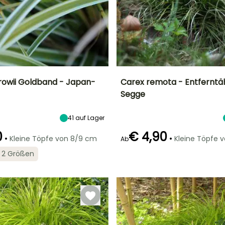
owii Goldband - Japan-
Carex remota - Entferntä
Segge
Breite bei Reife
Standort
Höhe bei Reife
Breite bei Reife
40 cm
Sonne,
30 cm
40 cm
Halbschatten,
41
auf Lager
Schatten
0
€ 4,90
•
•
Kleine Töpfe von 8/9 cm
Kleine Töpfe 
Ab
in 2 Größen
Geeigneter
Blütezeit
Zeitraum für die
Geeigneter
Winterhärte
April für Juli
Pflanzung
Zeitraum für die
Bis zu -23,5°C
Pflanzung
März für Mai,
Februar für April,
September für
September für
November
November