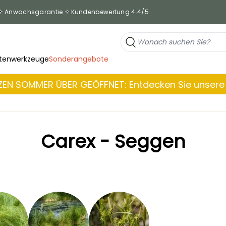
Anwachsgarantie
Kundenbewertung 4.4/5
tenwerkzeuge
Sonderangebote
EN SOMMER ÜBER GEÖFFNET: Entdecken Sie unsere 
Carex - Seggen