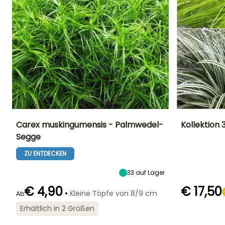
Carex muskingumensis - Palmwedel-
Kollektion 
Segge
Höhe bei Reife
Breite bei Reife
Standort
Höhe bei Reife
90 cm
40 cm
Sonne,
30 cm
ZU ENTDECKEN
Halbschatten,
Schatten
33
auf Lager
€ 4,90
€ 17,50
•
Kleine Töpfe von 8/9 cm
Ab
Blütezeit
Erhältlich in 2 Größen
Geeigneter
Winterhärte
Blütezeit
September fü
Zeitraum für die
Bis zu -29°C
Juli für August
Oktober
Pflanzung