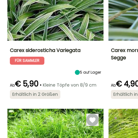
Carex siderosticha Variegata
Carex morr
Segge
FÜR SAMMLER
Höhe bei Reife
Breite bei Reife
Standort
Höhe bei Reife
40 cm
40 cm
Sonne,
40 cm
Halbschatten,
5
auf Lager
Schatten
€ 5,90
€ 4,9
•
Kleine Töpfe von 8/9 cm
Ab
Ab
Erhältlich in 2 Größen
Erhältlich 
Geeigneter
Winterhärte
Blütezeit
Blütezeit
Zeitraum für die
Bis zu -15°C
April für Mai
Juni für Juli
Pflanzung
März für Juni