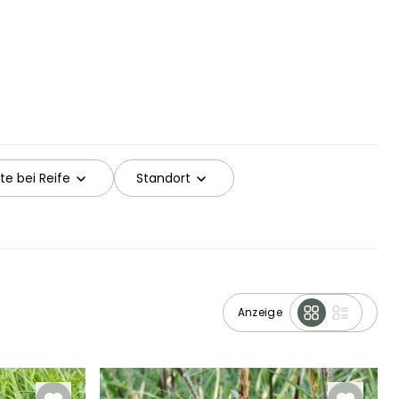
ite bei Reife
Standort
Anzeige