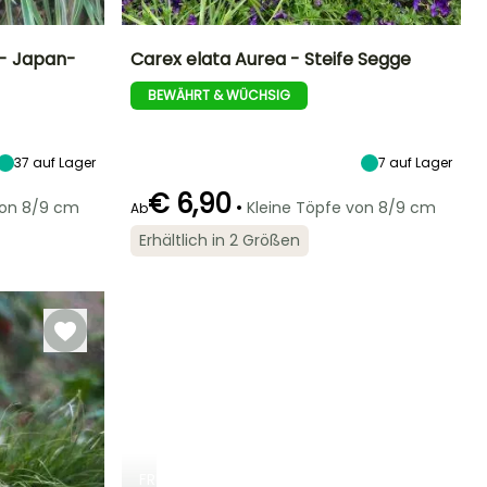
 - Japan-
Carex elata Aurea - Steife Segge
BEWÄHRT & WÜCHSIG
Standort
Höhe bei Reife
Breite bei Reife
Standort
Sonne,
70 cm
40 cm
Sonne,
Halbschatten,
Halbschatten
Schatten
37
auf Lager
7
auf Lager
€ 6,90
•
von 8/9 cm
Kleine Töpfe von 8/9 cm
Ab
Geeigneter
Winterhärte
Blütezeit
Erhältlich in 2 Größen
Zeitraum für die
Winterhärte
Bis zu -29°C
Mai für Juli
Pflanzung
Bis zu -23,5°C
Februar für Mai,
August für
September
FRÜHLINGSZWIEBELN