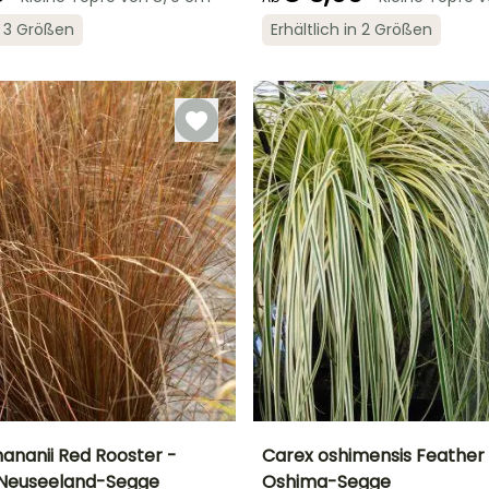
Geeigneter
Winterhärte
in 3 Größen
Erhältlich in 2 Größen
Zeitraum für die
Bis zu -18°C
Geeigneter
Blütezeit
r
Pflanzung
Zeitraum für die
Juli für August
Pflanzung
Februar für April,
September für
Februar für April,
November
September für
November
ananii Red Rooster -
Carex oshimensis Feather F
 Neuseeland-Segge
Oshima-Segge