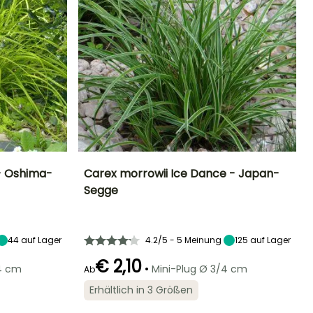
 - Oshima-
Carex morrowii Ice Dance - Japan-
Segge
Standort
Höhe bei Reife
Breite bei Reife
Standort
Sonne,
30 cm
30 cm
Sonne,
Halbschatten,
Halbschatten,
Schatten
Schatten
44
auf Lager
4.2/5 - 5 Meinung
125
auf Lager
€ 2,10
•
/4 cm
Mini-Plug Ø 3/4 cm
Ab
Erhältlich in 3 Größen
Winterhärte
Geeigneter
Winterhärte
Blütezeit
Zeitraum für die
Bis zu -18°C
Bis zu -23,5°C
Juni für Juli
Pflanzung