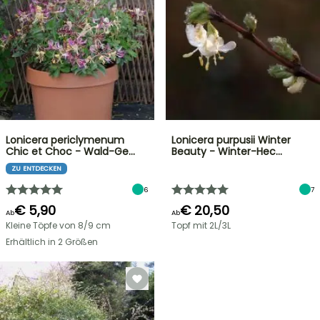
Lonicera periclymenum
Lonicera purpusii Winter
Chic et Choc - Wald-Ge…
Beauty - Winter-Hec…
ZU ENTDECKEN
6
7
€ 5,90
€ 20,50
Ab
Ab
Kleine Töpfe von 8/9 cm
Topf mit 2L/3L
Erhältlich in 2 Größen