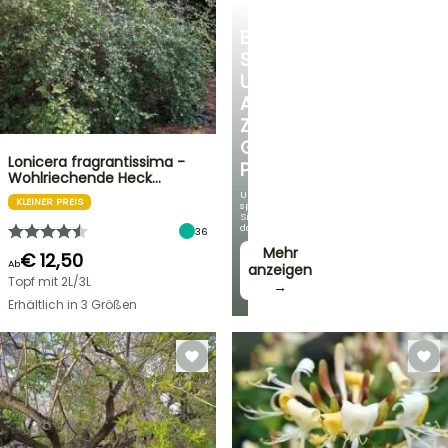
STRÄUCHER
ENTDECKEN
SIE
UNSERE
AUSWAHL
ZU
GÜNSTIGEN
Lonicera fragrantissima -
PREISEN
Wohlriechende Heck…
Und
KLEINER PREIS
sparen
Sie
dabei!
36
Mehr
€ 12,50
Ab
anzeigen
Topf mit 2L/3L
→
Erhältlich in 3 Größen