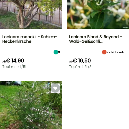
Lonicera maackii - Schirm-
Lonicera Blond & Beyond -
Heckenkirsche
Wald-Geißschli…
11
Nicht lieferbar
€ 14,90
€ 16,50
Ab
Ab
Topf mit 4L/5L
Topf mit 2L/3L