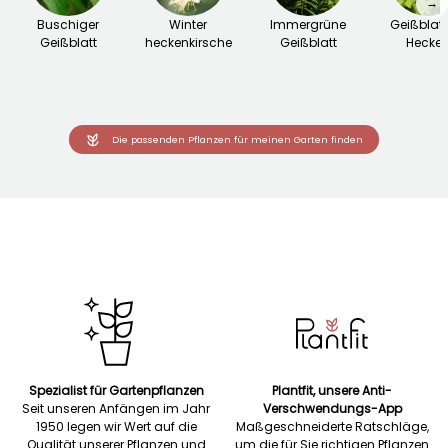
→
Buschiger
Winter
Immergrüne
Geißblatt
Geißblatt
heckenkirsche
Geißblatt
Hecke
Die passenden Pflanzen für meinen Garten finden
Spezialist für Gartenpflanzen
Plantfit, unsere Anti-
Seit unseren Anfängen im Jahr
Verschwendungs-App
1950 legen wir Wert auf die
Maßgeschneiderte Ratschläge,
Qualität unserer Pflanzen und
um die für Sie richtigen Pflanzen