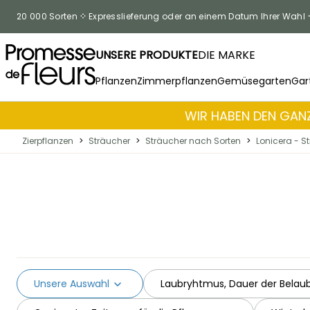
Skip to Content
20 000 Sorten
Expresslieferung oder an einem Datum Ihrer Wahl
UNSERE PRODUKTE
DIE MARKE
Pflanzen
Zimmerpflanzen
Gemüsegarten
Gar
WIR HABEN DEN GANZ
Zierpflanzen
>
Sträucher
>
Sträucher nach Sorten
>
Lonicera - S
Unsere Auswahl
Laubryhtmus, Dauer der Belau