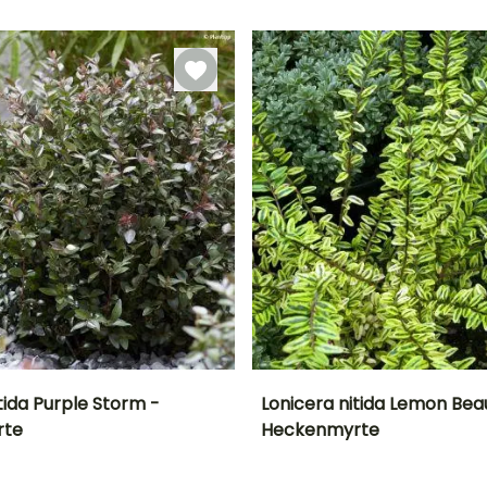
Zeitraum für die
Bis zu -20,5°C
Geeigneter
Blütezeit
Pflanzung
Zeitraum für die
Mai für Juni
Pflanzung
Februar für Mai,
September für
Februar für Mai,
November
September für
November
tida Purple Storm -
Lonicera nitida Lemon Bea
rte
Heckenmyrte
Breite bei Reife
Standort
Höhe bei Reife
Breite bei Reife
60 cm
Sonne,
1 m
1.20 m
Halbschatten