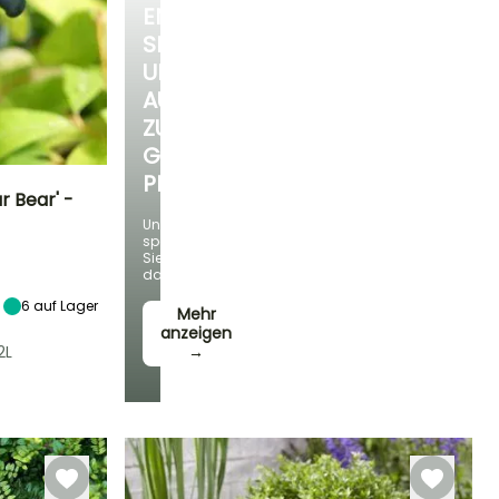
ENTDECKEN
SIE
UNSERE
AUSWAHL
ZU
GÜNSTIGEN
PREISEN
r Bear' -
Und
sparen
Standort
Sie
Sonne,
dabei!
Halbschatten
6
auf Lager
Mehr
anzeigen
2L
→
Winterhärte
Bis zu -34,5°C