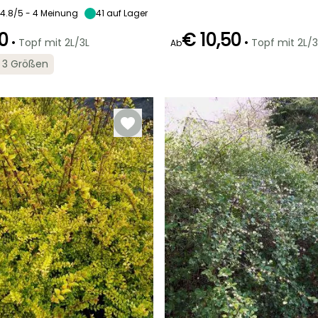
4.8/5 - 4 Meinung
41
auf Lager
0
€ 10,50
•
•
Topf mit 2L/3L
Topf mit 2L/3
Ab
Geeigneter
Winterhärte
Geeigneter
Blütezeit
in 3 Größen
Zeitraum für die
Zeitraum für die
Bis zu -20,5°C
April für Mai
Pflanzung
Pflanzung
Februar für Mai,
Februar für Mai,
September für
September für
November
November