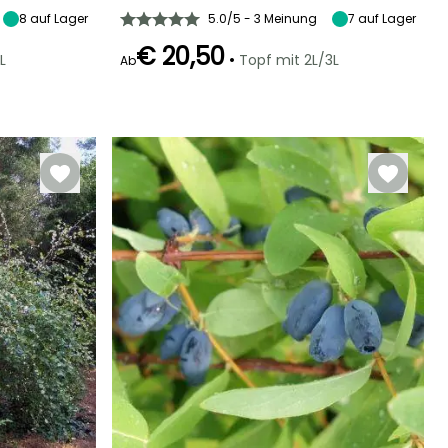
8
auf Lager
5.0/5 - 3 Meinung
7
auf Lager
€ 20,50
•
L
Topf mit 2L/3L
Ab
Winterhärte
Geeigneter
Winterhärte
Blütezeit
Zeitraum für die
Bis zu -20,5°C
Bis zu -20,5°C
Januar für
Pflanzung
März, Dezember
Februar für Mai,
September für
November