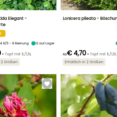
tida Elegant -
Lonicera pileata - Bösch
rte
Breite bei Reife
Standort
Höhe bei Reife
Breite bei Reife
1 m
Sonne,
70 cm
1.50 m
S
Halbschatten
4.9/5 - 9 Meinung
12
auf Lager
0
€ 4,70
•
•
Topf mit 1L/1,5L
Topf mit 1L/1,5L
Ab
Geeigneter
Winterhärte
in 2 Größen
Erhältlich in 2 Größen
Zeitraum für die
Bis zu -20,5°C
Geeigneter
Blütezeit
Pflanzung
Zeitraum für die
April für Mai
Pflanzung
Februar für Mai,
September für
Februar für Mai,
November
September für
November