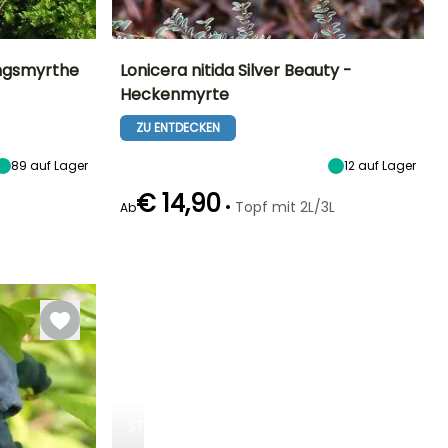
ungsmyrthe
Lonicera nitida Silver Beauty -
Heckenmyrte
Standort
Höhe bei Reife
Breite bei Reife
Standort
Sonne,
1 m
1 m
Sonne,
ZU ENTDECKEN
Halbschatten,
Halbschatten
Schatten
89
auf Lager
12
auf Lager
€ 14,90
•
Topf mit 2L/3L
Ab
Geeigneter
Winterhärte
Blütezeit
Zeitraum für die
Winterhärte
Bis zu -20,5°C
April für Mai
Pflanzung
Bis zu -23,5°C
Februar für Mai,
September für
November
STRÄUCHER