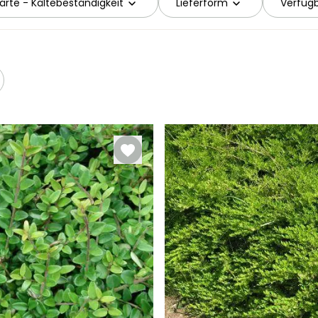
ärte - Kältebeständigkeit
Lieferform
Verfügb