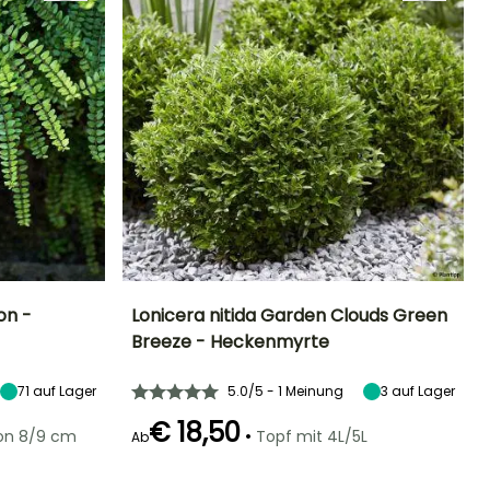
on -
Lonicera nitida Garden Clouds Green
Breeze - Heckenmyrte
Standort
Höhe bei Reife
Breite bei Reife
Standort
Sonne,
1 m
1 m
Sonne,
71
auf Lager
5.0/5 - 1 Meinung
3
auf Lager
Halbschatten,
Halbschatten
Schatten
€ 18,50
•
von 8/9 cm
Topf mit 4L/5L
Ab
Geeigneter
Winterhärte