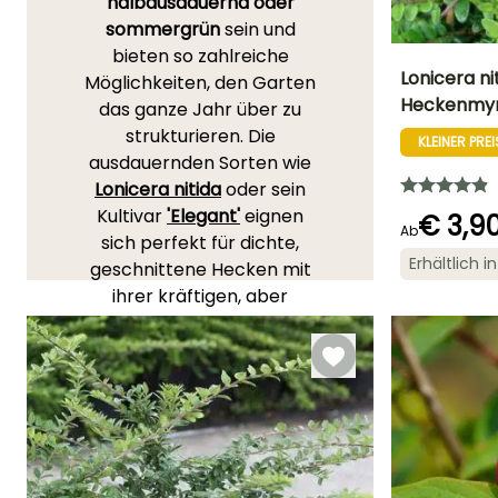
halbausdauernd oder
sommergrün
sein und
bieten so zahlreiche
Lonicera ni
Möglichkeiten, den Garten
Heckenmy
das ganze Jahr über zu
Höhe bei Reife
strukturieren. Die
1.50 m
KLEINER PREI
ausdauernden Sorten wie
Lonicera nitida
oder sein
Kultivar
'Elegant'
eignen
€ 3,9
Ab
sich perfekt für dichte,
Blütezeit
Erhältlich 
geschnittene Hecken mit
April für Mai
ihrer kräftigen, aber
kompakten Vegetation. Ihr
schnelles Wachstum und
ihre Pflegeleichtigkeit
machen sie zu beliebten
Wahlmöglichkeiten für
langlebige
Pflanzenschirme.