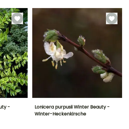
Blütezeit
Zeitraum für die
Winterhärte
Bis zu -20,5°C
April für Mai
Pflanzung
Bis zu -20,5°C
Februar für Mai,
September für
November
uty -
Lonicera purpusii Winter Beauty -
Winter-Heckenkirsche
Standort
Höhe bei Reife
Breite bei Reife
Standort
Sonne,
2 m
2.50 m
Sonne,
Halbschatten
Halbschatten