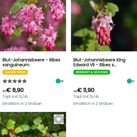
Blut-Johannisbeere - Ribes
Blut-Johannisbeere King
sanguineum
Edward VII - Ribes s…
KLEINER PREIS
BEWÄHRT & WÜCHSIG
18
13
€ 8,90
€ 11,90
Ab
Ab
Topf mit 3L/4L
Topf mit 3L/4L
Erhältlich in 2 Größen
Erhältlich in 2 Größen