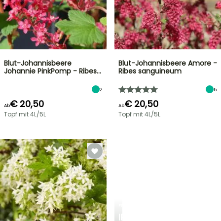
Blut-Johannisbeere
Blut-Johannisbeere Amore -
Johannie PinkPomp - Ribes…
Ribes sanguineum
2
5
€ 20,50
€ 20,50
Ab
Ab
Topf mit 4L/5L
Topf mit 4L/5L
FRÜHLINGSZWIEBELN
IRIS