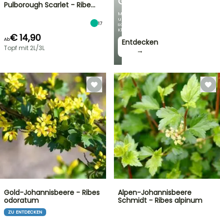
GARTEN
Pulborough Scarlet - Ribe…
Mit
unseren
17
schönsten
Kletterpflanzen!
€ 14,90
Ab
Entdecken
Topf mit 2L/3L
→
Gold-Johannisbeere - Ribes
Alpen-Johannisbeere
odoratum
Schmidt - Ribes alpinum
ZU ENTDECKEN