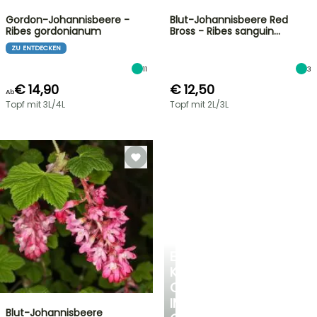
Gordon-Johannisbeere -
Blut-Johannisbeere Red
Ribes gordonianum
Bross - Ribes sanguin…
ZU ENTDECKEN
11
3
€ 14,90
€ 12,50
Ab
Topf mit 3L/4L
Topf mit 2L/3L
EINE
KÜHLE
OASE
IM
Blut-Johannisbeere