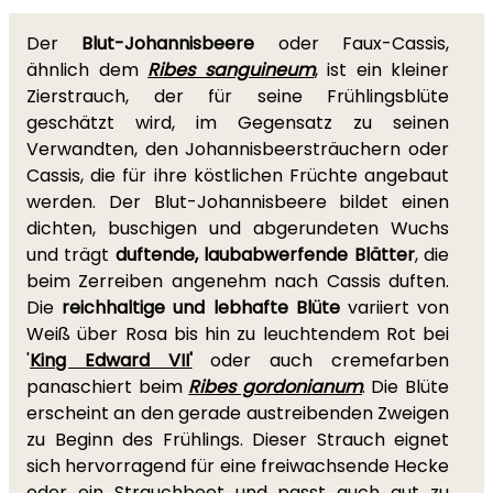
Der
Blut-Johannisbeere
oder Faux-Cassis,
ähnlich dem
Ribes sanguineum
, ist ein kleiner
Zierstrauch, der für seine Frühlingsblüte
geschätzt wird, im Gegensatz zu seinen
Verwandten, den Johannisbeersträuchern oder
Cassis, die für ihre köstlichen Früchte angebaut
werden. Der Blut-Johannisbeere bildet einen
dichten, buschigen und abgerundeten Wuchs
und trägt
duftende, laubabwerfende Blätter
, die
beim Zerreiben angenehm nach Cassis duften.
Die
reichhaltige und lebhafte Blüte
variiert von
Weiß über Rosa bis hin zu leuchtendem Rot bei
'
King Edward VII'
oder auch cremefarben
panaschiert beim
Ribes gordonianum
. Die Blüte
erscheint an den gerade austreibenden Zweigen
zu Beginn des Frühlings. Dieser Strauch eignet
sich hervorragend für eine freiwachsende Hecke
oder ein Strauchbeet und passt auch gut zu