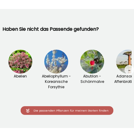
Haben Sie nicht das Passende gefunden?
→
Abelien
Abeliophyllum -
Abutilon -
Adansoni
Koreanische
Schönmalve
Affenbrot
Forsythie
Die passenden Pflanzen für meinen Garten finden