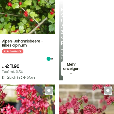
STRÄUCHER
ENTDECKEN
SIE
UNSERE
AUSWAHL
ZU
GÜNSTIGEN
Alpen-Johannisbeere -
PREISEN
Ribes alpinum
Und
FÜR SAMMLER
sparen
Sie
dabei!
12
Mehr
€ 11,90
Ab
anzeigen
Topf mit 2L/3L
→
Erhältlich in 2 Größen