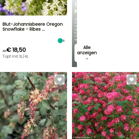
GERMANICA
NEUHEITEN
Über
60
Blut-Johannisbeere Oregon
neue
Snowflake - Ribes …
Sorten
für
Ihren
Garten!
11
Alle
€ 18,50
Ab
anzeigen
Topf mit 3L/4L
→