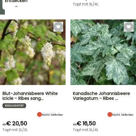
zugreifen!
Entdecken
Topf mit 3L/4L
→
→
Blut-Johannisbeere White
Kanadische Johannisbeere
Icicle - Ribes sang…
Variegatum - Ribes …
EXKLUSIVITÄT
Nicht lieferbar
Nicht lieferbar
€ 20,50
€ 16,50
Ab
Ab
Topf mit 2L/3L
Topf mit 3L/4L