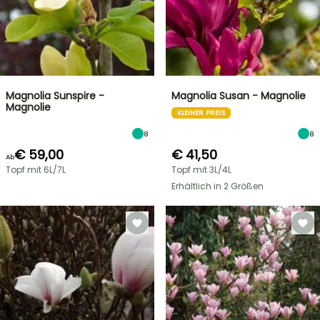
Magnolia Sunspire -
Magnolia Susan - Magnolie
Magnolie
KLEINER PREIS
8
8
€ 59,00
€ 41,50
Ab
Topf mit 6L/7L
Topf mit 3L/4L
Erhältlich in 2 Größen