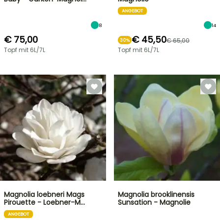
ANGEBOT
8
14
€ 75,00
€ 45,50
€ 65,00
30%
Topf mit 6L/7L
Topf mit 6L/7L
Magnolia loebneri Mags
Magnolia brooklinensis
Pirouette - Loebner-M…
Sunsation - Magnolie
ANGEBOT