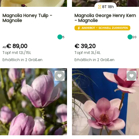
8
T
18
h
Magnolia Honey Tulip -
Magnolia George Henry Kern
Magnolie
- Magnolie
ANGEBOT - SCHNELL ZUGREIFEN
5
20
€ 89,00
€ 39,20
Ab
Topf mit 12L/15L
Topf mit 3L/4L
Erhältlich in 2 Größen
Erhältlich in 2 Größen