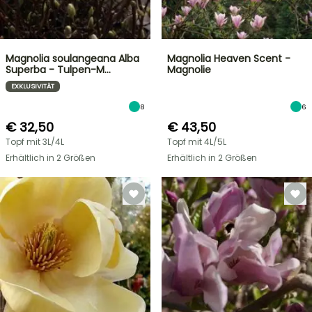
Magnolia soulangeana Alba
Magnolia Heaven Scent -
Superba - Tulpen-M…
Magnolie
EXKLUSIVITÄT
8
6
€ 32,50
€ 43,50
Topf mit 3L/4L
Topf mit 4L/5L
Erhältlich in 2 Größen
Erhältlich in 2 Größen