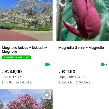
Magnolia kobus - Kobushi-
Magnolia Genie - Magnolie
Magnolie
BEWÄHRT & WÜCHSIG
8
18
€ 49,00
€ 11,50
Ab
Ab
Topf mit 4L/5L
Topf 12 cm / 13 cm
Erhältlich in 2 Größen
Erhältlich in 2 Größen