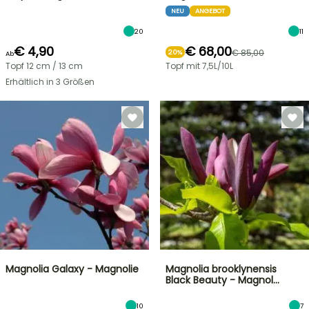
NEU
ANGEBOT
20
11
€ 4,90
€ 68,00
€ 85,00
20%
Ab
Topf 12 cm / 13 cm
Topf mit 7,5L/10L
Erhältlich in 3 Größen
Magnolia Galaxy - Magnolie
Magnolia brooklynensis
Black Beauty - Magnol…
10
7