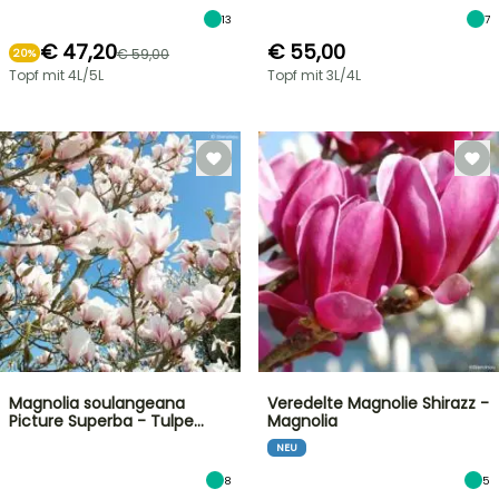
13
7
€ 47,20
€ 55,00
€ 59,00
20%
Topf mit 4L/5L
Topf mit 3L/4L
Magnolia soulangeana
Veredelte Magnolie Shirazz -
Picture Superba - Tulpe…
Magnolia
NEU
8
5