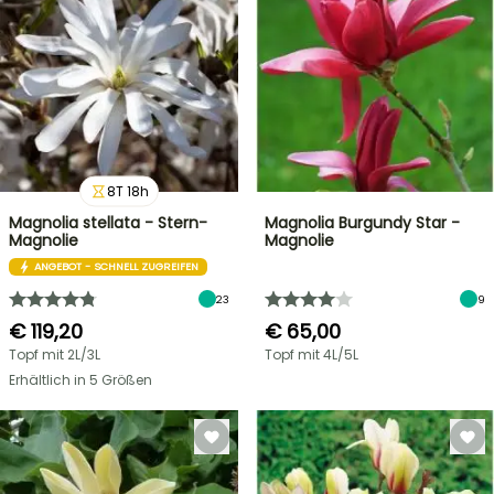
8
T
18
h
Magnolia stellata - Stern-
Magnolia Burgundy Star -
Magnolie
Magnolie
ANGEBOT - SCHNELL ZUGREIFEN
23
9
€ 119,20
€ 65,00
Topf mit 2L/3L
Topf mit 4L/5L
Erhältlich in 5 Größen