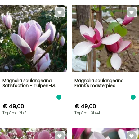
Magnolia soulangeana
Magnolia soulangeana
Satisfaction - Tulpen-M…
Frank's masterpiec…
15
1
€ 49,00
€ 49,00
Topf mit 2L/3L
Topf mit 3L/4L