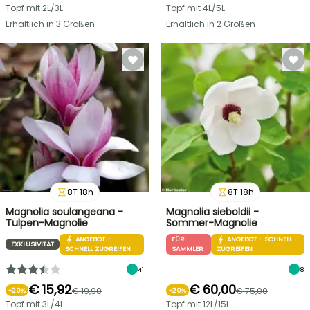
Topf mit 2L/3L
Topf mit 4L/5L
Erhältlich in 3 Größen
Erhältlich in 2 Größen
8
T
18
h
8
T
18
h
Magnolia soulangeana -
Magnolia sieboldii -
Tulpen-Magnolie
Sommer-Magnolie
ANGEBOT -
FÜR
ANGEBOT - SCHNELL
EXKLUSIVITÄT
SCHNELL ZUGREIFEN
SAMMLER
ZUGREIFEN
41
8
€ 15,92
€ 60,00
€ 19,90
€ 75,00
-
20
%
-
20
%
Topf mit 3L/4L
Topf mit 12L/15L