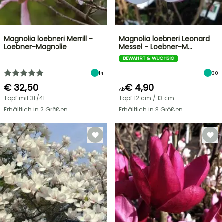
Magnolia loebneri Merrill -
Magnolia loebneri Leonard
Loebner-Magnolie
Messel - Loebner-M…
BEWÄHRT & WÜCHSIG
14
30
€ 32,50
€ 4,90
Ab
Topf mit 3L/4L
Topf 12 cm / 13 cm
Erhältlich in 2 Größen
Erhältlich in 3 Größen