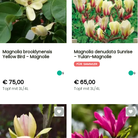
Magnolia brooklynensis
Magnolia denudata Sunrise
Yellow Bird - Magnolie
- Yulan-Magnolie
FÜR SAMMLER
9
9
€ 75,00
€ 65,00
Topf mit 3L/4L
Topf mit 3L/4L