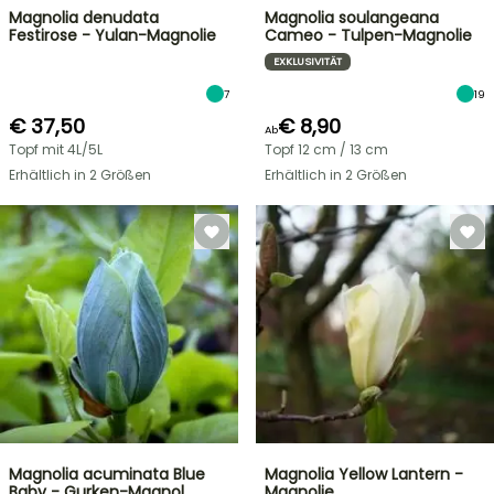
Magnolia denudata
Magnolia soulangeana
Festirose - Yulan-Magnolie
Cameo - Tulpen-Magnolie
EXKLUSIVITÄT
7
19
€ 37,50
€ 8,90
Ab
Topf mit 4L/5L
Topf 12 cm / 13 cm
Erhältlich in 2 Größen
Erhältlich in 2 Größen
Magnolia acuminata Blue
Magnolia Yellow Lantern -
Baby - Gurken-Magnol…
Magnolie