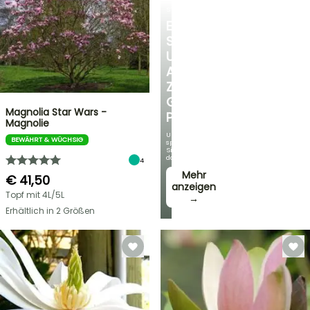
STRÄUCHER
ENTDECKEN
SIE
UNSERE
AUSWAHL
ZU
GÜNSTIGEN
Magnolia Star Wars -
PREISEN
Magnolie
Und
BEWÄHRT & WÜCHSIG
sparen
Sie
dabei!
4
Mehr
€ 41,50
anzeigen
Topf mit 4L/5L
→
Erhältlich in 2 Größen