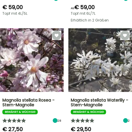
€ 59,00
€ 59,00
Ab
Topf mit 4L/5L
Topf mit 6L/7L
Erhältlich in 2 Größen
Magnolia stellata Rosea -
Magnolia stellata Waterlily -
Stern-Magnolie
Stern-Magnolie
BEWÄHRT & WÜCHSIG
BEWÄHRT & WÜCHSIG
28
2
€ 27,50
€ 29,50