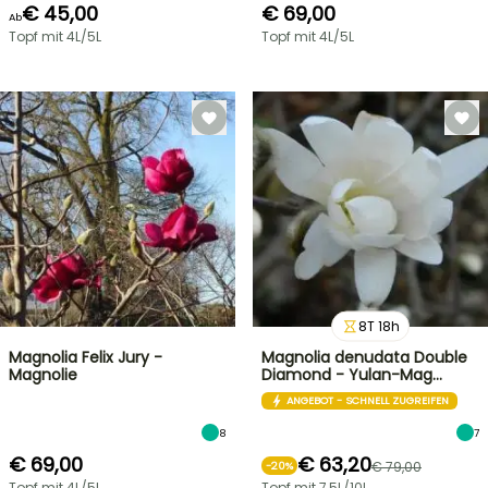
€ 45,00
€ 69,00
Ab
Topf mit 4L/5L
Topf mit 4L/5L
8
T
18
h
Magnolia Felix Jury -
Magnolia denudata Double
Magnolie
Diamond - Yulan-Mag…
ANGEBOT - SCHNELL ZUGREIFEN
8
7
€ 69,00
€ 63,20
€ 79,00
-
20
%
Topf mit 4L/5L
Topf mit 7,5L/10L