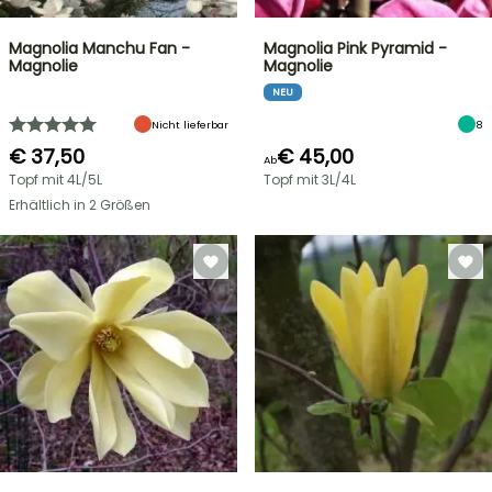
Magnolia Manchu Fan -
Magnolia Pink Pyramid -
Magnolie
Magnolie
NEU
Nicht lieferbar
8
€ 37,50
€ 45,00
Ab
Topf mit 4L/5L
Topf mit 3L/4L
Erhältlich in 2 Größen