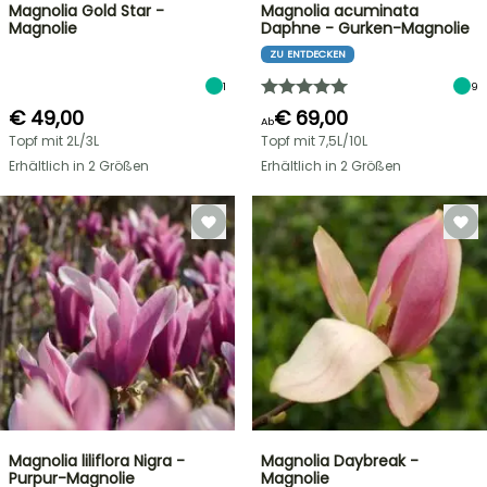
Magnolia Gold Star -
Magnolia acuminata
Magnolie
Daphne - Gurken-Magnolie
ZU ENTDECKEN
1
9
€ 49,00
€ 69,00
Ab
Topf mit 2L/3L
Topf mit 7,5L/10L
Erhältlich in 2 Größen
Erhältlich in 2 Größen
Magnolia liliflora Nigra -
Magnolia Daybreak -
Purpur-Magnolie
Magnolie