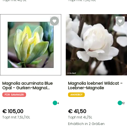
Magnolia acuminata Blue
Magnolia loebneri Wildcat -
Opal - Gurken-Magnol…
Loebner-Magnolie
FÜR SAMMLER
ANGEBOT
4
12
€ 105,00
€ 41,50
Topf mit 7,5L/10L
Topf mit 4L/5L
Erhältlich in 2 Größen