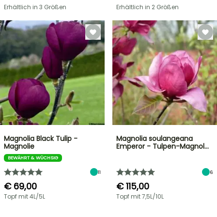
Erhältlich in 3 Größen
Erhältlich in 2 Größen
Magnolia Black Tulip -
Magnolia soulangeana
Magnolie
Emperor - Tulpen-Magnol…
BEWÄHRT & WÜCHSIG
11
6
€ 69,00
€ 115,00
Topf mit 4L/5L
Topf mit 7,5L/10L