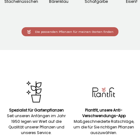
Stachelnüsschen
Bärenklau
Schafgarbe
Eisenhu
Die passenden Pflanzen für meinen Garten finden
Spezialist für Gartenpflanzen
Plantfit, unsere Anti-
Seit unseren Anfängen im Jahr
Verschwendungs-App
1950 legen wir Wert auf die
Maßgeschneiderte Ratschläge,
Qualität unserer Pflanzen und
um die für Sie richtigen Pflanzen
unseres Service.
auszuwählen.