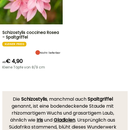
Schizostylis coccinea Rosea
- Spaltgriffel
KLEINER PREIS
Nicht lieferbar
€ 4,90
Ab
Kleine Töpfe von 8/9 cm
Die
Schizostylis
, manchmal auch
Spaltgriffel
genannt, ist eine bodendeckende Staude mit
rhizomartigem Wuchs und grasartigem Laub,
ähnlich wie
Iris
und
Gladiolen
. Ursprünglich aus
Südafrika stammend, blüht dieses Wunderwerk