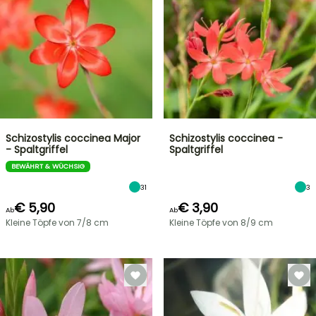
Schizostylis coccinea Major
Schizostylis coccinea -
- Spaltgriffel
Spaltgriffel
BEWÄHRT & WÜCHSIG
31
3
€ 5,90
€ 3,90
Ab
Ab
Kleine Töpfe von 7/8 cm
Kleine Töpfe von 8/9 cm