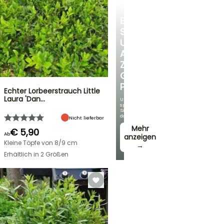
STRÄUCHER
ENTDECKEN
SIE
UNSERE
AUSWAHL
ZU
GÜNSTIGEN
PREISEN
Echter Lorbeerstrauch Little
Laura 'Dan…
Und
sparen
Sie
dabei!
Nicht lieferbar
Mehr
€ 5,90
Ab
anzeigen
Kleine Töpfe von 8/9 cm
→
Erhältlich in 2 Größen