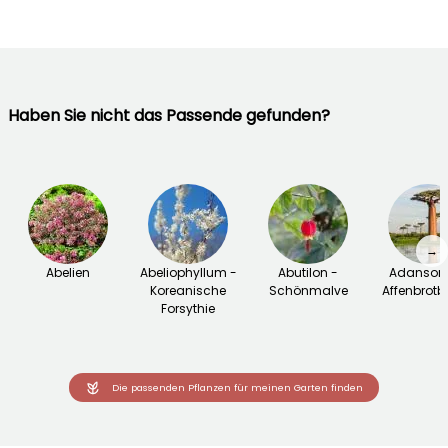
Haben Sie nicht das Passende gefunden?
→
Abelien
Abeliophyllum -
Abutilon -
Adansoni
Koreanische
Schönmalve
Affenbrot
Forsythie
Die passenden Pflanzen für meinen Garten finden