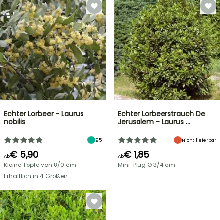
Echter Lorbeer - Laurus
Echter Lorbeerstrauch De
nobilis
Jerusalem - Laurus …
95
Nicht lieferbar
€ 5,90
€ 1,85
Ab
Ab
Kleine Töpfe von 8/9 cm
Mini-Plug Ø 3/4 cm
Erhältlich in 4 Größen