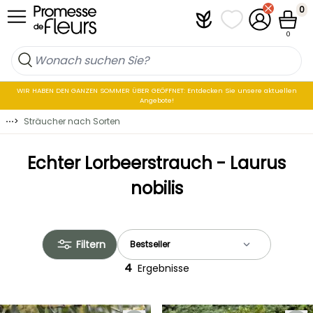
Skip to Content
0
Plantfit
Meine Favoritenli
Mein Konto
Waren
0
WIR HABEN DEN GANZEN SOMMER ÜBER GEÖFFNET: Entdecken Sie unsere aktuellen
Angebote!
⋯
>
Sträucher nach Sorten
Echter Lorbeerstrauch - Laurus
nobilis
Filtern
4
Ergebnisse