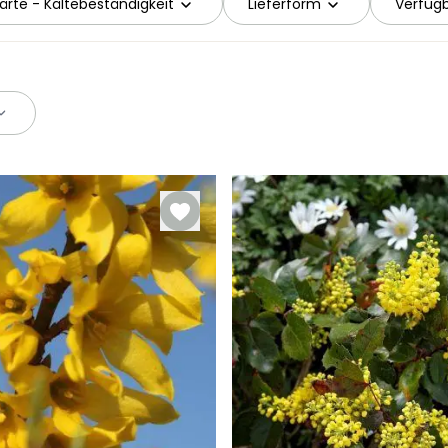
ärte - Kältebeständigkeit
Lieferform
Verfügb