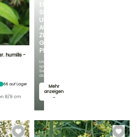
ENTDECKEN
SIE
UNSERE
AUSWAHL
ZU
GÜNSTIGEN
PREISEN
. humilis -
Und
sparen
Standort
Sie
Halbschatten,
dabei!
Schatten
66
auf Lager
Mehr
anzeigen
von 8/9 cm
→
Winterhärte
Bis zu -15°C