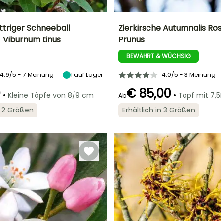
ttriger Schneeball
Zierkirsche Autumnalis Ro
- Viburnum tinus
Prunus
Breite bei Reife
Standort
Höhe bei Reife
Breite bei Reife
1.50 m
Sonne,
5 m
4 m
BEWÄHRT & WÜCHSIG
Halbschatten,
Schatten
4.9/5 - 7 Meinung
1
auf Lager
4.0/5 - 3 Meinung
0
€ 85,00
•
•
Kleine Töpfe von 8/9 cm
Topf mit 7,5
Ab
Geeigneter
Blütezeit
Zeitraum für die
in 2 Größen
Erhältlich in 3 Größen
Januar für
Pflanzung
Geeigneter
Winterhärte
März, November
Zeitraum für die
März für Mai,
Bis zu -12°C
l,
für Dezember
Pflanzung
September für
r
Februar für Mai,
November
September für
November