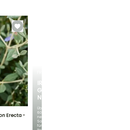
Blütezeit
Zeitraum für die
Bis zu -20,5°C
Bis zu -4°C
Januar für
Pflanzung
Februar,
März für Juni
Oktober für
Dezember
FRÜHLINGSZWIEBELN
IRIS
GERMANICA
NEUHEITEN
Über
60
on Erecta -
neue
Sorten
für
Standort
Ihren