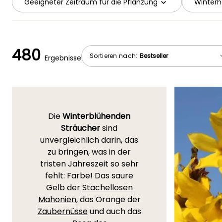
Geeigneter Zeitraum für die Pflanzung
Winterh
480
Sortieren nach:
Ergebnisse
Die
Winterblühenden
Sträucher
sind
unvergleichlich darin, das
zu bringen, was in der
tristen Jahreszeit so sehr
fehlt: Farbe! Das saure
Gelb der
Stachellosen
Mahonien
, das Orange der
Zaubernüsse
und auch das