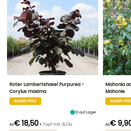
Roter Lambertshasel Purpurea -
Mahonia aq
Corylus maxima
Mahonie
Höhe bei Reife
Breite bei Reife
Standort
Höhe bei Reife
5 m
3 m
Sonne,
1 m
KLEINER PREIS
KLEINER PREI
Halbschatten
13
auf Lager
€ 18,50
€ 9,9
•
Topf mit 3L/4L
Ab
Ab
Geeigneter
Winterhärte