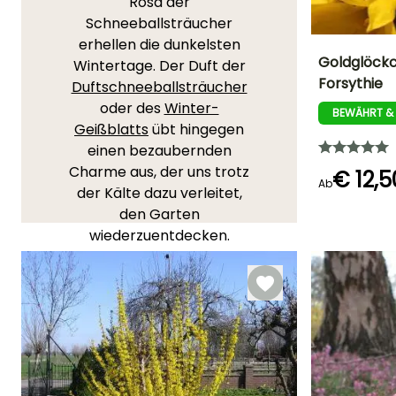
Rosa der
Schneeballsträucher
erhellen die dunkelsten
Goldglöckc
Wintertage. Der Duft der
Forsythie
Duftschneeballsträucher
Höhe bei Reife
oder des
Winter-
75 cm
BEWÄHRT &
Geißblatts
übt hingegen
einen bezaubernden
Charme aus, der uns trotz
€ 12,5
Ab
der Kälte dazu verleitet,
Blütezeit
den Garten
Februar für Apr
wiederzuentdecken.
Unsere Kollektion von
winterblühenden
Sträuchern
umfasst die
besten Arten und Sorten,
entdecken Sie sie!
SIE LIEBEN SIE!