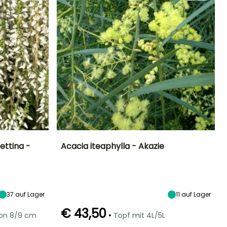
ettina -
Acacia iteaphylla - Akazie
Standort
Höhe bei Reife
Breite bei Reife
Standort
Sonne,
2.50 m
2 m
Sonne,
Halbschatten
Halbschatten
37
auf Lager
11
auf Lager
€ 43,50
•
von 8/9 cm
Topf mit 4L/5L
Winterhärte
Geeigneter
Winterhärte