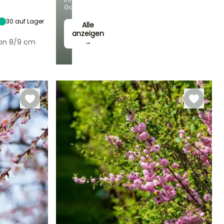
Sonne
Garten!
30
auf Lager
Alle
anzeigen
von 8/9 cm
→
Winterhärte
Bis zu -9,5°C