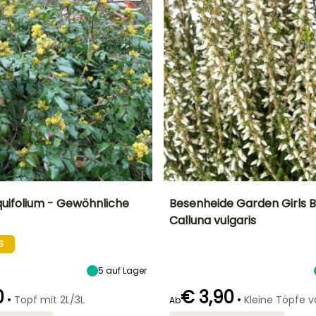
uifolium - Gewöhnliche
Besenheide Garden Girls B
Calluna vulgaris
Breite bei Reife
Standort
Höhe bei Reife
Breite bei Reife
1 m
Sonne,
60 cm
50 cm
S
Halbschatten,
Schatten
5
auf Lager
0
€ 3,90
•
•
Topf mit 2L/3L
Kleine Töpfe 
Ab
Geeigneter