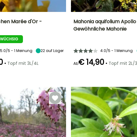
hen Marée d'Or -
Mahonia aquifolium Apollo
Gewöhnliche Mahonie
Breite bei Reife
Standort
Höhe bei Reife
Breite bei Reife
1.20 m
Sonne,
80 cm
80 cm
 WÜCHSIG
Halbschatten
5.0/5 - 1 Meinung
22
auf Lager
4.0/5 - 1 Meinung
0
€ 14,90
•
•
Topf mit 3L/4L
Topf mit 2L/3
Ab
Geeigneter
Winterhärte
Zeitraum für die
Bis zu -29°C
Geeigneter
Blütezeit
il
Pflanzung
Zeitraum für die
Februar für
Pflanzung
Februar für Mai,
März
September für
Februar für Mai,
November
September für
Dezember