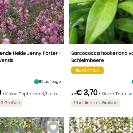
ende Heide Jenny Porter -
Sarcococca hookeriana var
yensis
Schleimbeere
Breite bei Reife
Standort
Höhe bei Reife
Breite bei Reife
30 cm
Sonne,
60 cm
1 m
KLEINER PREIS
Halbschatten
65
auf Lager
0
€ 3,70
•
•
Kleine Töpfe von 8/9 cm
Kleine Töpfe 
Ab
Geeigneter
Winterhärte
Geeigneter
Blütezeit
in 3 Größen
Erhältlich in 2 Größen
Zeitraum für die
Zeitraum für die
Bis zu -29°C
l,
Januar für März
Pflanzung
Pflanzung
Februar für Mai,
März für Juni,
September für
Oktober für
Dezember
November