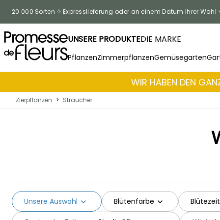
Skip to Content
20 000 Sorten
Expresslieferung oder an einem Datum Ihrer Wahl
UNSERE PRODUKTE
DIE MARKE
Pflanzen
Zimmerpflanzen
Gemüsegarten
Gar
WIR HABEN DEN GANZ
Zierpflanzen
>
Sträucher
Unsere Auswahl
Blütenfarbe
Blütezeit