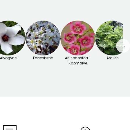
→
Alyogyne
Felsenbirne
Anisodontea -
Aralien
Kapmalve