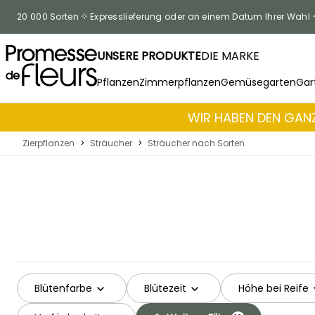
Skip to Content
20 000 Sorten
Expresslieferung oder an einem Datum Ihrer Wahl
UNSERE PRODUKTE
DIE MARKE
Pflanzen
Zimmerpflanzen
Gemüsegarten
Gar
WIR HABEN DEN GANZ
Zierpflanzen
>
Sträucher
>
Sträucher nach Sorten
Blütenfarbe
Blütezeit
Höhe bei Reife