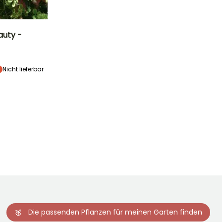
auty -
Standort
Sonne
Nicht lieferbar
Winterhärte
Bis zu -20,5°C
Die passenden Pflanzen für meinen Garten finden