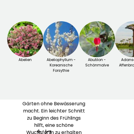
grüne Schoten bietet, die
im Laufe der Zeit braun
werden.
Die Bastard
Blasensträucher
gedeihen
in gut durchlässigen, sogar
mageren Böden und
bevorzugen eine sonnige
Abelien
Exposition. Sie sind
Abeliophyllum -
sehr
Abutilon -
Adanso
Koreanische
Schönmalve
Affenbr
trockenheitsresistent
und
Forsythie
benötigen wenig Pflege,
was sie zu einer
hervorragenden Wahl für
trockene Gärten oder
Gärten ohne Bewässerung
macht. Ein leichter Schnitt
zu Beginn des Frühlings
hilft, eine schöne
Wuchsform zu erhalten