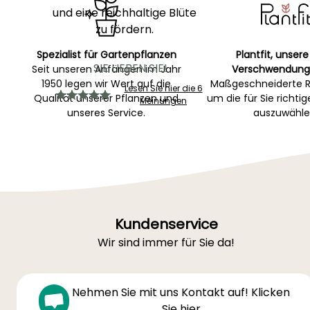
und eine reichhaltige Blüte
zu fördern.
Spezialist für Gartenpflanzen
Plantfit, unsere
SIE LIEBEN SIE!
Seit unseren Anfängen im Jahr
Verschwendung
1950 legen wir Wert auf die
Maßgeschneiderte R
Lesen Sie hier die 6
Qualität unserer Pflanzen und
um die für Sie richti
Meinungen
unseres Service.
auszuwähle
Kundenservice
Wir sind immer für Sie da!
Nehmen Sie mit uns Kontakt auf! Klicken
Sie hier