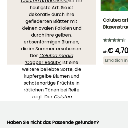
Colutea arborescens
ist die
häufigste Art. Sie ist
dekorativ durch ihre
Colutea ar
gefiederten Blätter mit
Blasenstra
kleinen ovalen Foliolen und
Höhe bei Reife
durch ihre gelben,
2 m
erbsenförmigen Blumen,
die im Sommer erscheinen.
€ 4,7
Ab
Der
Colutea media
Erhältlich 
‘Copper Beauty’
ist eine
Blütezeit
Mai für Juli
weitere beliebte Sorte, die
kupfergelbe Blumen und
schotenartige Früchte in
rötlichen Tönen bei Reife
zeigt. Der
Colutea
orientalis
ist eine weniger
bekannte, aber ebenso
charmante Art, die
Haben Sie nicht das Passende gefunden?
blassere gelbe Blumen und