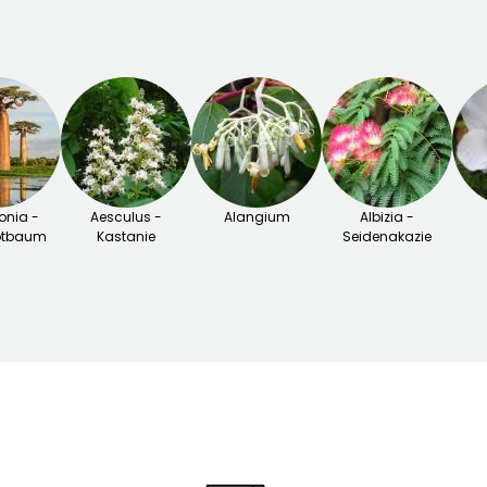
nia -
Aesculus -
Alangium
Albizia -
otbaum
Kastanie
Seidenakazie