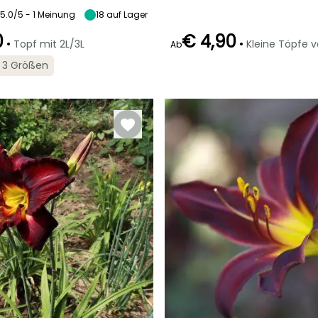
5.0/5 - 1 Meinung
18
auf Lager
0
€ 4,90
•
•
Topf mit 2L/3L
Kleine Töpfe 
Ab
Geeigneter
Winterhärte
Geeigneter
Blütezeit
in 3 Größen
Zeitraum für die
Zeitraum für die
Bis zu -29°C
t
Juni für Juli
Pflanzung
Pflanzung
Februar für April,
Februar für April,
September für
September für
November
November