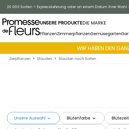
Skip to Content
20 000 Sorten
Expresslieferung oder an einem Datum Ihrer Wahl
UNSERE PRODUKTE
DIE MARKE
Pflanzen
Zimmerpflanzen
Gemüsegarten
Gar
WIR HABEN DEN GANZ
Zierpflanzen
>
Stauden
>
Stauden nach Sorten
Unsere Auswahl
Blütenfarbe
Blütezeit