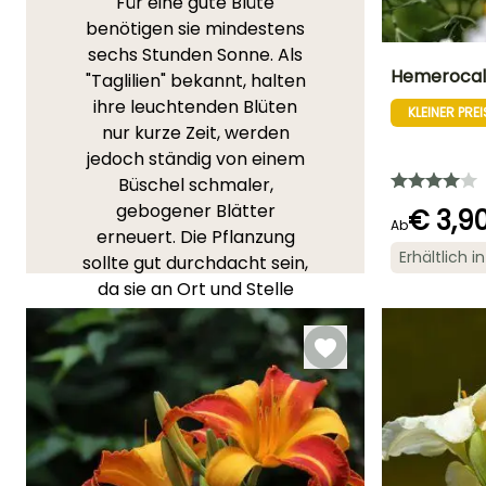
Für eine gute Blüte
benötigen sie mindestens
sechs Stunden Sonne. Als
Hemerocalli
"Taglilien" bekannt, halten
ihre leuchtenden Blüten
KLEINER PREI
Höhe bei Reife
nur kurze Zeit, werden
30 cm
jedoch ständig von einem
Büschel schmaler,
gebogener Blätter
€ 3,9
Ab
erneuert. Die Pflanzung
Blütezeit
Erhältlich 
sollte gut durchdacht sein,
Mai für Oktobe
da sie an Ort und Stelle
bleiben sollten
(Lebensdauer ca. 10 Jahre).
Hemerocallis lieben tiefe
und feuchte Böden,
normale Gartenerde reicht
aus. Dünger ist nicht
erforderlich, da er das