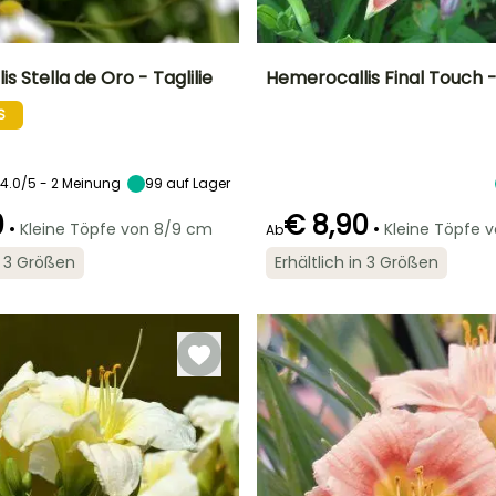
s Stella de Oro - Taglilie
Hemerocallis Final Touch - 
S
Breite bei Reife
Standort
Höhe bei Reife
Breite bei Reife
45 cm
Sonne,
80 cm
45 cm
Halbschatten
4.0/5 - 2 Meinung
99
auf Lager
0
€ 8,90
•
•
Kleine Töpfe von 8/9 cm
Kleine Töpfe 
Ab
Geeigneter
Winterhärte
Geeigneter
Blütezeit
in 3 Größen
Erhältlich in 3 Größen
Zeitraum für die
Zeitraum für die
Bis zu -29°C
r
Juli für
Pflanzung
Pflanzung
September
Februar für April,
Februar für April,
September für
September für
November
November