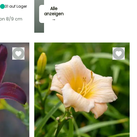
31
auf Lager
Alle
anzeigen
von 8/9 cm
→
Winterhärte
Bis zu -29°C