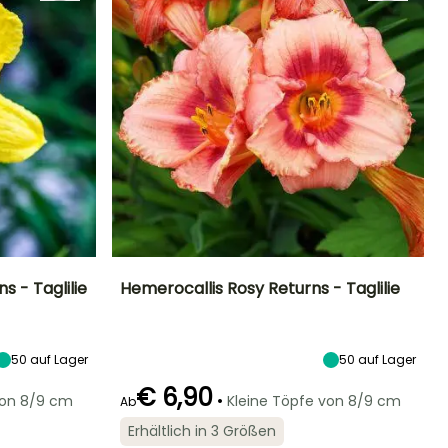
 - Taglilie
Hemerocallis Rosy Returns - Taglilie
Standort
Höhe bei Reife
Breite bei Reife
Standort
Sonne,
40 cm
40 cm
Sonne,
Halbschatten
Halbschatten
50
auf Lager
50
auf Lager
€ 6,90
•
von 8/9 cm
Kleine Töpfe von 8/9 cm
Ab
Erhältlich in 3 Größen
Winterhärte
Geeigneter
Winterhärte