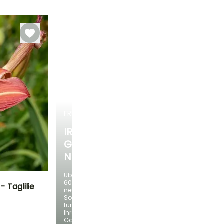
Blütezeit
Zeitraum für die
Bis zu -29°C
Bis zu -29°C
Juni für
Pflanzung
September
Februar für April,
September für
November
FRÜHLINGSZWIEBELN
IRIS
GERMANICA
NEUHEITEN
Über
60
 Taglilie
neue
Sorten
für
Standort
Ihren
Sonne,
Garten!
Halbschatten