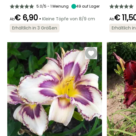
5.0/5 - 1 Meinung
49
auf Lager
€ 6,90
€ 11,5
•
Kleine Töpfe von 8/9 cm
Ab
Ab
Geeigneter
Winterhärte
Blütezeit
Blütezeit
Erhältlich in 3 Größen
Erhältlich 
Zeitraum für die
Bis zu -29°C
Juni für
Juni für Augus
Pflanzung
September
Februar für April,
September für
November