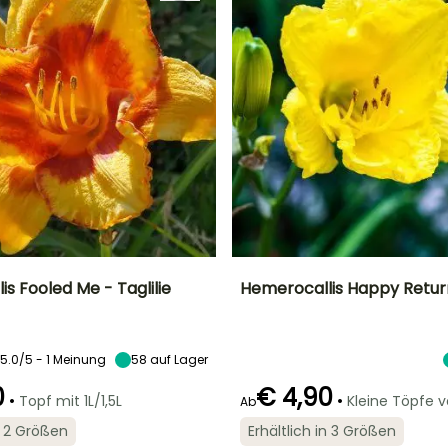
s Fooled Me - Taglilie
Hemerocallis Happy Returns
Breite bei Reife
Standort
Höhe bei Reife
Breite bei Reife
50 cm
Sonne,
45 cm
45 cm
Halbschatten
5.0/5 - 1 Meinung
58
auf Lager
0
€ 4,90
•
•
Topf mit 1L/1,5L
Kleine Töpfe 
Ab
in 2 Größen
Erhältlich in 3 Größen
Geeigneter
Winterhärte
Geeigneter