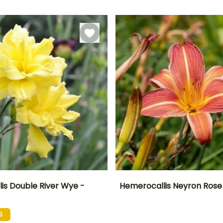
Blütezeit
Zeitraum für die
Zeitraum für die
Bis zu -29°C
t
Juni für August
Pflanzung
Pflanzung
Februar für April,
Februar für April,
September für
September für
November
November
is Double River Wye -
Hemerocallis Neyron Rose -
Breite bei Reife
Standort
Höhe bei Reife
Breite bei Reife
50 cm
Sonne,
75 cm
40 cm
S
Halbschatten