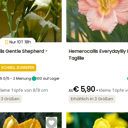
Nur
10
T
18
h
is Gentle Shepherd -
Hemerocallis Everydaylily 
Taglilie
Breite bei Reife
Standort
Höhe bei Reife
Breite bei Reife
50 cm
Sonne
40 cm
40 cm
 SCHNELL ZUGREIFEN
5.0/5 - 2 Meinung
100
auf Lager
€ 5,90
•
Kleine Töpfe von 8/9 cm
Kleine Töpfe 
Ab
Geeigneter
Winterhärte
Zeitraum für die
Bis zu -29°C
Geeigneter
Blütezeit
in 3 Größen
Erhältlich in 3 Größen
t
Pflanzung
Zeitraum für die
Juni für Oktober
Pflanzung
Februar für April
Februar für April,
September für
November