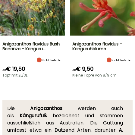
Anigozanthos flavidus Bush
Anigozanthos flavidus -
Bonanza - Känguru…
Känguruhblume
Nicht lieferbar
Nicht lieferbar
€ 19,50
€ 9,50
Ab
Ab
Topf mit 2L/3L
Kleine Töpfe von 8/9 cm
Die
Anigozanthos
werden auch
als
Kängurufuß
bezeichnet und stammen
ausschließlich aus Australien. Die Gattung
umfasst etwa ein Dutzend Arten, darunter
A.