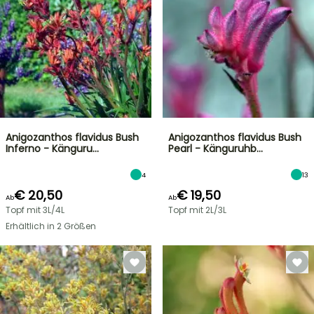
Anigozanthos flavidus Bush
Anigozanthos flavidus Bush
Inferno - Känguru…
Pearl - Känguruhb…
4
13
€ 20,50
€ 19,50
Ab
Ab
Topf mit 3L/4L
Topf mit 2L/3L
Erhältlich in 2 Größen