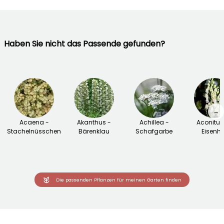
Haben Sie nicht das Passende gefunden?
→
Acaena -
Akanthus -
Achillea -
Aconitu
Stachelnüsschen
Bärenklau
Schafgarbe
Eisenhu
Die passenden Pflanzen für meinen Garten finden