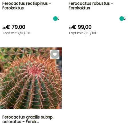
Ferocactus rectispinus -
Ferocactus robustus -
Ferokaktus
Ferokaktus
2
2
€ 79,00
€ 99,00
Ab
Ab
Topf mit 7,5L/10L
Topf mit 7,5L/10L
Ferocactus gracilis subsp.
coloratus - Ferok…