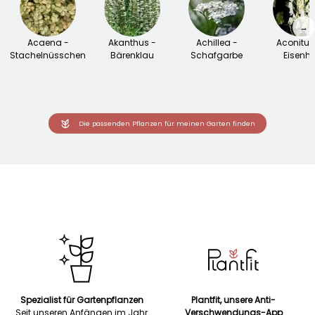
→
Acaena -
Akanthus -
Achillea -
Aconitu
Stachelnüsschen
Bärenklau
Schafgarbe
Eisenhu
Die passenden Pflanzen für meinen Garten finden
Spezialist für Gartenpflanzen
Plantfit, unsere Anti-
Seit unseren Anfängen im Jahr
Verschwendungs-App