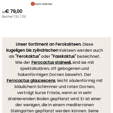
Nicht lieferbar
€ 79,00
Ab
Becher 7,5L / 10L
Unser Sortiment an Ferokakteen.
Diese
kugeligen
bis zylindrischen
Kakteen werden auch
als
"Ferokaktus"
oder
"Fasskaktus"
bezeichnet.
Wie der
Ferocactus stainesii
,
sind sie mit
spektakulären, oft gebogenen und
hakenförmigen Dornen bewehrt. Der
Ferocactus glaucescens
, leicht säulenförmig mit
bläulichem Schimmer und roten Dornen,
verträgt kurze Fröste, wenn er in sehr
drainierenden Boden gepflanzt wird: Er ist einer
der wenigen, die in einem mediterranen
Steingarten gepflanzt werden können. Seine