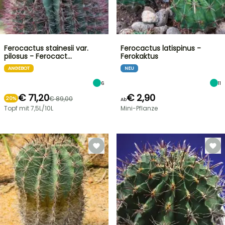
Ferocactus stainesii var.
Ferocactus latispinus -
pilosus - Ferocact…
Ferokaktus
ANGEBOT
NEU
6
11
€ 71,20
€ 2,90
€ 89,00
20%
Ab
Topf mit 7,5L/10L
Mini-Pflanze