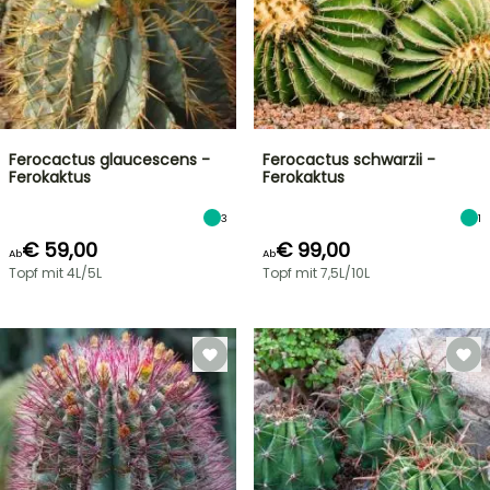
Ferocactus glaucescens -
Ferocactus schwarzii -
Ferokaktus
Ferokaktus
3
1
€ 59,00
€ 99,00
Ab
Ab
Topf mit 4L/5L
Topf mit 7,5L/10L