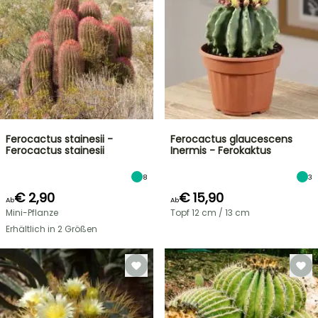
Ferocactus stainesii -
Ferocactus glaucescens
Ferocactus stainesii
Inermis - Ferokaktus
8
3
€ 2,90
€ 15,90
Ab
Ab
Mini-Pflanze
Topf 12 cm / 13 cm
Erhältlich in 2 Größen