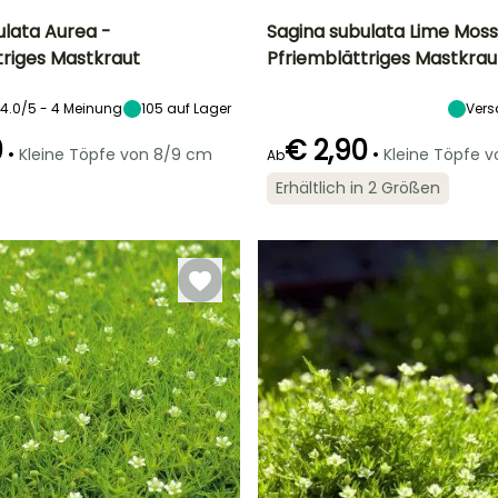
ulata Aurea -
Sagina subulata Lime Moss
triges Mastkraut
Pfriemblättriges Mastkrau
Breite bei Reife
Standort
Höhe bei Reife
Breite bei Reife
20 cm
Halbschatten,
9 cm
20 cm
4.0/5 - 4 Meinung
105
auf Lager
Vers
Schatten
0
€ 2,90
•
•
Kleine Töpfe von 8/9 cm
Kleine Töpfe 
Ab
Erhältlich in 2 Größen
Geeigneter
Winterhärte
Geeigneter
Blütezeit
Zeitraum für die
Zeitraum für die
Bis zu -29°C
Mai für Juli
Pflanzung
Pflanzung
März für Mai,
März für Mai,
September für
September für
Oktober
Oktober