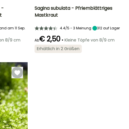
 -
Sagina subulata - Pfriemblättriges
t
Mastkraut
Standort
Höhe bei Reife
Breite bei Reife
Standort
Halbschatten,
5 cm
20 cm
Halbschatten,
and am 11 Sep.
4.4/5 - 3 Meinung
312
auf Lager
Schatten
Schatten
€ 2,50
•
von 8/9 cm
Kleine Töpfe von 8/9 cm
Ab
Erhältlich in 2 Größen
Winterhärte
Geeigneter
Winterhärte
Blütezeit
Zeitraum für die
Bis zu -29°C
Bis zu -29°C
Mai für Juni
Pflanzung
März für Mai,
September für
Oktober