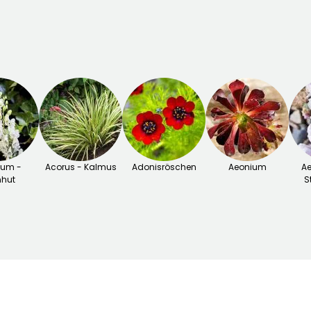
tum -
Acorus - Kalmus
Adonisröschen
Aeonium
Ae
nhut
S