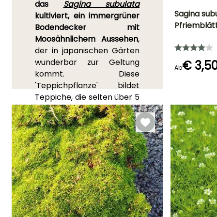
das
Sagina subulata
Sagina sub
kultiviert, ein immergrüner
Pfriemblät
Bodendecker mit
Höhe bei Reife
Moosähnlichem Aussehen
,
5 cm
der in japanischen Gärten
wunderbar zur Geltung
€ 3,5
Ab
kommt. Diese
'Teppichpflanze' bildet
Blütezeit
Teppiche, die selten über 5
Mai für Juni
cm hoch sind und sich dank
kriechender Stängel und
wurzelnder Triebe auf
mehr als 25 cm ausbreiten
können. Die sehr kurzen
und feinen Blätter haben je
nach Sorte verschiedene
Grüntöne und reichen bei
der Sorte
Aurea
sogar bis
zu einem fast gelben Grün.