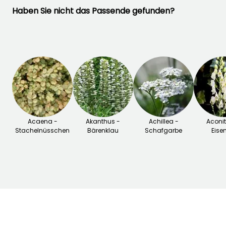
in Felsengärten wie der
Haben Sie nicht das Passende gefunden?
Helxine
verwendet wird,
oder um die Lücken
zwischen großen
Gehwegplatten und
Mauern zu füllen.
Lesen Sie auch unseren
Artikel
"Mooskraut, Sagina
subulata: Pflanzung, Pflege,
Verwendung"
Acaena -
Akanthus -
Achillea -
Aconi
Stachelnüsschen
Bärenklau
Schafgarbe
Eise
SIE FINDEN SIE TOLL!
Lesen Sie hier die 7
Meinungen