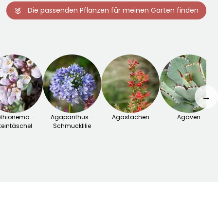
Die passenden Pflanzen für meinen Garten finden
→
thionema -
Agapanthus -
Agastachen
Agaven
teintäschel
Schmucklilie