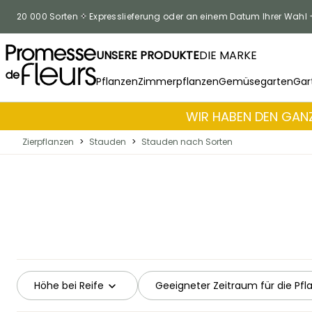
Skip to Content
20 000 Sorten
Expresslieferung oder an einem Datum Ihrer Wahl
UNSERE PRODUKTE
DIE MARKE
Pflanzen
Zimmerpflanzen
Gemüsegarten
Gar
WIR HABEN DEN GANZ
Zierpflanzen
>
Stauden
>
Stauden nach Sorten
Höhe bei Reife
Geeigneter Zeitraum für die Pf