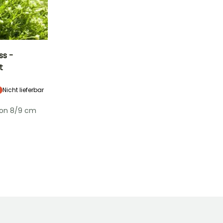
ss -
t
Standort
Halbschatten,
Nicht lieferbar
Schatten
von 8/9 cm
Winterhärte
Bis zu -29°C