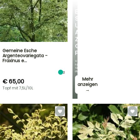
STRÄUCHER
ENTDECKEN
SIE
UNSERE
AUSWAHL
ZU
GÜNSTIGEN
Gemeine Esche
PREISEN
Argenteovariegata -
Fraxinus e…
Und
sparen
Sie
dabei!
2
Mehr
€ 65,00
anzeigen
Topf mit 7,5L/10L
→