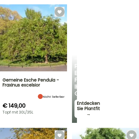
PLANTFIT
PERSÖNLICHE
BERATUNG
FÜR
Gemeine Esche Pendula -
Fraxinus excelsior
IHREN
GARTEN
Nicht lieferbar
Entdecken
€ 149,00
Sie Plantfit
Topf mit 30L/35L
→