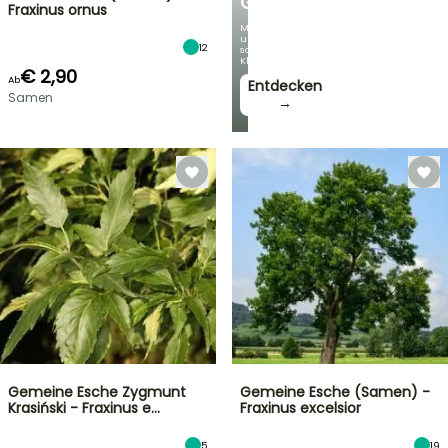
GARTEN
Fraxinus ornus
Mit
unseren
12
schönsten
Kletterpflanzen!
€ 2,90
Ab
Entdecken
Samen
→
Gemeine Esche Zygmunt
Gemeine Esche (Samen) -
Krasiński - Fraxinus e…
Fraxinus excelsior
5
19