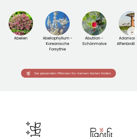
→
Abelien
Abeliophyllum -
Abutilon -
Adansoni
Koreanische
Schönmalve
Affenbrot
Forsythie
Die passenden Pflanzen für meinen Garten finden