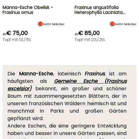
Manna-Esche Obelisk -
Fraxinus angustifolia
Fraxinus ornus
Heterophylla Laciniata…
Nicht lieferbar
Nicht lieferbar
€ 75,00
€ 85,00
Ab
Ab
Topf mit 12L/15L
Topf mit 20L/25L
Die
Manna-Esche
, lateinisch
Fraxinus
, ist am
häufigsten als
Gemeine Esche (Fraxinus
excelsior)
bekannt, ein großer und schöner
Baum mit zusammengesetzten Blättern, der in
unseren französischen Wäldern heimisch ist und
manchmal in Parks und großen Gärten
gepflanzt wird.
Andere Eschen, die eine geringere Entwicklung
haben und besser in unsere Gärten passen, sind