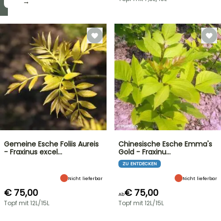
→
→
Gemeine Esche Foliis Aureis
Chinesische Esche Emma's
- Fraxinus excel…
Gold - Fraxinu…
ZU ENTDECKEN
Nicht lieferbar
Nicht lieferbar
€ 75,00
€ 75,00
Ab
Topf mit 12L/15L
Topf mit 12L/15L