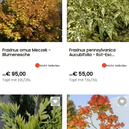
Fraxinus ornus Meczek -
Fraxinus pennsylvanica
Blumenesche
Aucubifolia - Rot-Esc…
Nicht lieferbar
Nicht lieferbar
€ 95,00
€ 55,00
Ab
Ab
Topf mit 20L/25L
Topf mit 7,5L/10L