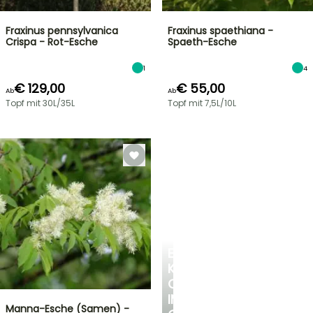
Fraxinus pennsylvanica
Fraxinus spaethiana -
Crispa - Rot-Esche
Spaeth-Esche
1
4
€ 129,00
€ 55,00
Ab
Ab
Topf mit 30L/35L
Topf mit 7,5L/10L
EINE
KÜHLE
OASE
IM
Manna-Esche (Samen) -