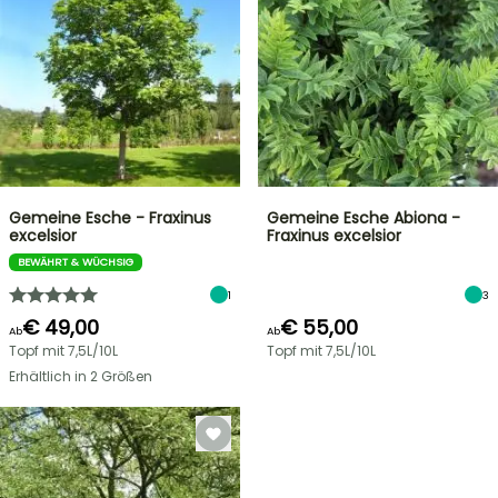
Gemeine Esche - Fraxinus
Gemeine Esche Abiona -
excelsior
Fraxinus excelsior
BEWÄHRT & WÜCHSIG
1
3
€ 49,00
€ 55,00
Ab
Ab
Topf mit 7,5L/10L
Topf mit 7,5L/10L
Erhältlich in 2 Größen