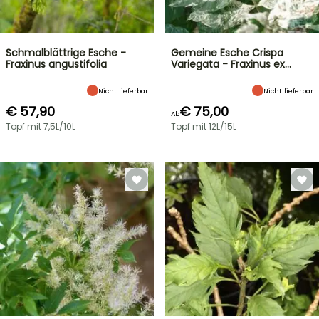
Schmalblättrige Esche -
Gemeine Esche Crispa
Fraxinus angustifolia
Variegata - Fraxinus ex…
Nicht lieferbar
Nicht lieferbar
€ 57,90
€ 75,00
Ab
Topf mit 7,5L/10L
Topf mit 12L/15L