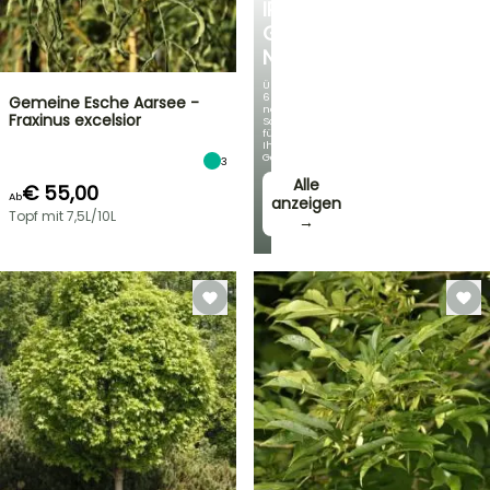
IRIS
GERMANICA
NEUHEITEN
Über
60
Gemeine Esche Aarsee -
neue
Fraxinus excelsior
Sorten
für
Ihren
Garten!
3
Alle
€ 55,00
Ab
anzeigen
Topf mit 7,5L/10L
→