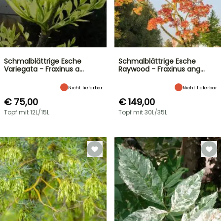
Schmalblättrige Esche
Schmalblättrige Esche
Variegata - Fraxinus a…
Raywood - Fraxinus ang…
Nicht lieferbar
Nicht lieferbar
€ 75,00
€ 149,00
Topf mit 12L/15L
Topf mit 30L/35L