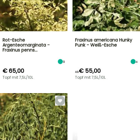
Rot-Esche
Fraxinus americana Hunky
Argenteomarginata -
Punk - Weiß-Esche
Fraxinus penns…
9
4
€ 65,00
€ 55,00
Ab
Topf mit 7,5L/10L
Topf mit 7,5L/10L
FRÜHLINGSZWIEBELN