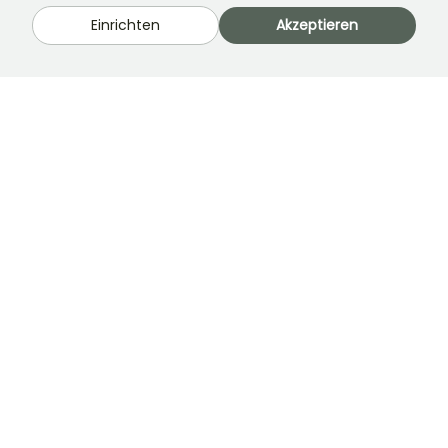
Montag-Freitag 8:30-19:00
Samstag 9-16h
Einrichten
Akzeptieren
Ferme de la Cœuillerie
1012 rue Roger Lecerf
59840 Premesques
Frankreich
Kontaktieren Sie uns →
MEHR ALS 3700 ZERTIFIZIERTE BEWERTUNGEN:
IHRE ERFAHRUNG IST UNS WICHTIG
.
4,4/5
Alle Bewertungen →