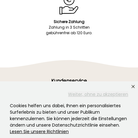
Sichere Zahlung
Zahlung in 3 Schritten
gebührenfrei ab 120 Euro.
Kundenservice
Wir sind immer für Sie da!
Weiter, ohne zu akzeptieren
Cookies helfen uns dabei, Ihnen ein personalisiertes
Nehmen Sie mit uns Kontakt auf! Klicken
Surferlebnis zu bieten und unser Publikum
Sie hier
kennenzulernen. Sie können jederzeit die Einstellungen
ändern und unsere Datenschutzrichtlinie einsehen.
Lesen Sie unsere Richtlinien