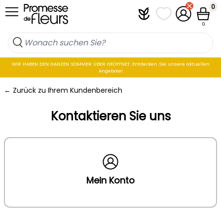
Skip to Content
0
Plantfit
Meine Favoritenli
Mein Konto
Waren
0
WIR HABEN DEN GANZEN SOMMER ÜBER GEÖFFNET: Entdecken Sie unsere aktuellen
Angebote!
← Zurück zu Ihrem Kundenbereich
Kontaktieren Sie uns
Mein Konto