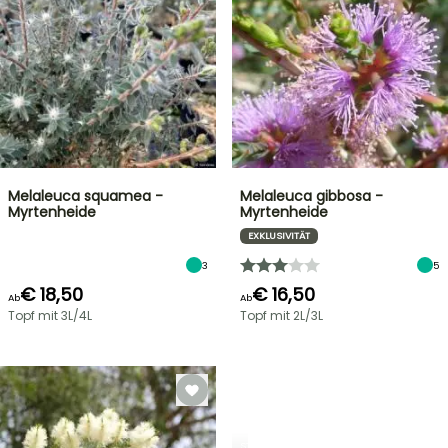
Melaleuca squamea -
Melaleuca gibbosa -
Myrtenheide
Myrtenheide
EXKLUSIVITÄT
3
5
€ 18,50
€ 16,50
Ab
Ab
Topf mit 3L/4L
Topf mit 2L/3L
STRÄUCHER