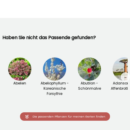
Haben Sie nicht das Passende gefunden?
→
Abelien
Abeliophyllum -
Abutilon -
Adansoni
Koreanische
Schönmalve
Affenbrot
Forsythie
Die passenden Pflanzen für meinen Garten finden