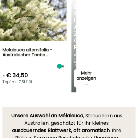
ENTDECKEN
SIE
UNSERE
AUSWAHL
ZU
GÜNSTIGEN
PREISEN
Melaleuca alternifolia -
Australischer Teeba…
Und
sparen
Sie
dabei!
6
Mehr
€ 34,50
Ab
anzeigen
Topf mit 7,5L/10L
→
Unsere Auswahl an
Mélaleuca
, Sträuchern aus
Australien, geschätzt für ihr kleines
ausdauerndes Blattwerk, oft aromatisch
. Ihre
Blüte in Form von Puscheln oder flaumigen