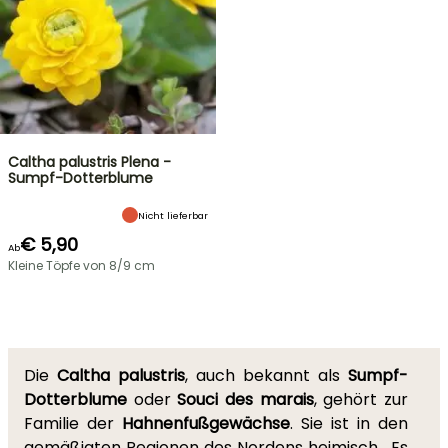
Caltha palustris Plena -
Sumpf-Dotterblume
Nicht lieferbar
€ 5,90
Ab
Kleine Töpfe von 8/9 cm
Die
Caltha palustris
, auch bekannt als
Sumpf-
Dotterblume
oder
Souci des marais
, gehört zur
Familie der
Hahnenfußgewächse
. Sie ist in den
gemäßigten Regionen des Nordens heimisch.
Es