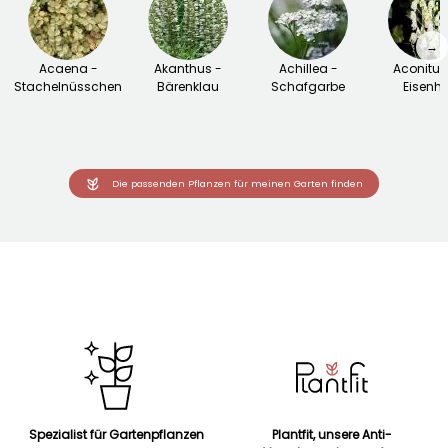
→
Acaena -
Akanthus -
Achillea -
Aconitu
Stachelnüsschen
Bärenklau
Schafgarbe
Eisenhu
Die passenden Pflanzen für meinen Garten finden
Spezialist für Gartenpflanzen
Plantfit, unsere Anti-