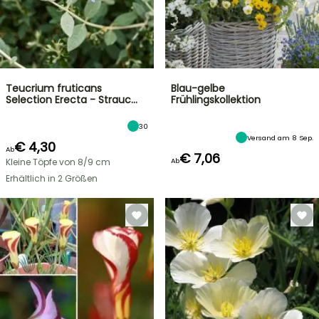
Teucrium fruticans
Blau-gelbe
Selection Erecta - Strauc…
Frühlingskollektion
30
Versand am 8 Sep.
€ 4,30
Ab
€ 7,06
Kleine Töpfe von 8/9 cm
Ab
Erhältlich in 2 Größen