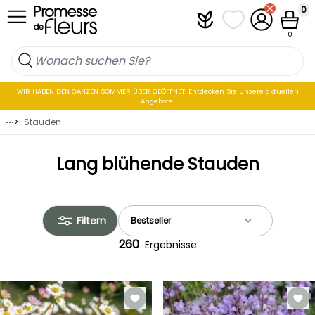
Skip to Content
0
Plantfit
Meine Favoritenli
Mein Konto
Waren
0
WIR HABEN DEN GANZEN SOMMER ÜBER GEÖFFNET: Entdecken Sie unsere aktuellen
Angebote!
⋯
>
Stauden
Lang blühende Stauden
Filtern
260
Ergebnisse