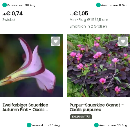
Versand am 30 Aug.
Versand am 8 Sep.
€ 0,74
€ 1,05
Ab
Ab
Zwiebel
Mini-Plug Ø 1,5/2,5 cm
Erhältlich in 2 Größen
Zweifarbiger Sauerklee
Purpur-Sauerklee Garnet -
Autumn Pink - Oxalis …
Oxalis purpurea
EXKLUSIVITÄT
Versand am 30 Aug.
Versand am 30 Aug.