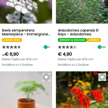
Iberis sempervirens
Anisodontea capensis El
Masterpiece - Immergrüne…
Rayo - Anisodontea
KLEINER PREIS
BEWÄHRT & WÜCHSIG
ANGEBOT
27
230
€ 6,90
€ 4,90
Ab
Kleine Töpfe von 8/9 cm
Kleine Töpfe von 8/9 cm
Erhältlich in 3 Größen
Erhältlich in 3 Größen