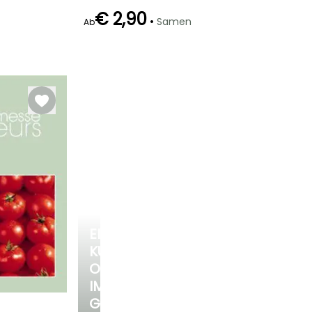
€ 2,90
•
Samen
Ab
Keimzeit
14 Tagen
EINE
KÜHLE
OASE
IM
GARTEN