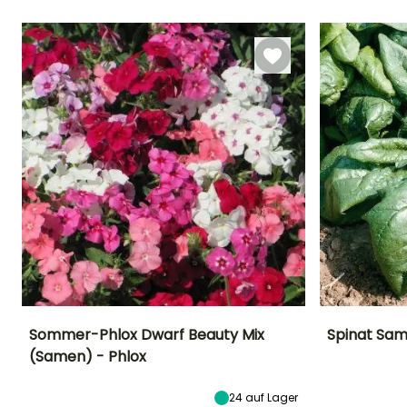
14 Tagen
Aussaat unter
14 Tagen
Glas, Aussaat
Juli für Oktober
unter Glas,
beheizt
Sommer-Phlox Dwarf Beauty Mix
Spinat Sam
(Samen) - Phlox
Höhe bei Reife
Standort
Schwierigkeitsgr
Blütezeit
25 cm
Sonne
Anfänger
Juni für August
24
auf Lager