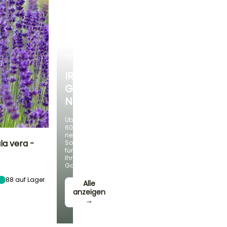
FRÜHLINGSZWIEBELN
IRIS
GERMANICA
NEUHEITEN
Über
60
neue
la vera -
Sorten
für
Ihren
Zeitraum der
Garten!
Aussaat
Februar für Mai
88
auf Lager
Alle
anzeigen
→
eitraum der Ernte