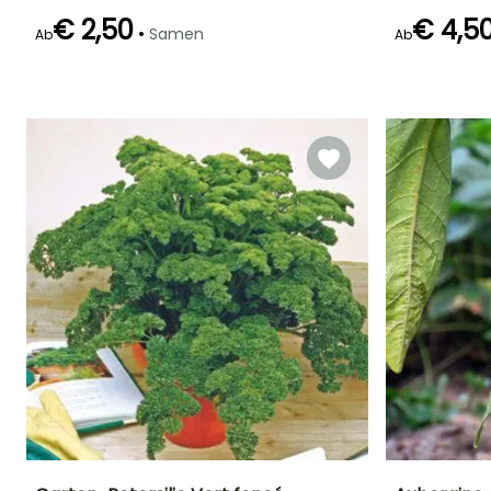
€ 2,50
€ 4,5
•
Samen
Ab
Ab
Keimzeit
15 Tagen
Keimzeit
16 Tagen