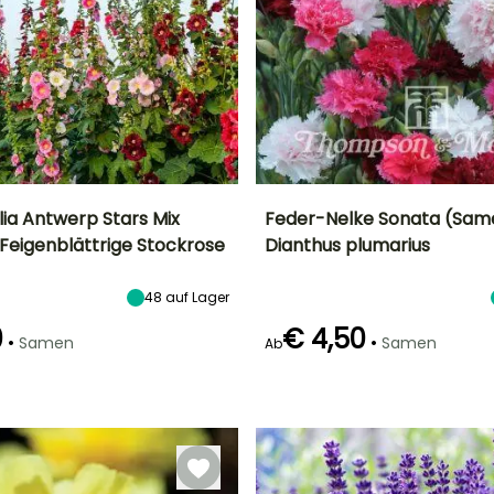
olia Antwerp Stars Mix
Feder-Nelke Sonata (Sam
Feigenblättrige Stockrose
Dianthus plumarius
Höhe bei Reife
Standort
Höhe bei Reife
Blütezeit
1.50 m
Sonne
25 cm
t
Mai für Juli,
48
auf Lager
September
0
€ 4,50
•
•
Samen
Samen
Ab
Keimzeit
24 Tagen