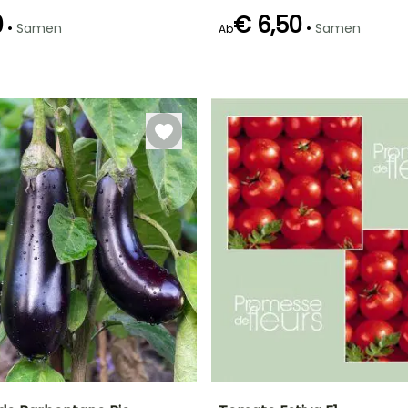
Juli für
0
€ 6,50
September
•
•
Samen
Samen
Ab
Keimzeit
Art der Aussaat
40 Tagen
Aussaat ohne
Schutz,
Art der Aussaat
Zeitraum der Ernte
Aussaat unter
Aussaat ohne
Glas, Aussaat
Schutz,
März für Juni,
unter Glas,
Aussaat unter
September für
beheizt
Glas
November