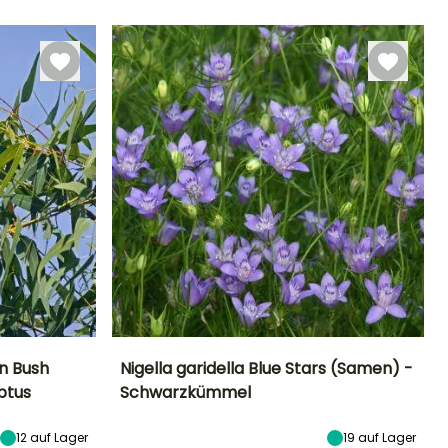
Juni für August
n Bush
Nigella garidella Blue Stars (Samen) -
ptus
Schwarzkümmel
Standort
Höhe bei Reife
Standort
Blütezeit
Sonne
30 cm
Sonne
Juli für
12
auf Lager
19
auf Lager
September