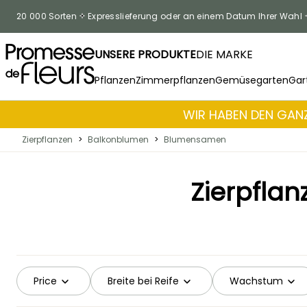
Skip to Content
20 000 Sorten
Expresslieferung oder an einem Datum Ihrer Wahl
UNSERE PRODUKTE
DIE MARKE
Pflanzen
Zimmerpflanzen
Gemüsegarten
Gar
WIR HABEN DEN GANZ
Zierpflanzen
>
Balkonblumen
>
Blumensamen
Zierpfla
Price
Breite bei Reife
Wachstum