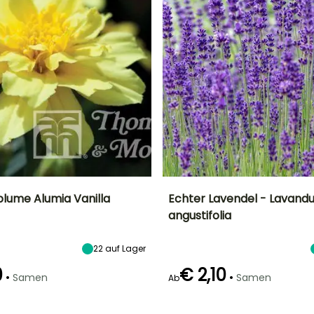
lume Alumia Vanilla
Echter Lavendel - Lavandu
angustifolia
Höhe bei Reife
Standort
Schwierigkeitsgrad
Höhe bei Reife
25 cm
Sonne,
Anfänger
60 cm
Halbschatten
22
auf Lager
0
€ 2,10
•
•
Samen
Samen
Ab
Keimzeit
Art der Aussaat
Z