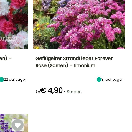
en) -
Geflügelter Strandflieder Forever
Rose (Samen) - Limonium
Standort
Höhe bei Reife
Standort
Blütezeit
Sonne
70 cm
Sonne
Juli für
22
auf Lager
31
auf Lager
September
€ 4,90
•
Samen
Ab
Keimzeit
Art der Aussaat
10 Tagen
Aussaat unter
Glas