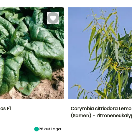
20 Tagen
Aussaat unter
Glas, Aussaat
unter Glas,
beheizt
os F1
Corymbia citriodora Lemo
(Samen) - Zitroneneukaly
ad
Höhe bei Reife
Zeitraum der
Höhe bei Reife
Blütezeit
Aussaat
40 cm
27 m
Juli für August
26
auf Lager
Februar für April,