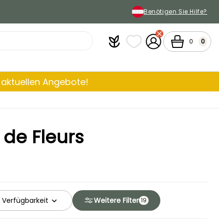
Benötigen Sie Hilfe?
Plantfit
Meine Favoritenlisten
Mein Konto
Warenkorb
0
0
aktuellen Angebote!
de Fleurs
Verfügbarkeit
Weitere Filter
19