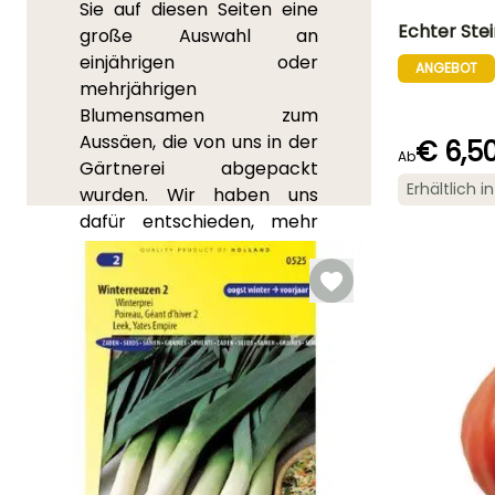
Sie auf diesen Seiten eine
Echter Stein
große Auswahl an
einjährigen oder
ANGEBOT
Schwierigkeitsgr
mehrjährigen
Anfänger
Blumensamen zum
Aussäen, die von uns in der
€ 6,5
Ab
Gärtnerei abgepackt
Erhältlich 
wurden. Wir haben uns
Keimzeit
dafür entschieden, mehr
14 Tagen
Samen in jeder Tüte
anzubieten im Vergleich zu
dem, was im Handel üblich
ist. Vom
duftenden
Schleierkraut Carpet of
Snow
bis zur
Zinnie Polar
Bear
über
Stockrosen
,
Sonnenblumen Orange Sun
und Zier-Tabakpflanzen -
hier ist für jeden