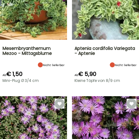
Mesembryanthemum
Aptenia cordifolia Variegata
Mezoo - Mittagsblume
- Aptenie
Nicht lieferbar
Nicht lieferbar
€ 1,50
€ 5,90
Ab
Ab
Mini-Plug Ø 3/4 cm
Kleine Töpfe von 8/9 cm