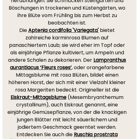
herabhängen. Sie schmücken Steingärten und
Böschungen in trockenen und Küstengärten, wo
ihre Blüte vom Frühling bis zum Herbst zu
beobachten ist.
Die
Aptenia cordifolia 'Variegata'
bietet
zahlreiche karminrosa Blumen auf
panaschiertem Laub; sie wird eher im Topf oder
als einjährige Pflanze kultiviert, um Ampeln und
andere Schalen zu dekorieren. Der
Lampranthus
aurantiacus ‘Fleurs roses’
, oder orangefarbene
Mittagsblume mit rosa Blüten, bildet einen
höheren Horst, der sich mit einer Vielzahl kleiner
rosa Margeriten bedeckt. Origineller ist die
Eiskraut-Mittagsblume
(Mesembryanthemum
crystallinum), auch Eiskraut genannt, eine
einjährige Gemüsepflanze, von der die knackigen
jungen Blätter mit leicht säuerlichem und
jodiertem Geschmack geerntet werden.
Entdecken Sie auch die
Ruschia prostrata