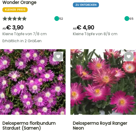
Wonder Orange
ZU ENTDECKEN
KLEINER PREIS
52
65
€ 3,90
€ 4,90
Ab
Ab
Kleine Töpfe von 7/8 cm
Kleine Töpfe von 8/9 cm
Erhältlich in 2 Größen
Delosperma floribundum
Delosperma Royal Ranger
Stardust (Samen)
Neon