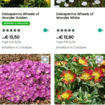
Delosperma Wheels of
Delosperma Wheels of
Wonder Golden
Wonder White
BEWÄHRT & WÜCHSIG
6
4
€ 13,50
€ 13,90
Ab
Ab
Topf mit 2L/3L
Topf mit 2L/3L
Erhältlich in 2 Größen
Erhältlich in 2 Größen