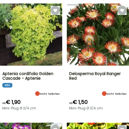
Aptenia cordifolia Golden
Delosperma Royal Ranger
Cascade - Aptenie
Red
NEU
Nicht lieferbar
Nicht lieferbar
€ 1,90
€ 1,50
Ab
Ab
Mini-Plug Ø 3/4 cm
Mini-Plug Ø 3/4 cm