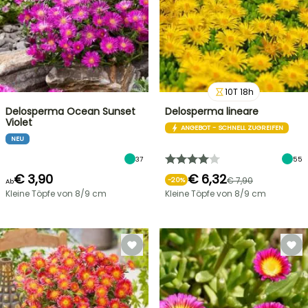
10
T
18
h
Delosperma Ocean Sunset
Delosperma lineare
Violet
ANGEBOT - SCHNELL ZUGREIFEN
NEU
37
55
€ 3,90
€ 6,32
€ 7,90
-
20
%
Ab
Kleine Töpfe von 8/9 cm
Kleine Töpfe von 8/9 cm