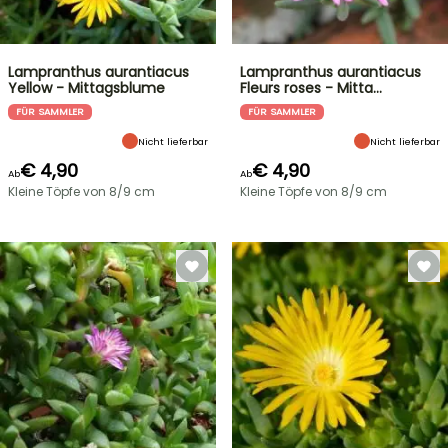
Lampranthus aurantiacus
Lampranthus aurantiacus
Yellow - Mittagsblume
Fleurs roses - Mitta…
FÜR SAMMLER
FÜR SAMMLER
Nicht lieferbar
Nicht lieferbar
€ 4,90
€ 4,90
Ab
Ab
Kleine Töpfe von 8/9 cm
Kleine Töpfe von 8/9 cm