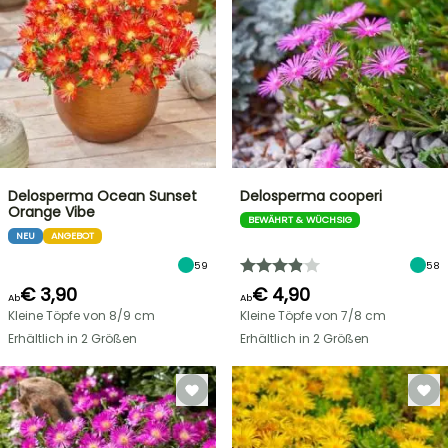
Delosperma Ocean Sunset
Delosperma cooperi
Orange Vibe
BEWÄHRT & WÜCHSIG
NEU
ANGEBOT
59
58
€ 3,90
€ 4,90
Ab
Ab
Kleine Töpfe von 8/9 cm
Kleine Töpfe von 7/8 cm
Erhältlich in 2 Größen
Erhältlich in 2 Größen