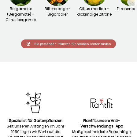
→
Bergamotte
Bitterorange -
Citrus medica -
Zitronenb
(Bergamote) –
Bigaradier
dickrindige Zitrone
Citrus bergamia
Die passenden Pflanzen für meinen Garten finden
Spezialist für Gartenpflanzen
Plantfit, unsere Anti-
Seit unseren Anfängen im Jahr
Verschwendungs-App
1950 legen wir Wert auf die
Maßgeschneiderte Ratschläge,