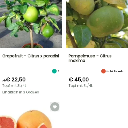
Grapefruit - Citrus x paradisi
Pampelmuse - Citrus
maxima
18
Nicht lieferbar
€ 22,50
€ 45,00
Ab
Topf mit 3L/4L
Topf mit 3L/4L
Erhältlich in 3 Größen