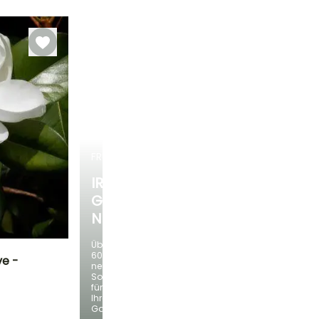
September für
Oktober
FRÜHLINGSZWIEBELN
IRIS
GERMANICA
NEUHEITEN
Über
60
ve -
neue
Sorten
für
Standort
Ihren
Sonne,
Garten!
Halbschatten