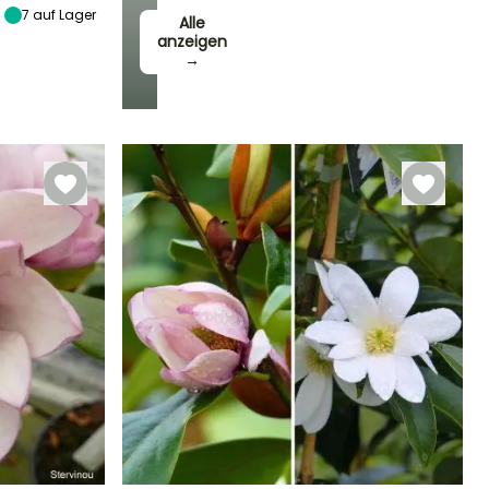
7
auf Lager
Alle
anzeigen
→
Winterhärte
Bis zu -15°C