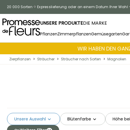
Skip to Content
20 000 Sorten
Expresslieferung oder an einem Datum Ihrer Wahl
UNSERE PRODUKTE
DIE MARKE
Pflanzen
Zimmerpflanzen
Gemüsegarten
Gar
WIR HABEN DEN GANZ
Zierpflanzen
>
Sträucher
>
Sträucher nach Sorten
>
Magnolien
Unsere Auswahl
Blütenfarbe
Höhe bei