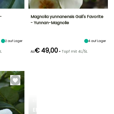
-
Magnolia yunnanensis Gail's Favorite
- Yunnan-Magnolie
Standort
Höhe bei Reife
Breite bei Reife
Standort
Sonne,
2.50 m
1.50 m
Sonne,
Halbschatten
Halbschatten
2
auf Lager
4
auf Lager
€ 49,00
•
L
Topf mit 4L/5L
Ab
Winterhärte
Geeigneter
Winterhärte
Blütezeit
Zeitraum für die
Bis zu -15°C
Bis zu -12°C
April für Mai
Pflanzung
März für Mai,
September für
Oktober
STRÄUCHER
ENTDECKEN