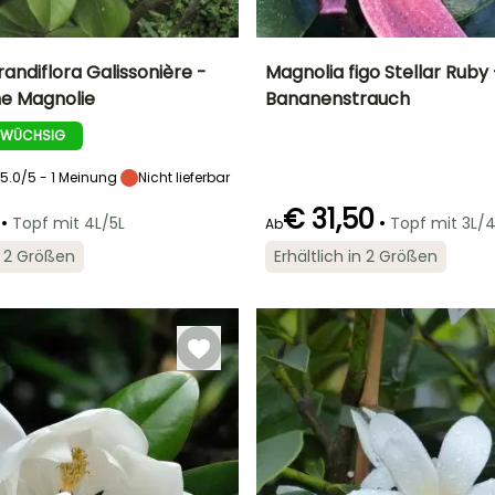
andiflora Galissonière -
Magnolia figo Stellar Ruby 
e Magnolie
Bananenstrauch
Breite bei Reife
Standort
Höhe bei Reife
Breite bei Reife
8 m
Sonne,
4 m
1.50 m
 WÜCHSIG
Halbschatten
5.0/5 - 1 Meinung
Nicht lieferbar
€ 31,50
•
•
Topf mit 4L/5L
Topf mit 3L/4
Ab
Geeigneter
Winterhärte
Geeigneter
Blütezeit
in 2 Größen
Erhältlich in 2 Größen
Zeitraum für die
Zeitraum für die
Bis zu -15°C
April für August
Pflanzung
Pflanzung
März für Juni
März für Mai,
September für
Oktober