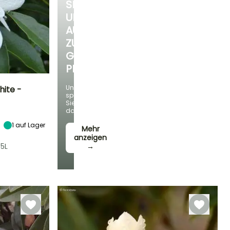
SIE
UNSERE
AUSWAHL
ZU
GÜNSTIGEN
PREISEN
Und
hite -
sparen
Sie
Standort
dabei!
Sonne,
1
auf Lager
Halbschatten
Mehr
anzeigen
/5L
→
Winterhärte
Bis zu -12°C