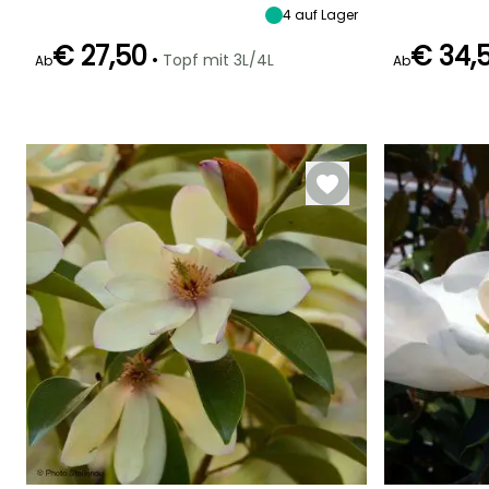
4
auf Lager
€ 27,50
€ 34,
•
Topf mit 3L/4L
Ab
Ab
Geeigneter
Winterhärte
Blütezeit
Blütezeit
Zeitraum für die
Bis zu -18°C
April für Mai
Juli für Oktobe
Pflanzung
März für Mai,
September für
Oktober