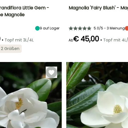
andiflora Little Gem -
Magnolia 'Fairy Blush' - Ma
e Magnolie
Breite bei Reife
Standort
Höhe bei Reife
Breite bei Reife
2.50 m
Sonne,
2.50 m
2 m
Halbschatten
9
auf Lager
5.0/5 - 3 Meinung
0
€ 45,00
•
•
Topf mit 3L/4L
Topf mit 4L
Ab
in 2 Größen
Geeigneter
Winterhärte
Geeigneter
Blütezeit
Zeitraum für die
Zeitraum für die
Bis zu -15°C
März für Mai
Pflanzung
Pflanzung
März für Juni
Februar für April,
September für
Oktober