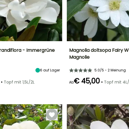
randiflora - Immergrüne
Magnolia doltsopa Fairy W
Magnolie
Breite bei Reife
Standort
Höhe bei Reife
Breite bei Reife
5 m
Sonne,
2.50 m
2 m
6
auf Lager
5.0/5 - 2 Meinung
Halbschatten
€ 45,00
•
•
Topf mit 1,5L/2L
Topf mit 4L
Ab
Geeigneter
Winterhärte
Geeigneter
Blütezeit
Zeitraum für die
Zeitraum für die
Bis zu -15°C
März für Mai
Pflanzung
Pflanzung
März für Juni
März für Mai,
September für
Oktober