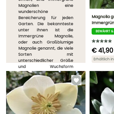
Magnolien eine
wunderschöne
Magnolia gr
Bereicherung für jeden
Immergrün
Garten. Die bekannteste
Höhe bei Reife
unter ihnen ist die
10 m
BEWÄHRT &
Immergrüne Magnolie,
oder auch Großblumige
Magnolie genannt, die viele
€ 41,90
Sorten mit
Blütezeit
Erhältlich 
unterschiedlicher Größe
Juni für
und Wuchsform
September
hervorgebracht hat, deren
Blüten von weiß bis rosa
reichen. Während sie im
Südosten der USA eine
Höhe von bis zu 20 m
erreichen können, gibt es
auch Immergrüne