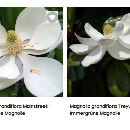
September
Februar für Mai,
März für Juni
September für
November
randiflora Mainstreet -
Magnolia grandiflora Trey
e Magnolie
Immergrüne Magnolie
Breite bei Reife
Standort
Höhe bei Reife
Breite bei Reife
4.50 m
Sonne,
10 m
5 m
Halbschatten