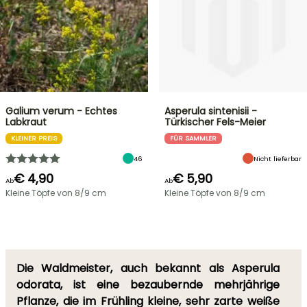
Galium verum - Echtes
Asperula sintenisii -
Labkraut
Türkischer Fels-Meier
KLEINER PREIS
FÜR SAMMLER
46
Nicht lieferbar
€ 4,90
€ 5,90
Ab
Ab
Kleine Töpfe von 8/9 cm
Kleine Töpfe von 8/9 cm
Die Waldmeister, auch bekannt als Asperula
odorata, ist eine bezaubernde mehrjährige
Pflanze, die im Frühling kleine, sehr zarte weiße