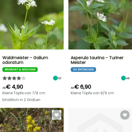
Waldmeister - Galium
Asperula taurina - Turiner
odoratum
Meister
BEWÄHRT & WÜCHSIG
ZU ENTDECKEN
131
48
€ 4,90
€ 6,90
Ab
Ab
Kleine Töpfe von 7/8 cm
Kleine Töpfe von 8/9 cm
Erhältlich in 2 Größen