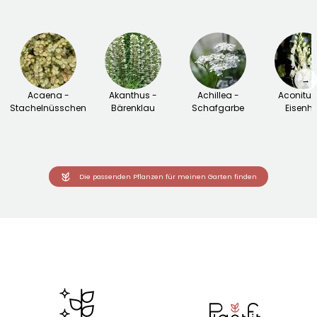
→
Acaena -
Akanthus -
Achillea -
Aconitu
Stachelnüsschen
Bärenklau
Schafgarbe
Eisenhu
Die passenden Pflanzen für meinen Garten finden