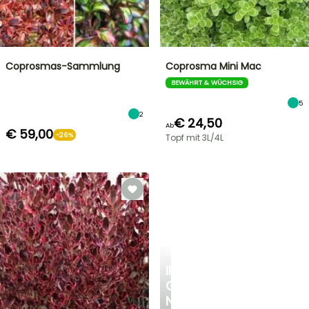
Coprosmas-Sammlung
Coprosma Mini Mac
BEWÄHRT & WÜCHSIG
5
2
€ 24,50
Ab
€ 59,00
-26%
Topf mit 3L/4L
FRÜHLINGSZWIEBELN
IRIS
GERMANICA
NEUHEITEN