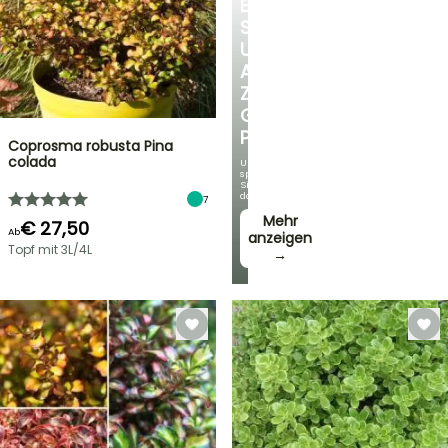
ENTDECKEN
SIE
UNSERE
AUSWAHL
ZU
GÜNSTIGEN
PREISEN
Coprosma robusta Pina
colada
Und
sparen
Sie
dabei!
7
Mehr
€ 27,50
Ab
anzeigen
Topf mit 3L/4L
→