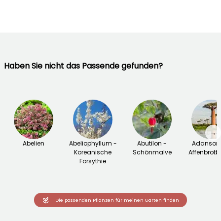
Haben Sie nicht das Passende gefunden?
→
Abelien
Abeliophyllum -
Abutilon -
Adansoni
Koreanische
Schönmalve
Affenbrot
Forsythie
Die passenden Pflanzen für meinen Garten finden