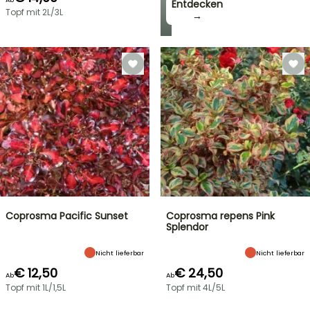
Entdecken
Topf mit 2L/3L
→
Coprosma Pacific Sunset
Coprosma repens Pink
Splendor
Nicht lieferbar
Nicht lieferbar
€ 12,50
€ 24,50
Ab
Ab
Topf mit 1L/1,5L
Topf mit 4L/5L