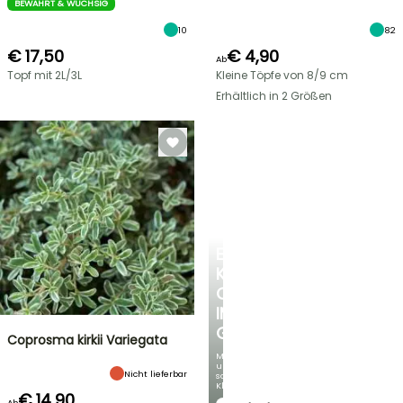
BEWÄHRT & WÜCHSIG
10
82
€ 17,50
€ 4,90
Ab
Topf mit 2L/3L
Kleine Töpfe von 8/9 cm
Erhältlich in 2 Größen
EINE
KÜHLE
OASE
IM
GARTEN
Coprosma kirkii Variegata
Mit
unseren
Nicht lieferbar
schönsten
Kletterpflanzen!
€ 14,90
Ab