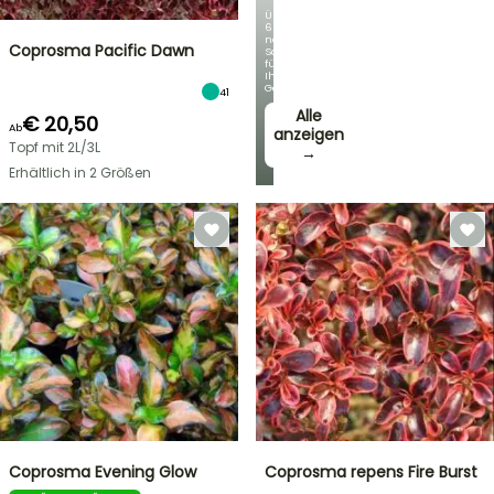
Über
60
neue
Coprosma Pacific Dawn
Sorten
für
Ihren
Garten!
41
Alle
€ 20,50
Ab
anzeigen
Topf mit 2L/3L
→
Erhältlich in 2 Größen
Coprosma Evening Glow
Coprosma repens Fire Burst