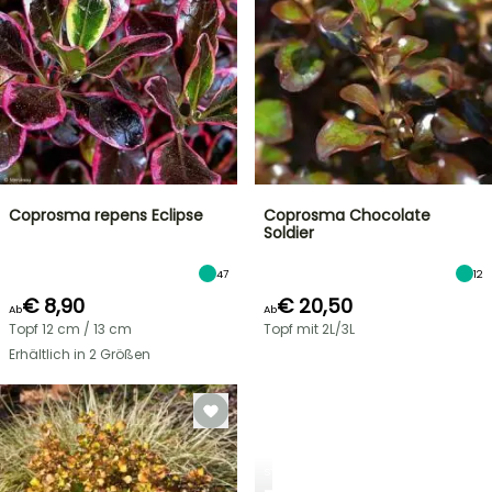
Coprosma repens Eclipse
Coprosma Chocolate
Soldier
47
12
€ 8,90
€ 20,50
Ab
Ab
Topf 12 cm / 13 cm
Topf mit 2L/3L
Erhältlich in 2 Größen
STRÄUCHER