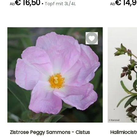
€ 16,50
€ 14,
•
Topf mit 3L/4L
Ab
Ab
Blütezeit
Geeigneter
Winterhärte
Blütezeit
Mai für Juli
Zeitraum für die
Bis zu -12°C
Juli für
Pflanzung
September
März für Mai,
September für
Oktober
Zistrose Peggy Sammons - Cistus
Halimiocist