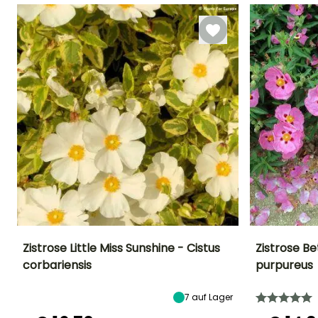
Zistrose Little Miss Sunshine - Cistus
Zistrose Be
corbariensis
purpureus
Höhe bei Reife
Breite bei Reife
Standort
Höhe bei Reife
80 cm
80 cm
Sonne,
90 cm
7
auf Lager
Halbschatten