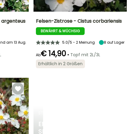
us argenteus
Felsen-Zistrose - Cistus corbariensis
BEWÄHRT & WÜCHSIG
Standort
Höhe bei Reife
Breite bei Reife
Standort
Sonne
70 cm
1 m
Sonne,
Halbschatten
nd am 13 Aug.
5.0/5 - 2 Meinung
8
auf Lager
€ 14,90
•
L
Topf mit 2L/3L
Ab
Erhältlich in 2 Größen
Winterhärte
Bis zu -12°C
Geeigneter
Winterhärte
Blütezeit
Zeitraum für die
Bis zu -15°C
April für Juni
Pflanzung
März für Mai
STRÄUCHER
ENTDECKEN
SIE