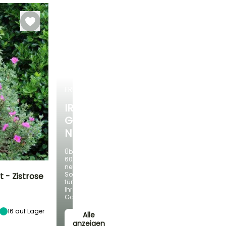
Oktober
FRÜHLINGSZWIEBELN
IRIS
GERMANICA
NEUHEITEN
Über
60
neue
Sorten
t - Zistrose
für
Ihren
Standort
Garten!
Sonne
16
auf Lager
Alle
anzeigen