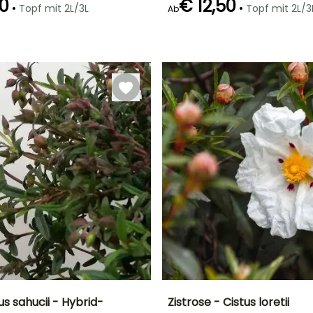
90
€ 12,50
•
•
Topf mit 2L/3L
Topf mit 2L/3
Ab
Geeigneter
Winterhärte
Geeigneter
Blütezeit
Zeitraum für die
Zeitraum für die
Bis zu -12°C
Juni für Juli
Pflanzung
Pflanzung
März für Mai,
März für Mai,
September für
September für
Oktober
November
us sahucii - Hybrid-
Zistrose - Cistus loretii