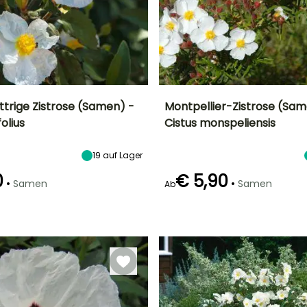
ttrige Zistrose (Samen) -
Montpellier-Zistrose (Sam
folius
Cistus monspeliensis
Höhe bei Reife
Standort
Höhe bei Reife
Blütezeit
2 m
Sonne,
90 cm
Mai für Juni
Halbschatten
19
auf Lager
0
€ 5,90
•
•
Samen
Samen
Ab
Art der Aussaat
Aussaat ohne
r
Schutz,
t
Aussaat unter
Glas, Aussaat
unter Glas,
beheizt