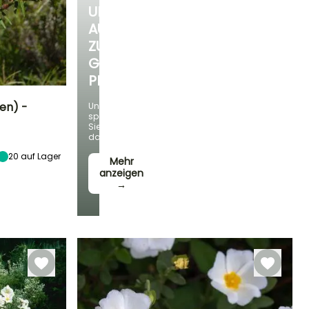
UNSERE
AUSWAHL
ZU
GÜNSTIGEN
PREISEN
en) -
Und
sparen
Sie
Standort
dabei!
Sonne
20
auf Lager
Mehr
anzeigen
→