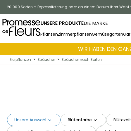
Skip to Content
20 000 Sorten
Expresslieferung oder an einem Datum Ihrer Wahl
UNSERE PRODUKTE
DIE MARKE
Pflanzen
Zimmerpflanzen
Gemüsegarten
Gar
WIR HABEN DEN GANZ
Zierpflanzen
>
Sträucher
>
Sträucher nach Sorten
Unsere Auswahl
Blütenfarbe
Blütezeit