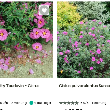
Oktober
tty Taudevin - Cistus
Cistus pulverulentus Sunse
Breite bei Reife
Standort
Höhe bei Reife
Breite bei Reife
90 cm
Sonne
50 cm
1.25 m
5.0/5 - 2 Meinung
21
auf Lager
5.0/5 - 1 Meinung