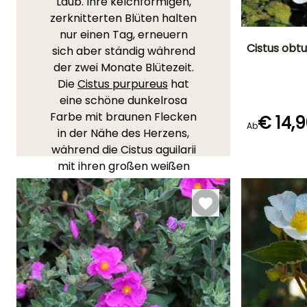
Laub. Ihre kelchförmigen,
zerknitterten Blüten halten
nur einen Tag, erneuern
Cistus obtus
sich aber ständig während
der zwei Monate Blütezeit.
Höhe bei Reife
Die
Cistus purpureus
hat
50 cm
eine schöne dunkelrosa
Farbe mit braunen Flecken
€ 14,
Ab
in der Nähe des Herzens,
während die Cistus aguilarii
Blütezeit
Mai für Juli
mit ihren großen weißen
Blüten eine ausgebreitete
Form hat. Die Cistus albidus
hat ein hübsches silbernes,
baumwollartiges Laub.
Cisten wachsen in
trockenen und armen
Böden. Sie gedeihen gut in
neutralen, sandigen und