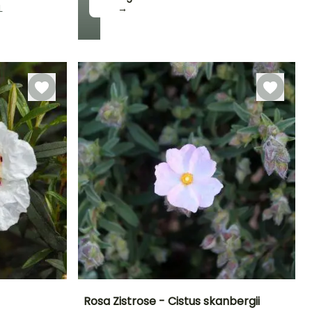
L
→
Winterhärte
Bis zu -12°C
Rosa Zistrose - Cistus skanbergii