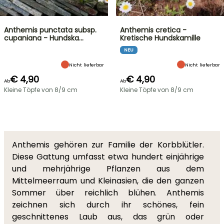
Anthemis punctata subsp.
Anthemis cretica -
cupaniana - Hundska…
Kretische Hundskamille
NEU
Nicht lieferbar
Nicht lieferbar
€ 4,90
€ 4,90
Ab
Ab
Kleine Töpfe von 8/9 cm
Kleine Töpfe von 8/9 cm
Anthemis gehören zur Familie der Korbblütler.
Diese Gattung umfasst etwa hundert einjährige
und mehrjährige Pflanzen aus dem
Mittelmeerraum und Kleinasien, die den ganzen
Sommer über reichlich blühen. Anthemis
zeichnen sich durch ihr schönes, fein
geschnittenes Laub aus, das grün oder