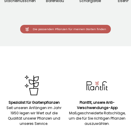
Stachelnüsschen
Bärenklau
Schafgarbe
Eisenhu
Die passenden Pflanzen für meinen Garten finden
Spezialist für Gartenpflanzen
Plantfit, unsere Anti-
Seit unseren Anfängen im Jahr
Verschwendungs-App
1950 legen wir Wert auf die
Maßgeschneiderte Ratschläge,
Qualität unserer Pflanzen und
um die für Sie richtigen Pflanzen
unseres Service.
auszuwählen.