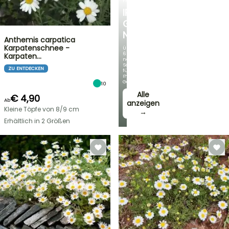
FRÜHLINGSZWIEBELN
IRIS
GERMANICA
NEUHEITEN
Anthemis carpatica
Karpatenschnee -
Über
60
Karpaten…
neue
Sorten
ZU ENTDECKEN
für
Ihren
Garten!
10
Alle
€ 4,90
Ab
anzeigen
Kleine Töpfe von 8/9 cm
→
Erhältlich in 2 Größen