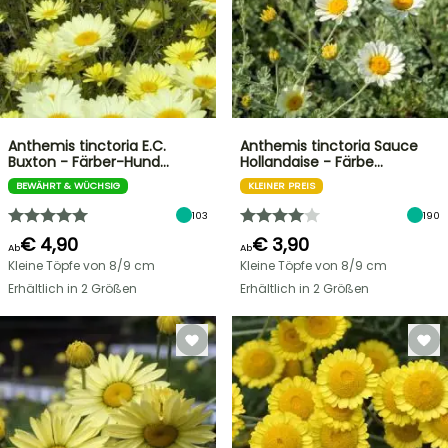
Anthemis tinctoria E.C.
Anthemis tinctoria Sauce
Buxton - Färber-Hund…
Hollandaise - Färbe…
BEWÄHRT & WÜCHSIG
KLEINER PREIS
103
190
€ 4,90
€ 3,90
Ab
Ab
Kleine Töpfe von 8/9 cm
Kleine Töpfe von 8/9 cm
Erhältlich in 2 Größen
Erhältlich in 2 Größen