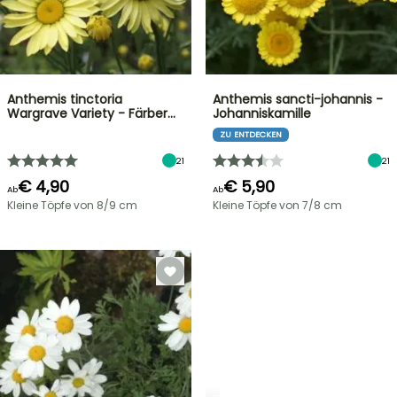
Anthemis tinctoria
Anthemis sancti-johannis -
Wargrave Variety - Färber…
Johanniskamille
ZU ENTDECKEN
21
21
€ 4,90
€ 5,90
Ab
Ab
Kleine Töpfe von 8/9 cm
Kleine Töpfe von 7/8 cm