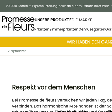
Skip to Content
20 000 Sorten
Expresslieferung oder an einem Datum Ihrer Wahl
UNSERE PRODUKTE
DIE MARKE
Pflanzen
Zimmerpflanzen
Gemüsegarten
Gar
WIR HABEN DEN GANZ
Zierpflanzen
Respekt vor dem Menschen
Bei Promesse de fleurs versuchen wir jeden Tag, d
verbinden. Das harmonische Miteinander ist der Sch