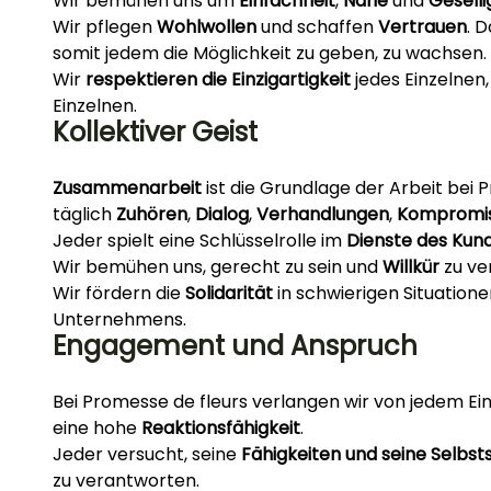
Wir bemühen uns um
Einfachheit
,
Nähe
und
Geselli
Wir pflegen
Wohlwollen
und schaffen
Vertrauen
. 
somit jedem die Möglichkeit zu geben, zu wachsen.
Wir
respektieren die Einzigartigkeit
jedes Einzelnen
Einzelnen.
Kollektiver Geist
Zusammenarbeit
ist die Grundlage der Arbeit bei 
täglich
Zuhören
,
Dialog
,
Verhandlungen
,
Kompromi
Jeder spielt eine Schlüsselrolle im
Dienste des Kun
Wir bemühen uns, gerecht zu sein und
Willkür
zu ve
Wir fördern die
Solidarität
in schwierigen Situation
Unternehmens.
Engagement und Anspruch
Bei Promesse de fleurs verlangen wir von jedem E
eine hohe
Reaktionsfähigkeit
.
Jeder versucht, seine
Fähigkeiten und seine
Selbst
zu verantworten.