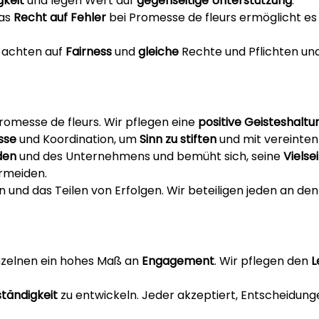
gkeit
und legen Wert auf
gegenseitige Unterstützung
.
Das
Recht auf Fehler
bei Promesse de fleurs ermöglicht es u
, achten auf
Fairness
und
gleiche
Rechte und Pflichten un
Promesse de fleurs. Wir pflegen eine
positive Geisteshaltu
sse
und Koordination, um
Sinn zu stiften
und mit vereinten 
den
und des Unternehmens und bemüht sich, seine
Vielse
rmeiden.
en und das Teilen von Erfolgen. Wir beteiligen jeden an 
inzelnen ein hohes Maß an
Engagement
. Wir pflegen den
L
ständigkeit
zu entwickeln. Jeder akzeptiert, Entscheidung