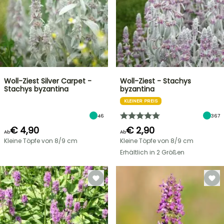
Woll-Ziest Silver Carpet -
Woll-Ziest - Stachys
Stachys byzantina
byzantina
KLEINER PREIS
46
367
€ 4,90
€ 2,90
Ab
Ab
Kleine Töpfe von 8/9 cm
Kleine Töpfe von 8/9 cm
Erhältlich in 2 Größen