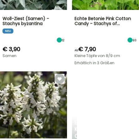
Woll-Ziest (Samen) -
Echte Betonie Pink Cotton
Stachys byzantina
Candy - Stachys of…
NEU
12
93
€ 3,90
€ 7,90
Ab
Samen
Kleine Töpfe von 8/9 cm
Erhältlich in 3 Größen
EINE
KÜHLE
OASE