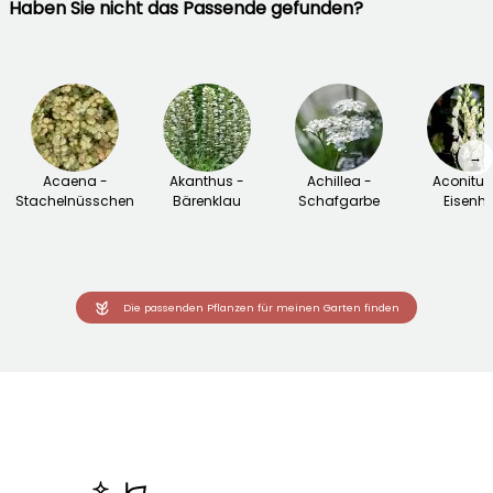
Haben Sie nicht das Passende gefunden?
→
Acaena -
Akanthus -
Achillea -
Aconitu
Stachelnüsschen
Bärenklau
Schafgarbe
Eisenhu
Die passenden Pflanzen für meinen Garten finden