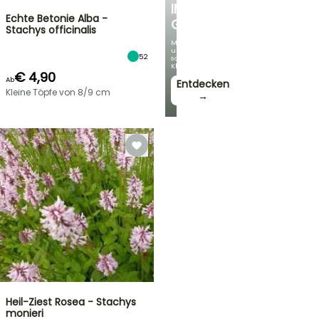
IM
Echte Betonie Alba -
GARTEN
Stachys officinalis
Mit
unseren
52
schönsten
Kletterpflanzen!
€ 4,90
Ab
Entdecken
Kleine Töpfe von 8/9 cm
→
Heil-Ziest Rosea - Stachys
monieri