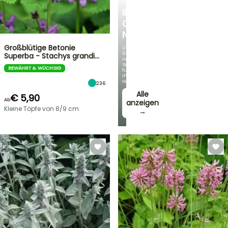
FRÜHLINGSZWIEBELN
IRIS
GERMANICA
NEUHEITEN
Großblütige Betonie
Über
60
Superba - Stachys grandi…
neue
Sorten
BEWÄHRT & WÜCHSIG
für
Ihren
Garten!
236
Alle
€ 5,90
Ab
anzeigen
Kleine Töpfe von 8/9 cm
→