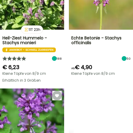
11
T
23
h
Heil-Ziest Hummelo -
Echte Betonie - Stachys
Stachys monieri
officinalis
ANGEBOT - SCHNELL ZUGREIFEN
188
50
€ 6,23
€ 4,90
Ab
Kleine Töpfe von 8/9 cm
Kleine Töpfe von 8/9 cm
Erhältlich in 3 Größen