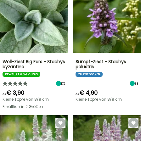
Woll-Ziest Big Ears - Stachys
Sumpf-Ziest - Stachys
byzantina
palustris
BEWÄHRT & WÜCHSIG
ZU ENTDECKEN
172
33
€ 3,90
€ 4,90
Ab
Ab
Kleine Töpfe von 8/9 cm
Kleine Töpfe von 8/9 cm
Erhältlich in 2 Größen