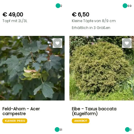
2
69
€ 49,00
€ 6,50
Topf mit 2L/3L
Kleine Töpfe von 8/9 cm
Erhältlich in 3 Größen
Feld-Ahorn - Acer
Eibe - Taxus baccata
campestre
(Kugelform)
KLEINER PREIS
ANGEBOT
31
3