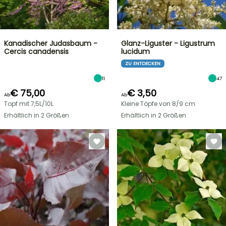
Kanadischer Judasbaum -
Glanz-Liguster - Ligustrum
Cercis canadensis
lucidum
ZU ENTDECKEN
11
47
€ 75,00
€ 3,50
Ab
Ab
Topf mit 7,5L/10L
Kleine Töpfe von 8/9 cm
Erhältlich in 2 Größen
Erhältlich in 2 Größen