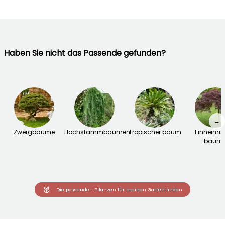
Haben Sie nicht das Passende gefunden?
→
Zwergbäume
Hochstammbäumen
Tropischer baum
Einheimi
bäum
Die passenden Pflanzen für meinen Garten finden