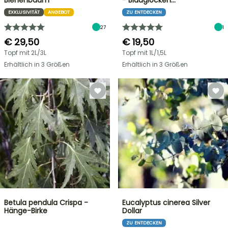
Bienenbaum
- Blauglocken…
EXKLUSIVITÄT
ANGEBOT
ZU ENTDECKEN
27
1
€ 29,50
€ 19,50
Topf mit 2L/3L
Topf mit 1L/1,5L
Erhältlich in 3 Größen
Erhältlich in 3 Größen
Betula pendula Crispa -
Eucalyptus cinerea Silver
Hänge-Birke
Dollar
ZU ENTDECKEN