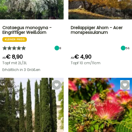
Crataegus monogyna -
Dreilappiger Ahorn - Acer
Eingriffliger Weißdorn
monspessulanum
KLEINER PREIS
8
56
€ 8,90
€ 4,90
Ab
Ab
Topf mit 2L/3L
Topf 10 cm/11cm
Erhältlich in 3 Größen