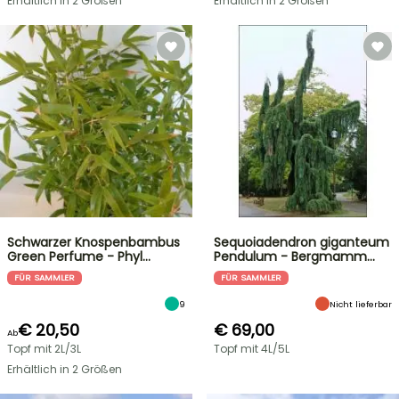
Erhältlich in 2 Größen
Erhältlich in 2 Größen
Schwarzer Knospenbambus
Sequoiadendron giganteum
Green Perfume - Phyl…
Pendulum - Bergmamm…
FÜR SAMMLER
FÜR SAMMLER
9
Nicht lieferbar
€ 20,50
€ 69,00
Ab
Topf mit 2L/3L
Topf mit 4L/5L
Erhältlich in 2 Größen