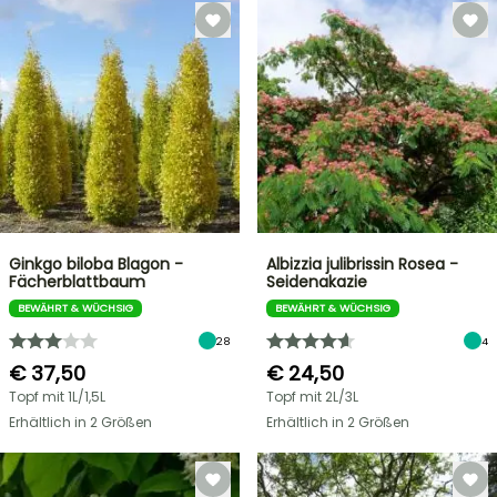
Ginkgo biloba Blagon -
Albizzia julibrissin Rosea -
Fächerblattbaum
Seidenakazie
BEWÄHRT & WÜCHSIG
BEWÄHRT & WÜCHSIG
28
4
€ 37,50
€ 24,50
Topf mit 1L/1,5L
Topf mit 2L/3L
Erhältlich in 2 Größen
Erhältlich in 2 Größen