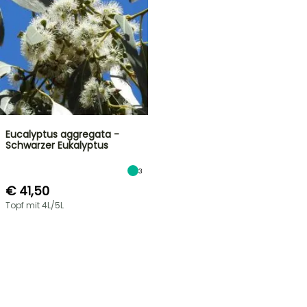
Eucalyptus aggregata -
Schwarzer Eukalyptus
3
€ 41,50
Topf mit 4L/5L