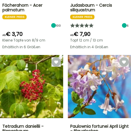
Fächerahorn - Acer
Judasbaum - Cercis
palmatum
siliquastrum
KLEINER PREIS
KLEINER PREIS
100
6
€ 3,70
€ 7,90
Ab
Ab
Kleine Töpfe von 8/9 cm
Topf 12 cm / 13 cm
Erhältlich in 6 Größen
Erhältlich in 4 Größen
Tetradium daniellii -
Paulownia fortunei April Light