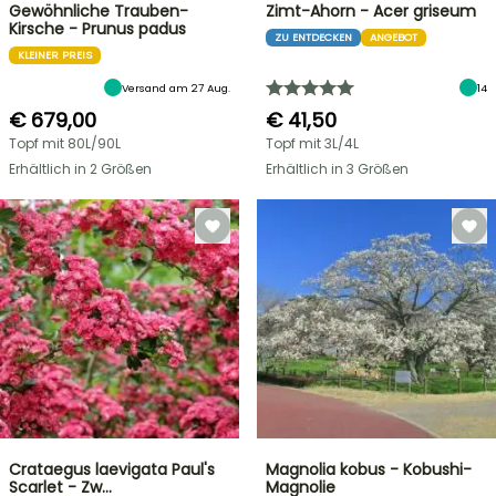
Gewöhnliche Trauben-
Zimt-Ahorn - Acer griseum
Kirsche - Prunus padus
ZU ENTDECKEN
ANGEBOT
KLEINER PREIS
Versand am 27 Aug.
14
€ 679,00
€ 41,50
Topf mit 80L/90L
Topf mit 3L/4L
Erhältlich in 2 Größen
Erhältlich in 3 Größen
Crataegus laevigata Paul's
Magnolia kobus - Kobushi-
Scarlet - Zw…
Magnolie