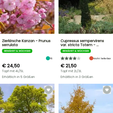
Zierkirsche Kanzan - Prunus
Cupressus sempervirens
serrulata
var. stricta Totem - …
BEWÄHRT & WÜCHSIG
BEWÄHRT & WÜCHSIG
16
Nicht lieferbar
€ 24,50
€ 21,50
Topf mit 4L/5L
Topf mit 2L/3L
Erhältlich in 5 Größen
Erhältlich in 3 Größen