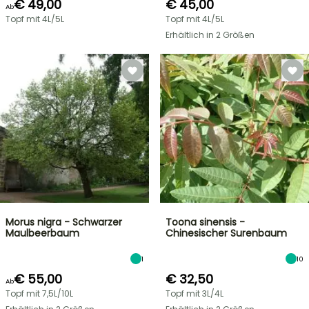
€ 49,00
€ 45,00
Ab
Topf mit 4L/5L
Topf mit 4L/5L
Erhältlich in 2 Größen
Morus nigra - Schwarzer
Toona sinensis -
Maulbeerbaum
Chinesischer Surenbaum
1
10
€ 55,00
€ 32,50
Ab
Topf mit 7,5L/10L
Topf mit 3L/4L