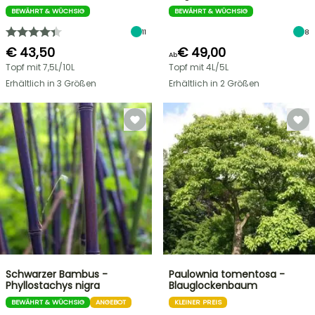
BEWÄHRT & WÜCHSIG
BEWÄHRT & WÜCHSIG
11
8
€ 43,50
€ 49,00
Ab
Topf mit 7,5L/10L
Topf mit 4L/5L
Erhältlich in 3 Größen
Erhältlich in 2 Größen
Schwarzer Bambus -
Paulownia tomentosa -
Phyllostachys nigra
Blauglockenbaum
BEWÄHRT & WÜCHSIG
ANGEBOT
KLEINER PREIS