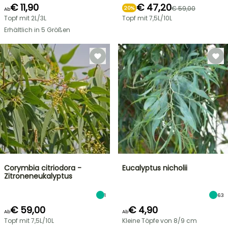
€ 11,90
€ 47,20
€ 59,00
20%
Ab
Topf mit 2L/3L
Topf mit 7,5L/10L
Erhältlich in 5 Größen
Corymbia citriodora -
Eucalyptus nicholii
Zitroneneukalyptus
1
63
€ 59,00
€ 4,90
Ab
Ab
Topf mit 7,5L/10L
Kleine Töpfe von 8/9 cm