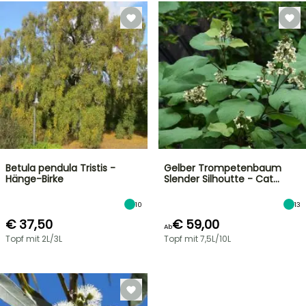
Betula pendula Tristis -
Gelber Trompetenbaum
Hänge-Birke
Slender Silhoutte - Cat…
10
13
€ 37,50
€ 59,00
Ab
Topf mit 2L/3L
Topf mit 7,5L/10L