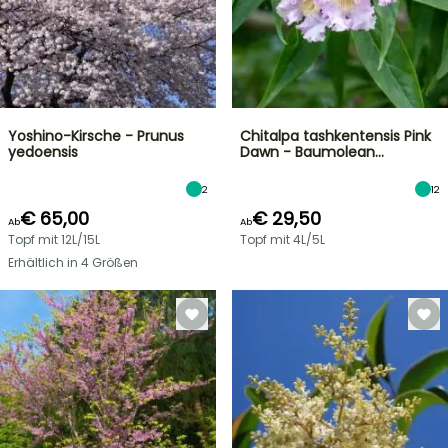
Yoshino-Kirsche - Prunus
Chitalpa tashkentensis Pink
yedoensis
Dawn - Baumolean…
2
12
€ 65,00
€ 29,50
Ab
Ab
Topf mit 12L/15L
Topf mit 4L/5L
Erhältlich in 4 Größen