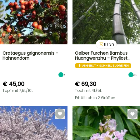
11
T
3
h
Crataegus grignonensis -
Gelber Furchen Bambus
Hahnendorn
Huangwenzhu - Phyllost…
ANGEBOT - SCHNELL ZUGREIFEN
7
36
€ 45,00
€ 69,30
Topf mit 7,5L/10L
Topf mit 4L/5L
Erhältlich in 2 Größen