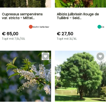
Cupressus sempervirens
Albizia julibrissin Rouge de
var. stricta - Mittel…
Tuilière - Seid…
Nicht lieferbar
24
€ 65,00
€ 27,50
Topf mit 7,5L/10L
Topf mit 3L/4L