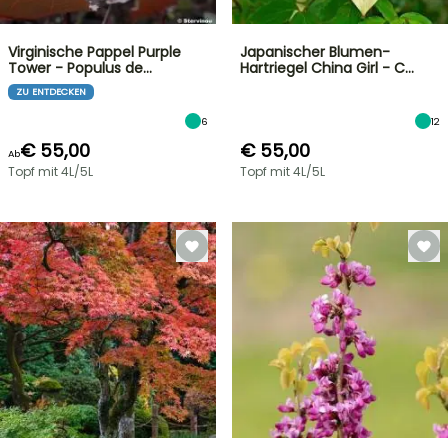
Virginische Pappel Purple
Japanischer Blumen-
Tower - Populus de…
Hartriegel China Girl - C…
ZU ENTDECKEN
6
12
€ 55,00
€ 55,00
Ab
Topf mit 4L/5L
Topf mit 4L/5L