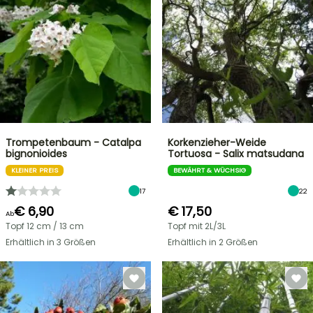
Trompetenbaum - Catalpa
Korkenzieher-Weide
bignonioides
Tortuosa - Salix matsudana
KLEINER PREIS
BEWÄHRT & WÜCHSIG
17
22
€ 6,90
€ 17,50
Ab
Topf 12 cm / 13 cm
Topf mit 2L/3L
Erhältlich in 3 Größen
Erhältlich in 2 Größen