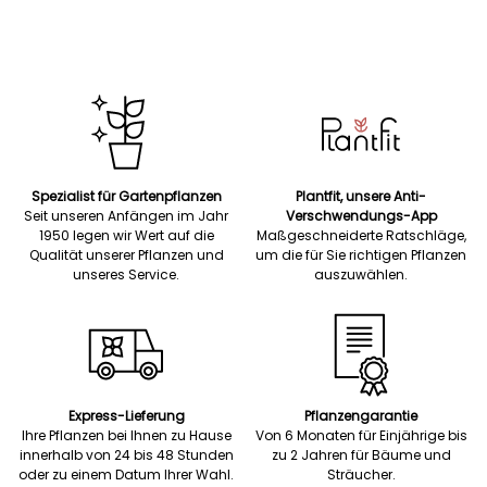
Spezialist für Gartenpflanzen
Plantfit, unsere Anti-
Seit unseren Anfängen im Jahr
Verschwendungs-App
1950 legen wir Wert auf die
Maßgeschneiderte Ratschläge,
Qualität unserer Pflanzen und
um die für Sie richtigen Pflanzen
unseres Service.
auszuwählen.
Express-Lieferung
Pflanzengarantie
Ihre Pflanzen bei Ihnen zu Hause
Von 6 Monaten für Einjährige bis
innerhalb von 24 bis 48 Stunden
zu 2 Jahren für Bäume und
oder zu einem Datum Ihrer Wahl.
Sträucher.