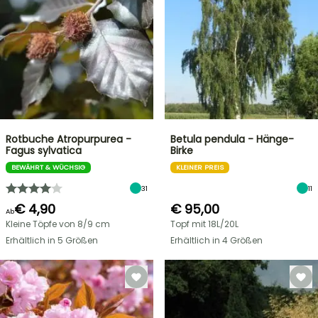
Rotbuche Atropurpurea -
Betula pendula - Hänge-
Fagus sylvatica
Birke
BEWÄHRT & WÜCHSIG
KLEINER PREIS
31
11
€ 4,90
€ 95,00
Ab
Kleine Töpfe von 8/9 cm
Topf mit 18L/20L
Erhältlich in 5 Größen
Erhältlich in 4 Größen