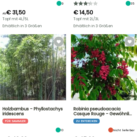
9
35
€ 31,50
€ 14,50
Ab
Topf mit 4L/5L
Topf mit 2L/3L
Erhältlich in 3 Größen
Erhältlich in 3 Größen
Holzbambus - Phyllostachys
Robinia pseudoacacia
iridescens
Casque Rouge - Gewöhnli…
FÜR SAMMLER
ZU ENTDECKEN
10
Nicht lieferbar