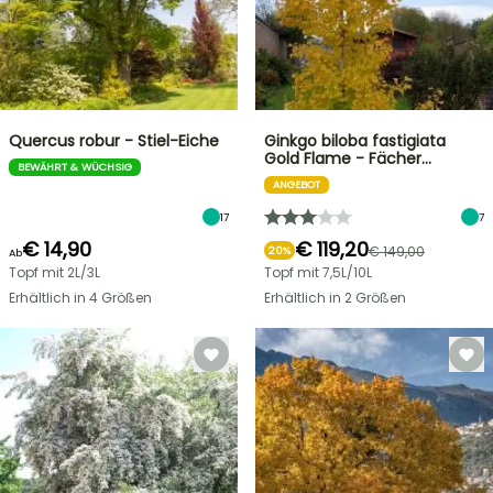
Quercus robur - Stiel-Eiche
Ginkgo biloba fastigiata
Gold Flame - Fächer…
BEWÄHRT & WÜCHSIG
ANGEBOT
17
7
€ 14,90
€ 119,20
€ 149,00
20%
Ab
Topf mit 2L/3L
Topf mit 7,5L/10L
Erhältlich in 4 Größen
Erhältlich in 2 Größen