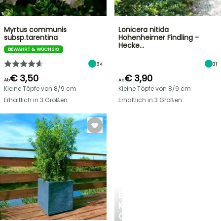
Myrtus communis
Lonicera nitida
subsp.tarentina
Hohenheimer Findling -
Hecke…
BEWÄHRT & WÜCHSIG
84
31
€ 3,50
€ 3,90
Ab
Ab
Kleine Töpfe von 8/9 cm
Kleine Töpfe von 8/9 cm
Erhältlich in 3 Größen
Erhältlich in 3 Größen
EINE
KÜHLE
OASE