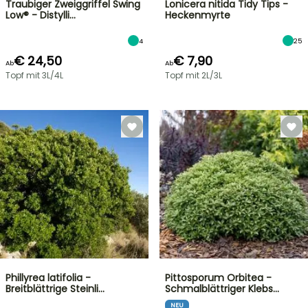
Traubiger Zweiggriffel Swing
Lonicera nitida Tidy Tips -
Low® - Distylli…
Heckenmyrte
4
25
€ 24,50
€ 7,90
Ab
Ab
Topf mit 3L/4L
Topf mit 2L/3L
Phillyrea latifolia -
Pittosporum Orbitea -
Breitblättrige Steinli…
Schmalblättriger Klebs…
NEU