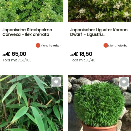
Japanische Stechpalme
Japanischer Liguster Korean
Convexa - Ilex crenata
Dwarf - Ligustru…
Nicht lieferbar
Nicht lieferbar
€ 65,00
€ 18,50
Ab
Ab
Topf mit 7,5L/10L
Topf mit 3L/4L