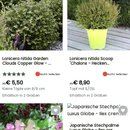
Lonicera nitida Garden
Lonicera nitida Scoop
Clouds Copper Glow - …
'Chalons - Hecken…
Nicht lieferbar
Nicht lieferbar
€ 5,50
€ 8,90
Ab
Ab
Kleine Töpfe von 8/9 cm
Topf mit 1L/1,5L
Erhältlich in 2 Größen
Erhältlich in 2 Größen
Japanische Stechpalme