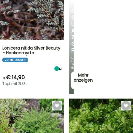
STRÄUCHER
ENTDECKEN
SIE
UNSERE
AUSWAHL
ZU
GÜNSTIGEN
Lonicera nitida Silver Beauty
PREISEN
- Heckenmyrte
Und
ZU ENTDECKEN
sparen
Sie
dabei!
12
Mehr
€ 14,90
Ab
anzeigen
Topf mit 2L/3L
→