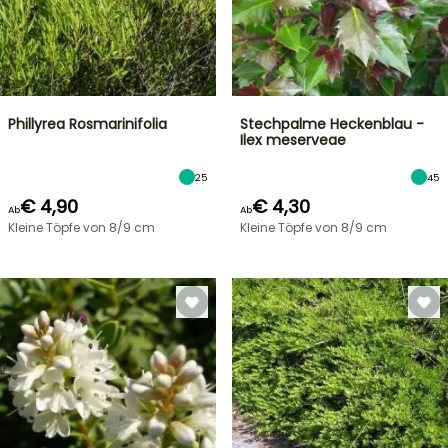
Phillyrea Rosmarinifolia
Stechpalme Heckenblau -
Ilex meserveae
25
45
€ 4,90
€ 4,30
Ab
Ab
Kleine Töpfe von 8/9 cm
Kleine Töpfe von 8/9 cm