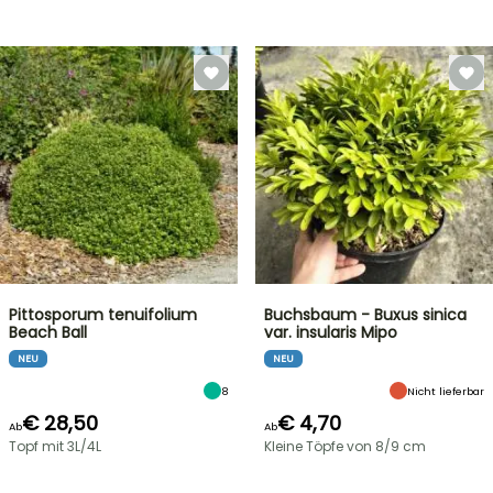
Pittosporum tenuifolium
Buchsbaum - Buxus sinica
Beach Ball
var. insularis Mipo
NEU
NEU
8
Nicht lieferbar
€ 28,50
€ 4,70
Ab
Ab
Topf mit 3L/4L
Kleine Töpfe von 8/9 cm