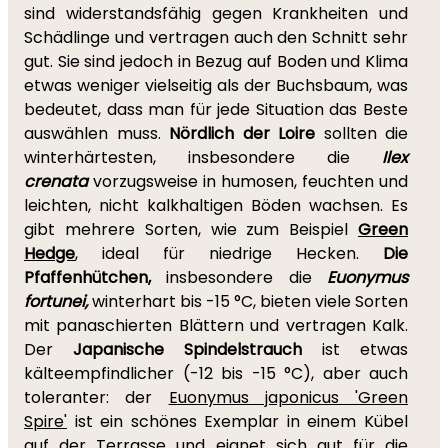
sind widerstandsfähig gegen Krankheiten und
Schädlinge und vertragen auch den Schnitt sehr
gut. Sie sind jedoch in Bezug auf Boden und Klima
etwas weniger vielseitig als der Buchsbaum, was
bedeutet, dass man für jede Situation das Beste
auswählen muss.
Nördlich der Loire
sollten die
winterhärtesten, insbesondere die
Ilex
crenata
vorzugsweise in humosen, feuchten und
leichten, nicht kalkhaltigen Böden wachsen. Es
gibt mehrere Sorten, wie zum Beispiel
Green
Hedge
, ideal für niedrige Hecken.
Die
Pfaffenhütchen,
insbesondere die
Euonymus
fortunei,
winterhart bis -15 °C, bieten viele Sorten
mit panaschierten Blättern und vertragen Kalk.
Der
Japanische Spindelstrauch
ist etwas
kälteempfindlicher (-12 bis -15 °C), aber auch
toleranter: der
Euonymus japonicus 'Green
Spire'
ist ein schönes Exemplar in einem Kübel
auf der Terrasse und eignet sich gut für die