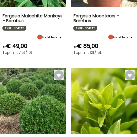
Fargesia Malachite Monkeys
Fargesia Moontears -
- Bambus
Bambus
EXKLUSIVITÄT
EXKLUSIVITÄT
Nicht lieferbar
Nicht lieferbar
€ 49,00
€ 85,00
Ab
Ab
Topf mit 7,5L/10L
Topf mit 12L/15L