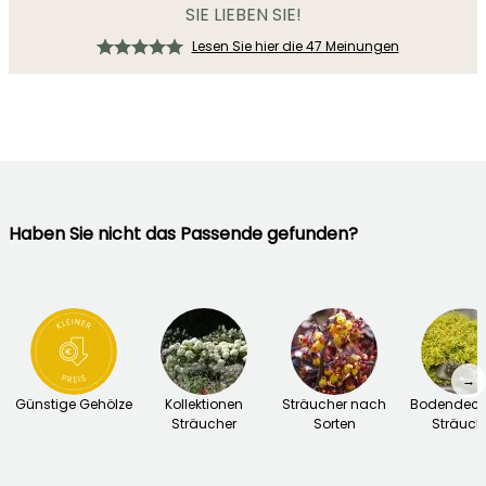
SIE LIEBEN SIE!
Lesen Sie hier die 47 Meinungen
Haben Sie nicht das Passende gefunden?
→
Günstige Gehölze
Kollektionen
Sträucher nach
Bodendeck
Sträucher
Sorten
Sträuch