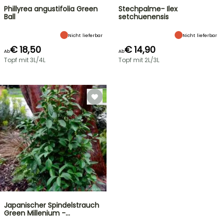
Phillyrea angustifolia Green
Stechpalme- Ilex
Ball
setchuenensis
Nicht lieferbar
Nicht lieferbar
€ 18,50
€ 14,90
Ab
Ab
Topf mit 3L/4L
Topf mit 2L/3L
Japanischer Spindelstrauch
Green Millenium -…