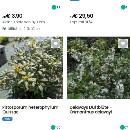
88
6
€ 3,90
€ 29,50
Ab
Ab
Kleine Töpfe von 8/9 cm
Topf mit 3L/4L
Erhältlich in 2 Größen
Pittosporum heterophyllum
Delavays Duftblüte -
Quissac
Osmanthus delavayi
NEU
100
77