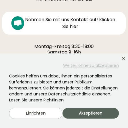
Nehmen Sie mit uns Kontakt auf! Klicken
Sie hier
Montag-Freitag 8:30-19:00
Samstag 9-16h
Ferme de la Cœuillerie
Weiter, ohne zu akzeptieren
1012 rue Roger Lecerf
Cookies helfen uns dabei, Ihnen ein personalisiertes
59840 Premesques
Surferlebnis zu bieten und unser Publikum
Frankreich
kennenzulernen. Sie können jederzeit die Einstellungen
ändern und unsere Datenschutzrichtlinie einsehen.
Kontaktieren Sie uns →
Lesen Sie unsere Richtlinien
MEHR ALS 3700 ZERTIFIZIERTE BEWERTUNGEN:
Einrichten
Akzeptieren
IHRE ERFAHRUNG IST UNS WICHTIG
.