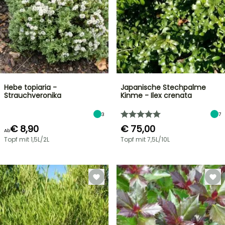
Hebe topiaria -
Japanische Stechpalme
Strauchveronika
Kinme - Ilex crenata
3
7
€ 8,90
€ 75,00
Ab
Topf mit 1,5L/2L
Topf mit 7,5L/10L