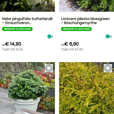
Hebe pinguifolia Sutherlandii
Lonicera pileata Mossgreen
- Strauchveron…
- Böschungsmyrthe
BEWÄHRT & WÜCHSIG
BEWÄHRT & WÜCHSIG
3
12
€ 14,90
€ 6,90
Ab
Ab
Topf mit 2L/3L
Topf mit 1L/1,5L