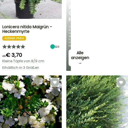
FRÜHLINGSZWIEBELN
IRIS
GERMANICA
NEUHEITEN
Lonicera nitida Maigrün -
Über
60
Heckenmyrte
neue
Sorten
KLEINER PREIS
für
Ihren
Garten!
120
Alle
€ 3,70
Ab
anzeigen
Kleine Töpfe von 8/9 cm
→
Erhältlich in 3 Größen