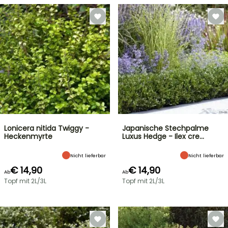
Lonicera nitida Twiggy -
Japanische Stechpalme
Heckenmyrte
Luxus Hedge - Ilex cre…
Nicht lieferbar
Nicht lieferbar
€ 14,90
€ 14,90
Ab
Ab
Topf mit 2L/3L
Topf mit 2L/3L