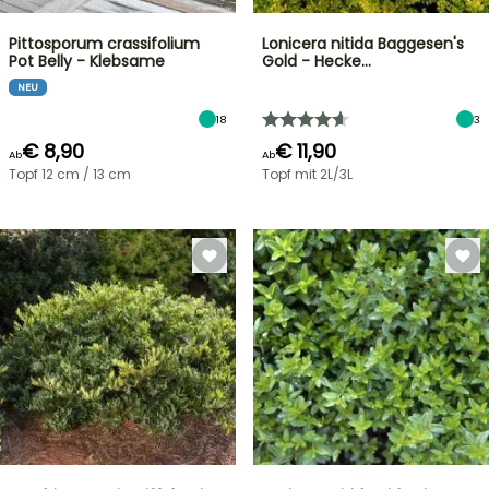
Pittosporum crassifolium
Lonicera nitida Baggesen's
Pot Belly - Klebsame
Gold - Hecke…
NEU
18
3
€ 8,90
€ 11,90
Ab
Ab
Topf 12 cm / 13 cm
Topf mit 2L/3L