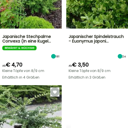
Japanische Stechpalme
Japanischer Spindelstrauch
Convexa (In eine Kugel…
- Euonymus japoni…
BEWÄHRT & WÜCHSIG
181
24
€ 4,70
€ 3,50
Ab
Ab
Kleine Töpfe von 8/9 cm
Kleine Töpfe von 8/9 cm
Erhältlich in 4 Größen
Erhältlich in 3 Größen