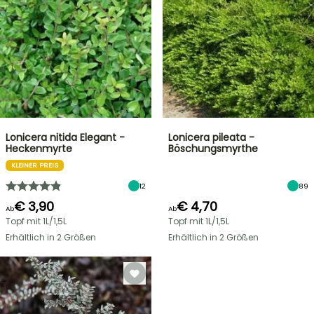
Lonicera nitida Elegant -
Lonicera pileata -
Heckenmyrte
Böschungsmyrthe
KLEINER PREIS
12
89
€ 3,90
€ 4,70
Ab
Ab
Topf mit 1L/1,5L
Topf mit 1L/1,5L
Erhältlich in 2 Größen
Erhältlich in 2 Größen