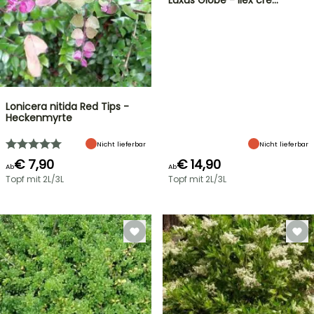
Luxus Globe - Ilex cre…
Lonicera nitida Red Tips -
Heckenmyrte
Nicht lieferbar
Nicht lieferbar
€ 7,90
€ 14,90
Ab
Ab
Topf mit 2L/3L
Topf mit 2L/3L