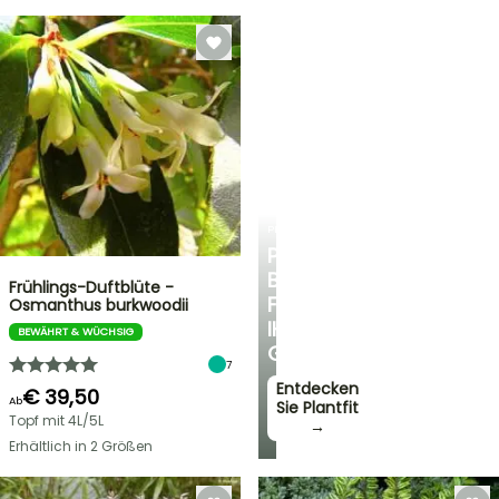
PLANTFIT
PERSÖNLICHE
BERATUNG
Frühlings-Duftblüte -
FÜR
Osmanthus burkwoodii
IHREN
BEWÄHRT & WÜCHSIG
GARTEN
7
Entdecken
€ 39,50
Ab
Sie Plantfit
Topf mit 4L/5L
→
Erhältlich in 2 Größen