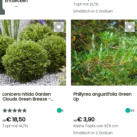
zugreifen!
Entdecken
Topf mit 2L/3L
→
→
Erhältlich in 2 Größen
Lonicera nitida Garden
Phillyrea angustifolia Green
Clouds Green Breeze -…
Up
3
90
€ 18,50
€ 3,90
Ab
Ab
Topf mit 4L/5L
Kleine Töpfe von 8/9 cm
Erhältlich in 2 Größen