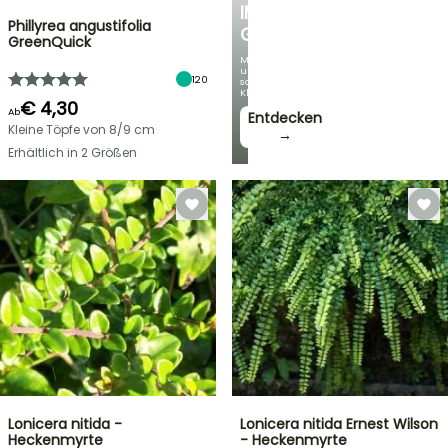
IM
Phillyrea angustifolia
GARTEN
GreenQuick
Mit
unseren
120
schönsten
Kletterpflanzen!
€ 4,30
Ab
Entdecken
Kleine Töpfe von 8/9 cm
→
Erhältlich in 2 Größen
Lonicera nitida -
Lonicera nitida Ernest Wilson
Heckenmyrte
- Heckenmyrte