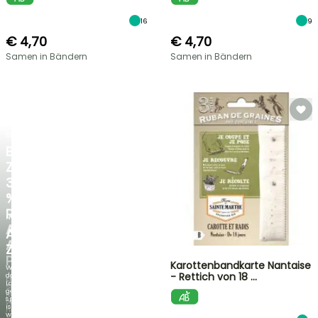
16
9
€ 4,70
€ 4,70
Samen in Bändern
Samen in Bändern
BLITZANGEBOT
BIS
ZU
30
%
RABATT
NEU
AUF
AGAPANTHUS
AUSGEWÄHLTE
ZAMBEZI
PFLANZEN!
Karottenbandkarte Nantaise
Wenn
- Rettich von 18 …
das
Entdecken
Laub
Sie
genauso
jede
spektakulär
Woche
ist
neue
wie
Angebote