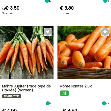
18
9
€ 3,50
€ 3,80
Ab
Samen
Samen
Möhre Jupiter (race type de
Möhre Nantes 2 Bio
Flakkée) (Samen)
EXKLUSIVITÄT
6
42
€ 4,50
€ 4,50