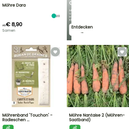
GARTEN
Möhre Dara
Mit
unseren
20
schönsten
Kletterpflanzen!
€ 8,90
Ab
Entdecken
Samen
→
Möhrenband 'Touchon' -
Möhre Nantaise 2 (Möhren-
Radieschen …
Saatband)