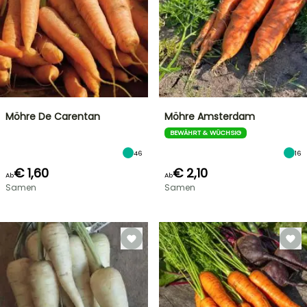
Möhre De Carentan
Möhre Amsterdam
BEWÄHRT & WÜCHSIG
46
16
€ 1,60
€ 2,10
Ab
Ab
Samen
Samen