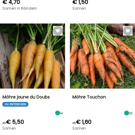
€ 4,70
€ 1,50
Samen in Bändern
Samen
Möhre jaune du Doubs
Möhre Touchon
ZU ENTDECKEN
14
22
€ 5,50
€ 1,60
Ab
Ab
Samen
Samen