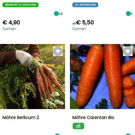
BEWÄHRT & WÜCHSIG
ZU ENTDECKEN
29
2
€ 4,90
€ 5,50
Ab
Samen
Samen
Möhre Berlicum 2
Möhre Carentan Bio