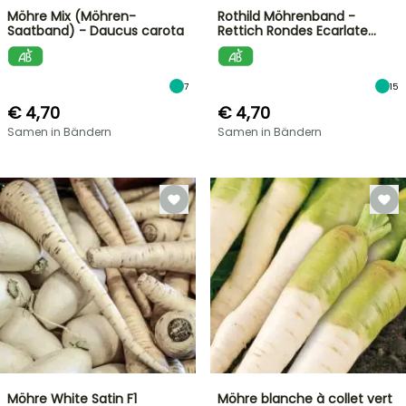
Möhre Mix (Möhren-
Rothild Möhrenband -
Saatband) - Daucus carota
Rettich Rondes Ecarlate…
7
15
€ 4,70
€ 4,70
Samen in Bändern
Samen in Bändern
Möhre White Satin F1
Möhre blanche à collet vert