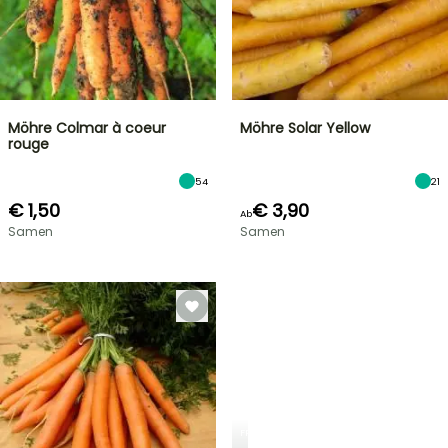
Möhre Colmar à coeur
Möhre Solar Yellow
rouge
54
21
€ 1,50
€ 3,90
Ab
Samen
Samen
FRÜHLINGSZWIEBELN