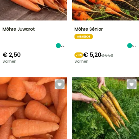
Möhre Juwarot
Möhre Sénior
ANGEBOT
22
99
€ 2,50
€ 5,20
€ 6,50
20%
Samen
Samen