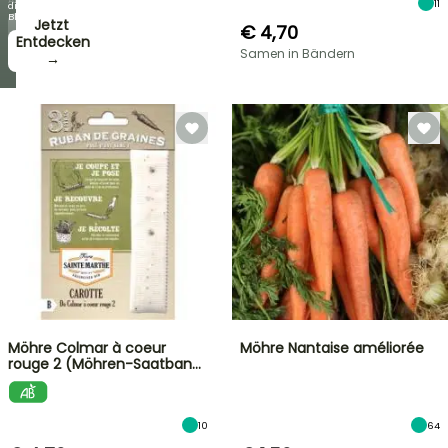
11
die
Blüten!
Jetzt
€ 4,70
zugreifen!
Entdecken
Samen in Bändern
→
→
Möhre Colmar à coeur
Möhre Nantaise améliorée
rouge 2 (Möhren-Saatban…
10
64