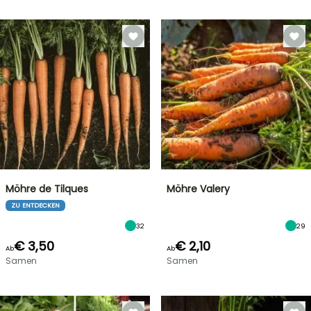
Möhre de Tilques
Möhre Valery
ZU ENTDECKEN
32
29
€ 3,50
€ 2,10
Ab
Ab
Samen
Samen