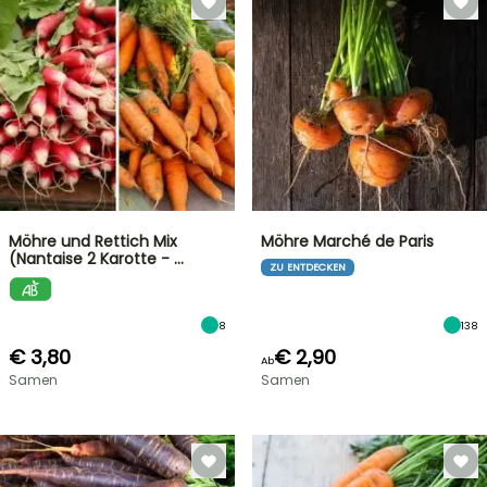
Möhre und Rettich Mix
Möhre Marché de Paris
(Nantaise 2 Karotte - …
ZU ENTDECKEN
8
138
€ 3,80
€ 2,90
Ab
Samen
Samen