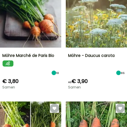
Möhre Marché de Paris Bio
Möhre - Daucus carota
18
86
€ 3,80
€ 3,90
Ab
Samen
Samen