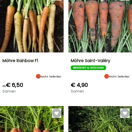
Möhre Rainbow F1
Möhre Saint-Valéry
BEWÄHRT & WÜCHSIG
Nicht lieferbar
Nicht lieferbar
€ 6,50
€ 4,90
Ab
Samen
Samen