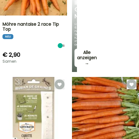
IRIS
GERMANICA
NEUHEITEN
Möhre nantaise 2 race Tip
Über
60
Top
neue
Sorten
NEU
für
Ihren
Garten!
11
Alle
€ 2,90
anzeigen
Samen
→