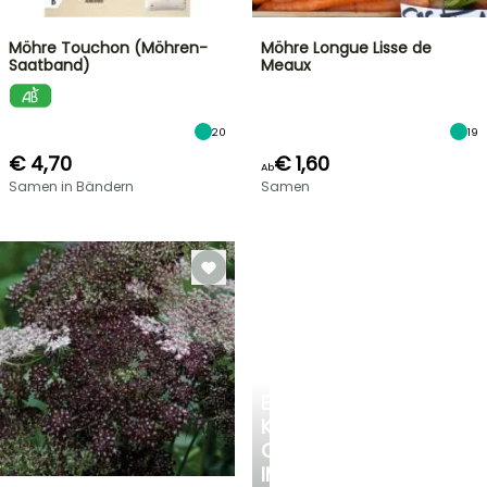
Möhre Touchon (Möhren-
Möhre Longue Lisse de
Saatband)
Meaux
20
19
€ 4,70
€ 1,60
Ab
Samen in Bändern
Samen
EINE
KÜHLE
OASE
IM