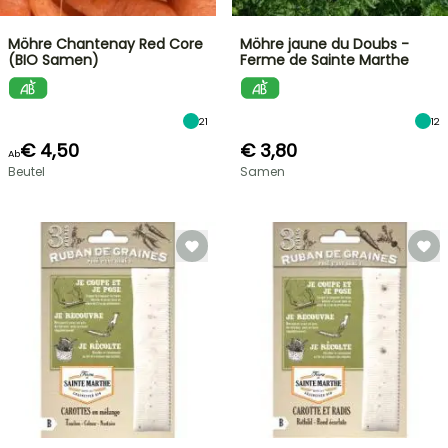
Möhre Chantenay Red Core
Möhre jaune du Doubs -
(BIO Samen)
Ferme de Sainte Marthe
21
12
€ 4,50
€ 3,80
Ab
Beutel
Samen