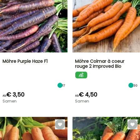
Möhre Purple Haze F1
Möhre Colmar à coeur
rouge 2 improved Bio
17
30
€ 3,50
€ 4,50
Ab
Ab
Samen
Samen