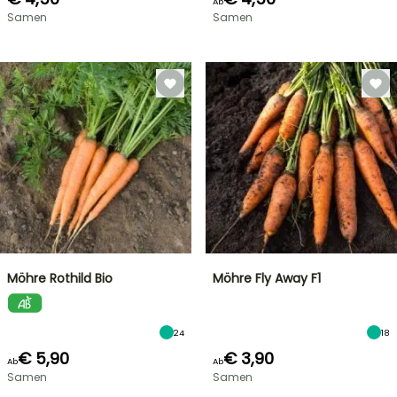
Ab
Samen
Samen
Möhre Rothild Bio
Möhre Fly Away F1
24
18
€ 5,90
€ 3,90
Ab
Ab
Samen
Samen