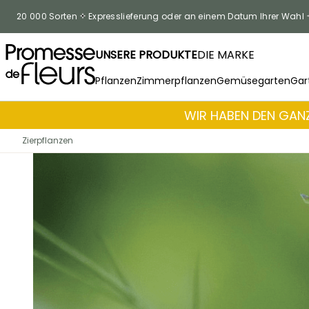
Skip to Content
20 000 Sorten
Expresslieferung oder an einem Datum Ihrer Wahl
UNSERE PRODUKTE
DIE MARKE
Pflanzen
Zimmerpflanzen
Gemüsegarten
Gar
WIR HABEN DEN GANZ
Zierpflanzen