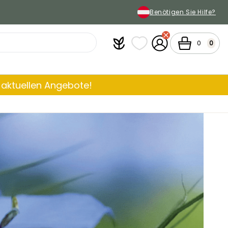
Benötigen Sie Hilfe?
Plantfit
Meine Favoritenlisten
Mein Konto
Warenkorb
0
0
aktuellen Angebote!