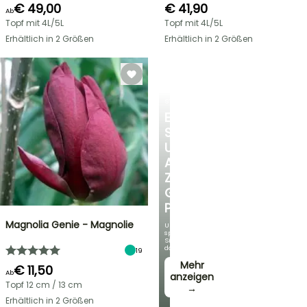
€ 49,00
€ 41,90
Ab
Topf mit 4L/5L
Topf mit 4L/5L
Erhältlich in 2 Größen
Erhältlich in 2 Größen
STRÄUCHER
ENTDECKEN
SIE
UNSERE
AUSWAHL
ZU
GÜNSTIGEN
PREISEN
Magnolia Genie - Magnolie
Und
sparen
Sie
dabei!
19
Mehr
€ 11,50
Ab
anzeigen
Topf 12 cm / 13 cm
→
Erhältlich in 2 Größen