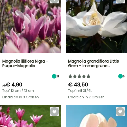
Magnolia liliflora Nigra -
Magnolia grandiflora Little
Purpur-Magnolie
Gem - Immergrüne…
21
9
€ 4,90
€ 43,50
Ab
Topf 12 cm / 13 cm
Topf mit 3L/4L
Erhältlich in 3 Größen
Erhältlich in 2 Größen