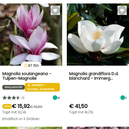
9
T
15
h
Magnolia soulangeana -
Magnolia grandiflora D.d.
Tulpen-Magnolie
blanchard - Immerg…
ANGEBOT -
EXKLUSIVITÄT
SCHNELL ZUGREIFEN
41
2
€ 15,92
€ 41,50
€ 19,90
-
20
%
Topf mit 3L/4L
Topf mit 4L/5L
Erhältlich in 3 Größen