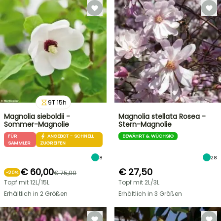
9
T
15
h
Magnolia sieboldii -
Magnolia stellata Rosea -
Sommer-Magnolie
Stern-Magnolie
FÜR
ANGEBOT - SCHNELL
BEWÄHRT & WÜCHSIG
SAMMLER
ZUGREIFEN
8
28
€ 60,00
€ 27,50
€ 75,00
-
20
%
Topf mit 12L/15L
Topf mit 2L/3L
Erhältlich in 2 Größen
Erhältlich in 3 Größen