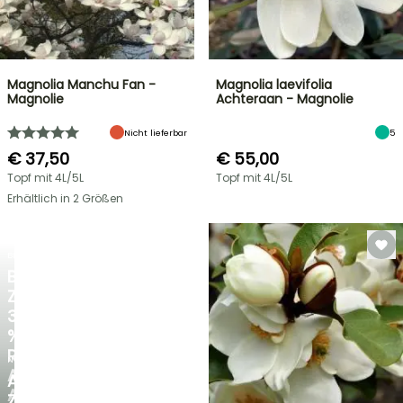
Magnolia Manchu Fan -
Magnolia laevifolia
Magnolie
Achteraan - Magnolie
Nicht lieferbar
5
€ 37,50
€ 55,00
Topf mit 4L/5L
Topf mit 4L/5L
Erhältlich in 2 Größen
BLITZANGEBOT
BIS
ZU
30
%
RABATT
NEU
AUF
AGAPANTHUS
AUSGEWÄHLTE
ZAMBEZI