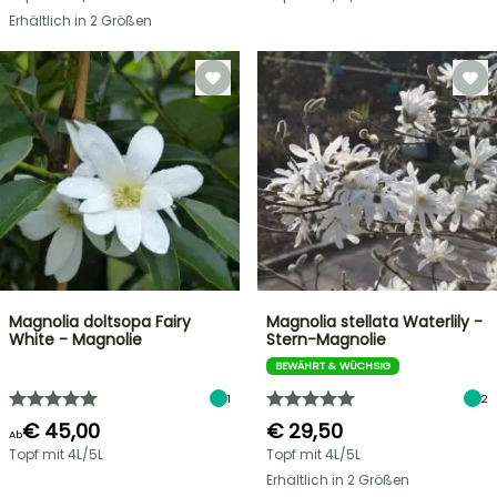
Erhältlich in 2 Größen
Magnolia doltsopa Fairy
Magnolia stellata Waterlily -
White - Magnolie
Stern-Magnolie
BEWÄHRT & WÜCHSIG
1
2
€ 45,00
€ 29,50
Ab
Topf mit 4L/5L
Topf mit 4L/5L
Erhältlich in 2 Größen