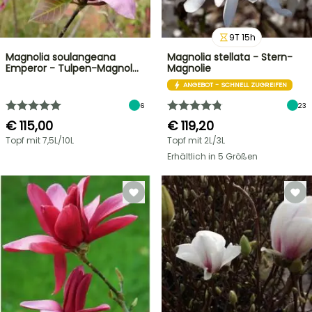
9
T
15
h
Magnolia soulangeana
Magnolia stellata - Stern-
Emperor - Tulpen-Magnol…
Magnolie
ANGEBOT - SCHNELL ZUGREIFEN
6
23
€ 115,00
€ 119,20
Topf mit 7,5L/10L
Topf mit 2L/3L
Erhältlich in 5 Größen