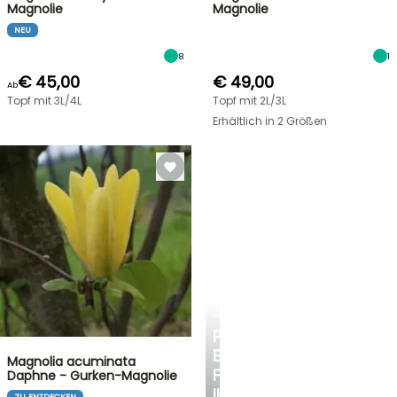
Magnolie
Magnolie
NEU
8
1
€ 45,00
€ 49,00
Ab
Topf mit 3L/4L
Topf mit 2L/3L
Erhältlich in 2 Größen
PLANTFIT
PERSÖNLICHE
BERATUNG
Magnolia acuminata
FÜR
Daphne - Gurken-Magnolie
IHREN
ZU ENTDECKEN