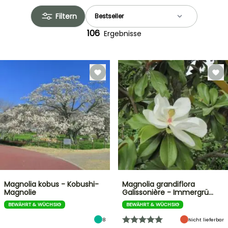
Filtern
106
Ergebnisse
Magnolia kobus - Kobushi-
Magnolia grandiflora
Magnolie
Galissonière - Immergrü…
BEWÄHRT & WÜCHSIG
BEWÄHRT & WÜCHSIG
8
Nicht lieferbar