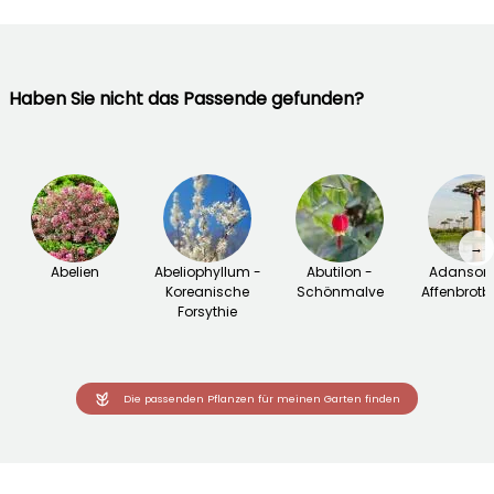
Haben Sie nicht das Passende gefunden?
→
Abelien
Abeliophyllum -
Abutilon -
Adansoni
Koreanische
Schönmalve
Affenbrot
Forsythie
Die passenden Pflanzen für meinen Garten finden