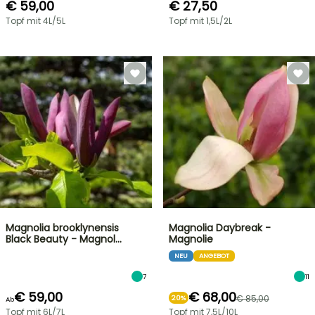
€ 59,00
€ 27,50
Topf mit 4L/5L
Topf mit 1,5L/2L
Magnolia brooklynensis
Magnolia Daybreak -
Black Beauty - Magnol…
Magnolie
NEU
ANGEBOT
7
11
€ 59,00
€ 68,00
€ 85,00
20%
Ab
Topf mit 6L/7L
Topf mit 7,5L/10L