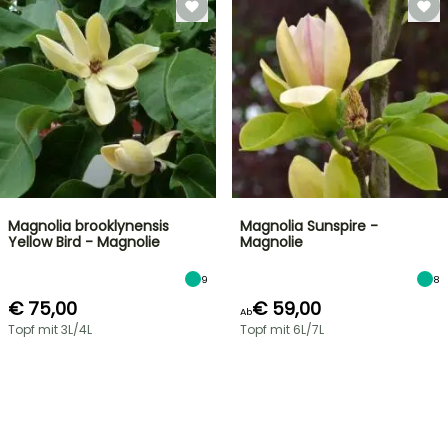
Magnolia brooklynensis
Magnolia Sunspire -
Yellow Bird - Magnolie
Magnolie
9
8
€ 75,00
€ 59,00
Ab
Topf mit 3L/4L
Topf mit 6L/7L