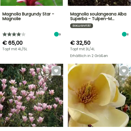
Magnolia Burgundy Star -
Magnolia soulangeana Alba
Magnolie
Superba - Tulpen-M…
EXKLUSIVITÄT
9
8
€ 65,00
€ 32,50
Topf mit 4L/5L
Topf mit 3L/4L
Erhältlich in 2 Größen