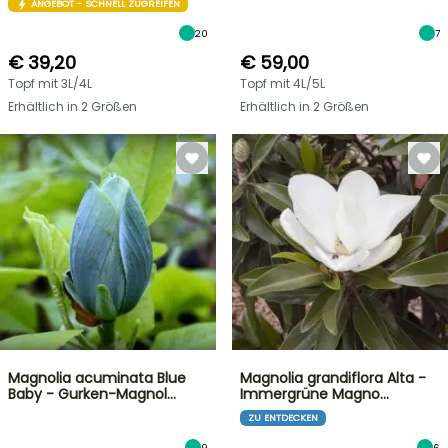
ANGEBOT - SCHNELL ZUGREIFEN
20
7
€ 39,20
€ 59,00
Topf mit 3L/4L
Topf mit 4L/5L
Erhältlich in 2 Größen
Erhältlich in 2 Größen
Magnolia acuminata Blue
Magnolia grandiflora Alta -
Baby - Gurken-Magnol…
Immergrüne Magno…
ZU ENTDECKEN
9
6