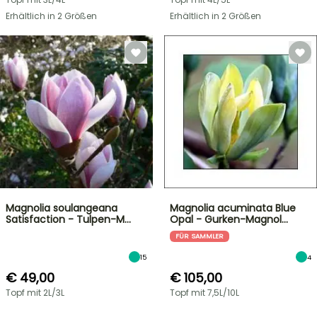
Erhältlich in 2 Größen
Erhältlich in 2 Größen
Magnolia soulangeana
Magnolia acuminata Blue
Satisfaction - Tulpen-M…
Opal - Gurken-Magnol…
FÜR SAMMLER
15
4
€ 49,00
€ 105,00
Topf mit 2L/3L
Topf mit 7,5L/10L