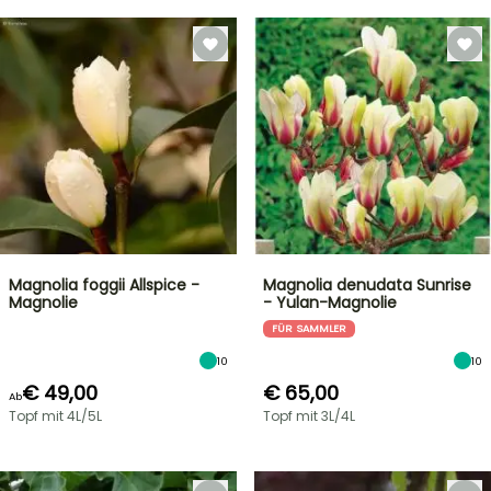
Magnolia foggii Allspice -
Magnolia denudata Sunrise
Magnolie
- Yulan-Magnolie
FÜR SAMMLER
10
10
€ 49,00
€ 65,00
Ab
Topf mit 4L/5L
Topf mit 3L/4L