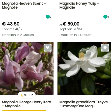
Magnolia Heaven Scent -
Magnolia Honey Tulip -
Magnolie
Magnolie
6
5
€ 43,50
€ 89,00
Ab
Topf mit 4L/5L
Topf mit 12L/15L
Erhältlich in 2 Größen
Erhältlich in 2 Größen
9
T
15
h
Magnolia George Henry Kern
Magnolia grandiflora Treyve
- Magnolie
- Immergrüne Mag…