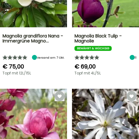
Magnolia grandiflora Nana -
Magnolia Black Tulip -
Immergrüne Magno…
Magnolie
BEWÄHRT & WÜCHSIG
Versand am 7 Okt.
11
€ 75,00
€ 69,00
Topf mit 12L/15L
Topf mit 4L/5L