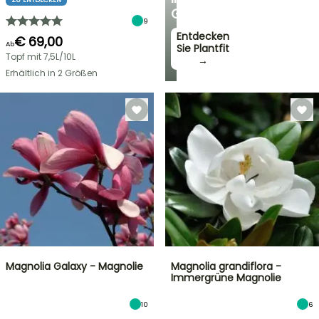
GARTEN
9
Entdecken
€ 69,00
Ab
Sie Plantfit
Topf mit 7,5L/10L
→
Erhältlich in 2 Größen
Magnolia Galaxy - Magnolie
Magnolia grandiflora -
Immergrüne Magnolie
10
6