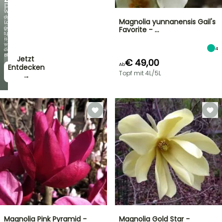
PFLANZEN!
Wenn
das
Entdecken
Magnolia yunnanensis Gail's
Laub
Sie
genauso
Favorite - …
jede
spektakulär
Woche
ist
neue
wie
Angebote
4
die
Blüten!
Jetzt
€ 49,00
Ab
zugreifen!
Entdecken
Topf mit 4L/5L
→
→
Magnolia Pink Pyramid -
Magnolia Gold Star -