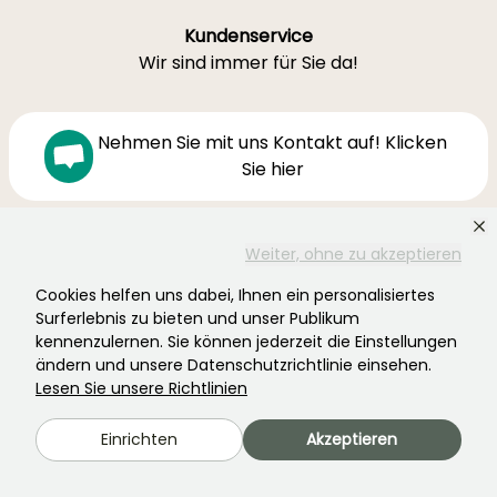
Kundenservice
Wir sind immer für Sie da!
Nehmen Sie mit uns Kontakt auf! Klicken
Sie hier
Montag-Freitag 8:30-19:00
Weiter, ohne zu akzeptieren
Samstag 9-16h
Cookies helfen uns dabei, Ihnen ein personalisiertes
Ferme de la Cœuillerie
Surferlebnis zu bieten und unser Publikum
1012 rue Roger Lecerf
kennenzulernen. Sie können jederzeit die Einstellungen
59840 Premesques
ändern und unsere Datenschutzrichtlinie einsehen.
Lesen Sie unsere Richtlinien
Frankreich
Einrichten
Akzeptieren
Kontaktieren Sie uns →
MEHR ALS 3700 ZERTIFIZIERTE BEWERTUNGEN: