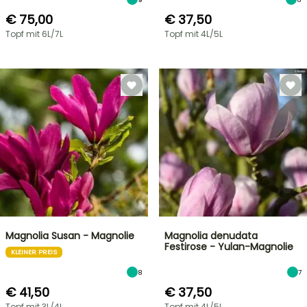
€ 75,00
€ 37,50
Topf mit 6L/7L
Topf mit 4L/5L
Magnolia Susan - Magnolie
Magnolia denudata
Festirose - Yulan-Magnolie
KLEINER PREIS
8
7
€ 41,50
€ 37,50
Topf mit 3L/4L
Topf mit 4L/5L