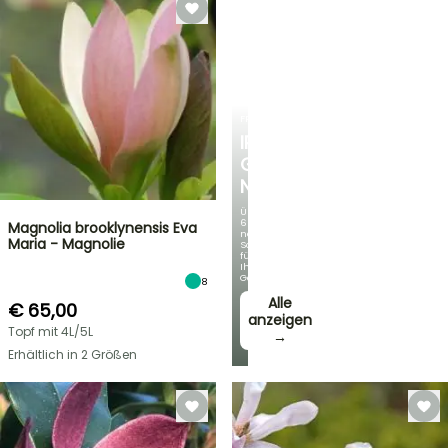
FRÜHLINGSZWIEBELN
IRIS
GERMANICA
NEUHEITEN
Über
60
Magnolia brooklynensis Eva
neue
Maria - Magnolie
Sorten
für
Ihren
Garten!
8
Alle
€ 65,00
anzeigen
Topf mit 4L/5L
→
Erhältlich in 2 Größen