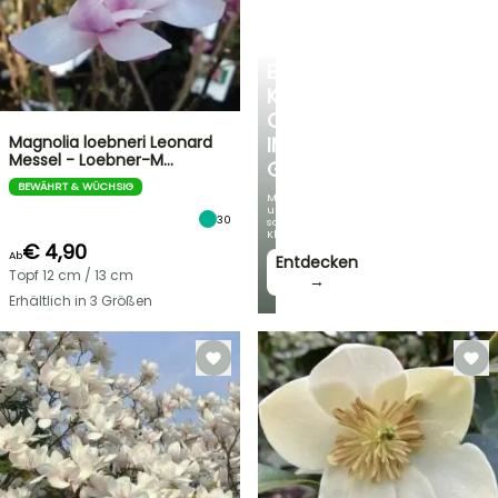
EINE
KÜHLE
OASE
Magnolia loebneri Leonard
IM
Messel - Loebner-M…
GARTEN
BEWÄHRT & WÜCHSIG
Mit
unseren
30
schönsten
Kletterpflanzen!
€ 4,90
Ab
Entdecken
Topf 12 cm / 13 cm
→
Erhältlich in 3 Größen