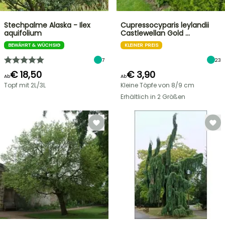
Stechpalme Alaska - Ilex
Cupressocyparis leylandii
aquifolium
Castlewellan Gold …
BEWÄHRT & WÜCHSIG
KLEINER PREIS
7
23
€ 18,50
€ 3,90
Ab
Ab
Topf mit 2L/3L
Kleine Töpfe von 8/9 cm
Erhältlich in 2 Größen