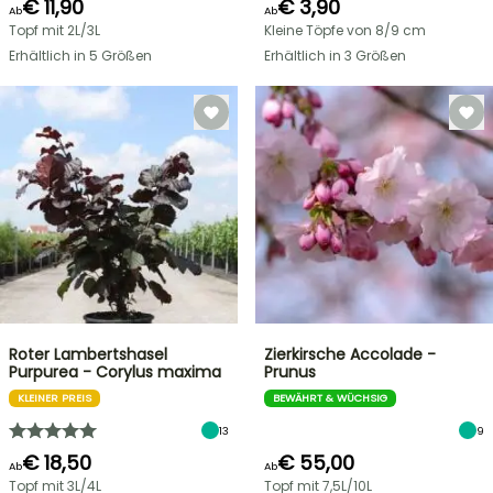
€ 11,90
€ 3,90
Ab
Ab
Topf mit 2L/3L
Kleine Töpfe von 8/9 cm
Erhältlich in 5 Größen
Erhältlich in 3 Größen
Roter Lambertshasel
Zierkirsche Accolade -
Purpurea - Corylus maxima
Prunus
KLEINER PREIS
BEWÄHRT & WÜCHSIG
13
9
€ 18,50
€ 55,00
Ab
Ab
Topf mit 3L/4L
Topf mit 7,5L/10L