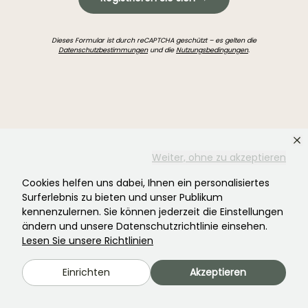
Dieses Formular ist durch reCAPTCHA geschützt – es gelten die
Datenschutzbestimmungen
und die
Nutzungsbedingungen
.
Haben Sie nicht gefunden, was Sie gesucht
Weiter, ohne zu akzeptieren
haben?
Cookies helfen uns dabei, Ihnen ein personalisiertes
Surferlebnis zu bieten und unser Publikum
kennenzulernen. Sie können jederzeit die Einstellungen
ändern und unsere Datenschutzrichtlinie einsehen.
Lesen Sie unsere Richtlinien
Einrichten
Akzeptieren