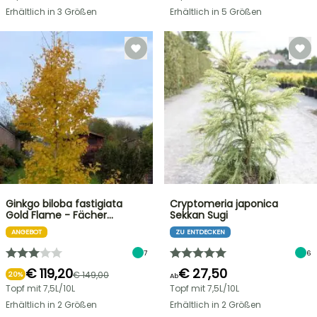
Erhältlich in 3 Größen
Erhältlich in 5 Größen
Ginkgo biloba fastigiata
Cryptomeria japonica
Gold Flame - Fächer…
Sekkan Sugi
ANGEBOT
ZU ENTDECKEN
7
6
€ 119,20
€ 27,50
€ 149,00
20%
Ab
Topf mit 7,5L/10L
Topf mit 7,5L/10L
Erhältlich in 2 Größen
Erhältlich in 2 Größen