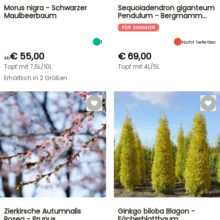
Morus nigra - Schwarzer
Sequoiadendron giganteum
Maulbeerbaum
Pendulum - Bergmamm…
FÜR SAMMLER
1
Nicht lieferbar
€ 55,00
€ 69,00
Ab
Topf mit 7,5L/10L
Topf mit 4L/5L
Erhältlich in 2 Größen
Zierkirsche Autumnalis
Ginkgo biloba Blagon -
Rosea - Prunus
Fächerblattbaum