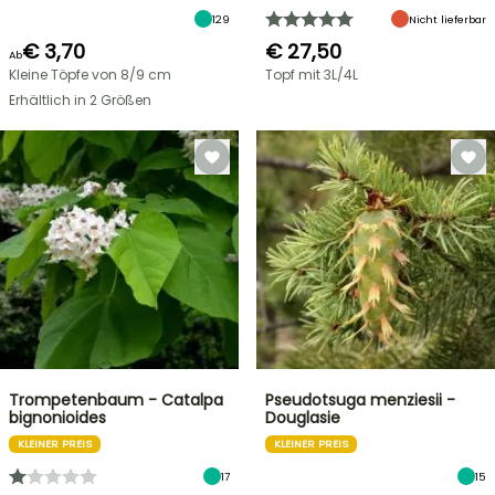
129
Nicht lieferbar
€ 3,70
€ 27,50
Ab
Kleine Töpfe von 8/9 cm
Topf mit 3L/4L
Erhältlich in 2 Größen
Trompetenbaum - Catalpa
Pseudotsuga menziesii -
bignonioides
Douglasie
KLEINER PREIS
KLEINER PREIS
17
15