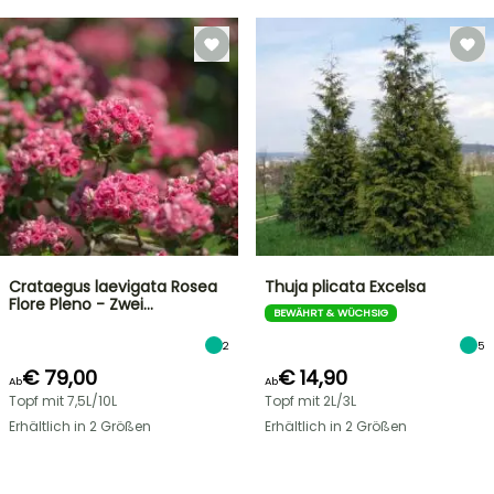
Crataegus laevigata Rosea
Thuja plicata Excelsa
Flore Pleno - Zwei…
BEWÄHRT & WÜCHSIG
2
5
€ 79,00
€ 14,90
Ab
Ab
Topf mit 7,5L/10L
Topf mit 2L/3L
Erhältlich in 2 Größen
Erhältlich in 2 Größen