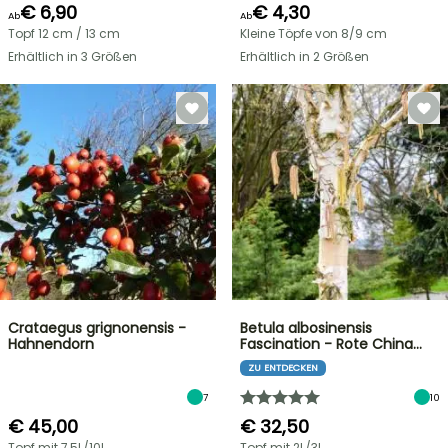
€ 6,90
€ 4,30
Ab
Ab
Topf 12 cm / 13 cm
Kleine Töpfe von 8/9 cm
Erhältlich in 3 Größen
Erhältlich in 2 Größen
Crataegus grignonensis -
Betula albosinensis
Hahnendorn
Fascination - Rote China…
ZU ENTDECKEN
7
10
€ 45,00
€ 32,50
Topf mit 7,5L/10L
Topf mit 2L/3L