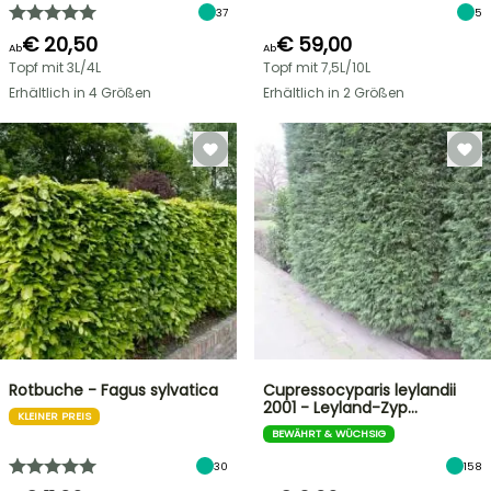
37
5
€ 20,50
€ 59,00
Ab
Ab
Topf mit 3L/4L
Topf mit 7,5L/10L
Erhältlich in 4 Größen
Erhältlich in 2 Größen
Rotbuche - Fagus sylvatica
Cupressocyparis leylandii
2001 - Leyland-Zyp…
KLEINER PREIS
BEWÄHRT & WÜCHSIG
30
158