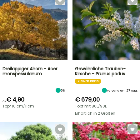
Dreilappiger Ahorn - Acer
Gewöhnliche Trauben-
monspessulanum
Kirsche - Prunus padus
KLEINER PREIS
56
Versand am 27 Aug.
€ 4,90
€ 679,00
Ab
Topf 10 cm/11cm
Topf mit 80L/90L
Erhältlich in 2 Größen