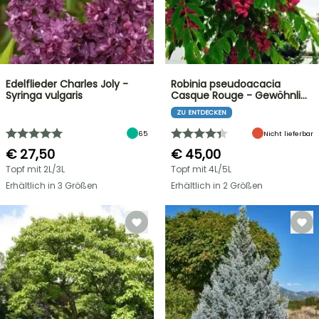
Edelflieder Charles Joly -
Robinia pseudoacacia
Syringa vulgaris
Casque Rouge - Gewöhnli…
ZU ENTDECKEN
65
Nicht lieferbar
€ 27,50
€ 45,00
Topf mit 2L/3L
Topf mit 4L/5L
Erhältlich in 3 Größen
Erhältlich in 2 Größen