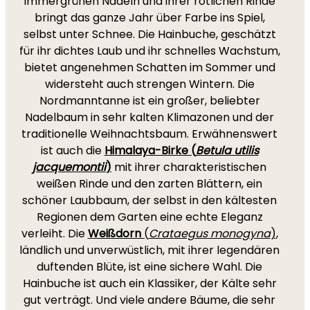
immergrünen Nadeln und ihrer rötlichen Rinde
bringt das ganze Jahr über Farbe ins Spiel,
selbst unter Schnee. Die Hainbuche, geschätzt
für ihr dichtes Laub und ihr schnelles Wachstum,
bietet angenehmen Schatten im Sommer und
widersteht auch strengen Wintern. Die
Nordmanntanne ist ein großer, beliebter
Nadelbaum in sehr kalten Klimazonen und der
traditionelle Weihnachtsbaum. Erwähnenswert
ist auch die
Himalaya-Birke (
Betula utilis
jacquemontii
)
mit ihrer charakteristischen
weißen Rinde und den zarten Blättern, ein
schöner Laubbaum, der selbst in den kältesten
Regionen dem Garten eine echte Eleganz
verleiht. Die
Weißdorn
(
Crataegus monogyna
)
,
ländlich und unverwüstlich, mit ihrer legendären
duftenden Blüte, ist eine sichere Wahl. Die
Hainbuche ist auch ein Klassiker, der Kälte sehr
gut verträgt. Und viele andere Bäume, die sehr