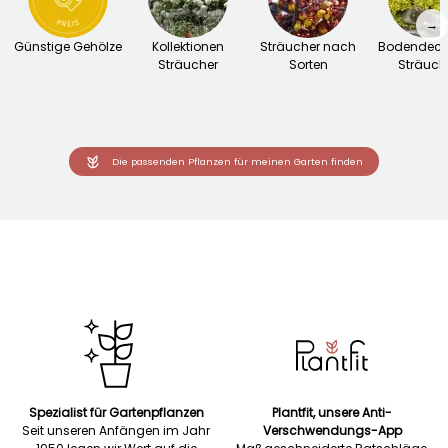
→
Günstige Gehölze
Kollektionen
Sträucher nach
Bodendeck
Sträucher
Sorten
Sträuch
Die passenden Pflanzen für meinen Garten finden
Spezialist für Gartenpflanzen
Plantfit, unsere Anti-
Seit unseren Anfängen im Jahr
Verschwendungs-App