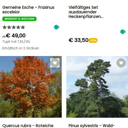
Gemeine Esche - Fraxinus
Vielfältiges Set
excelsior
ausdauernder
Heckenpflanzen…
BEWÄHRT & WÜCHSIG
1
1
€ 49,00
Ab
€ 33,50
-30%
Topf mit 7,5L/10L
Erhältlich in 2 Größen
Quercus rubra - Roteiche
Pinus sylvestris - Wald-