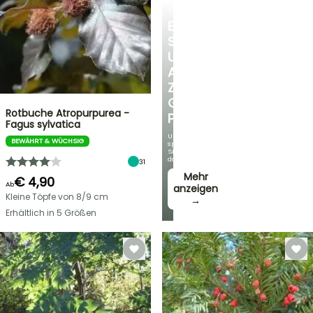
STRÄUCHER
ENTDECKEN
SIE
UNSERE
AUSWAHL
ZU
GÜNSTIGEN
Rotbuche Atropurpurea -
PREISEN
Fagus sylvatica
Und
BEWÄHRT & WÜCHSIG
sparen
Sie
dabei!
31
Mehr
€ 4,90
Ab
anzeigen
Kleine Töpfe von 8/9 cm
→
Erhältlich in 5 Größen