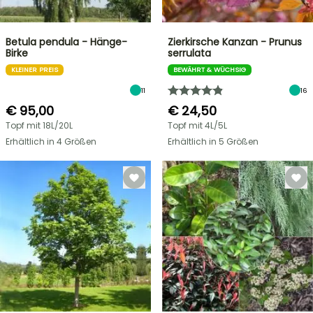
Betula pendula - Hänge-
Zierkirsche Kanzan - Prunus
Birke
serrulata
KLEINER PREIS
BEWÄHRT & WÜCHSIG
11
16
€ 95,00
€ 24,50
Topf mit 18L/20L
Topf mit 4L/5L
Erhältlich in 4 Größen
Erhältlich in 5 Größen