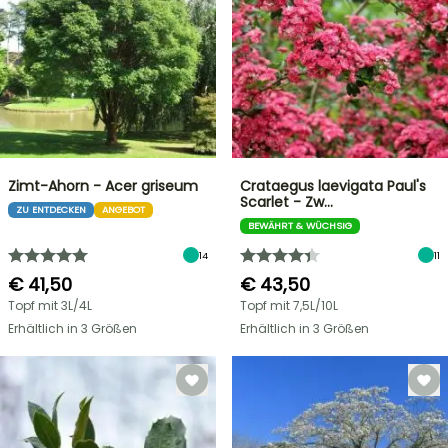
Zimt-Ahorn - Acer griseum
Crataegus laevigata Paul's
Scarlet - Zw…
ZU ENTDECKEN
ANGEBOT
BEWÄHRT & WÜCHSIG
14
11
€ 41,50
€ 43,50
Topf mit 3L/4L
Topf mit 7,5L/10L
Erhältlich in 3 Größen
Erhältlich in 3 Größen