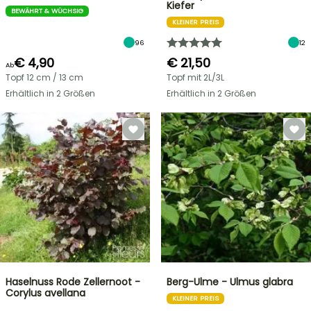
Kiefer
BEWÄHRT & WÜCHSIG
KLEINER PREIS
96
12
€ 4,90
€ 21,50
Ab
Topf 12 cm / 13 cm
Topf mit 2L/3L
Erhältlich in 2 Größen
Erhältlich in 2 Größen
Haselnuss Rode Zellernoot -
Berg-Ulme - Ulmus glabra
Corylus avellana
KLEINER PREIS