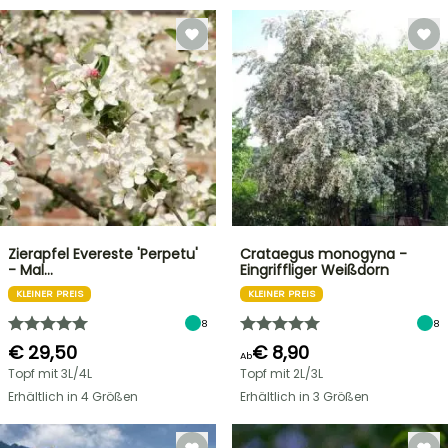
Zierapfel Evereste 'Perpetu'
Crataegus monogyna -
- Mal…
Eingriffliger Weißdorn
KLEINER PREIS
KLEINER PREIS
8
8
€ 29,50
€ 8,90
Ab
Topf mit 3L/4L
Topf mit 2L/3L
Erhältlich in 4 Größen
Erhältlich in 3 Größen