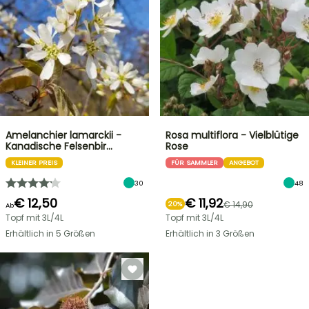
Amelanchier lamarckii -
Rosa multiflora - Vielblütige
Kanadische Felsenbir…
Rose
KLEINER PREIS
FÜR SAMMLER
ANGEBOT
30
48
€ 12,50
€ 11,92
€ 14,90
20%
Ab
Topf mit 3L/4L
Topf mit 3L/4L
Erhältlich in 5 Größen
Erhältlich in 3 Größen