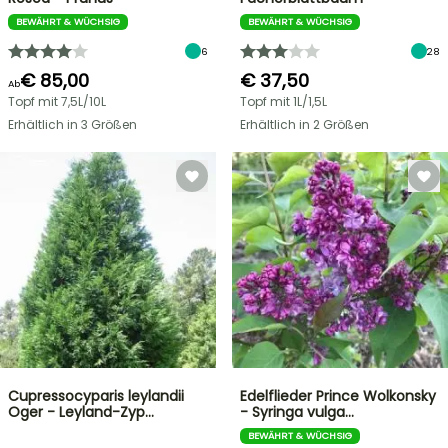
BEWÄHRT & WÜCHSIG
BEWÄHRT & WÜCHSIG
6
28
€ 85,00
€ 37,50
Ab
Topf mit 7,5L/10L
Topf mit 1L/1,5L
Erhältlich in 3 Größen
Erhältlich in 2 Größen
Cupressocyparis leylandii
Edelflieder Prince Wolkonsky
Oger - Leyland-Zyp…
- Syringa vulga…
BEWÄHRT & WÜCHSIG