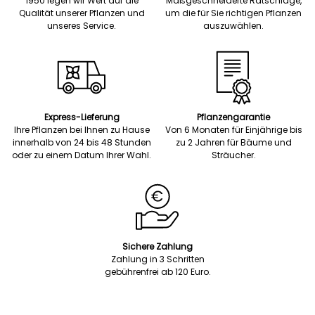
1950 legen wir Wert auf die
Maßgeschneiderte Ratschläge,
Qualität unserer Pflanzen und
um die für Sie richtigen Pflanzen
unseres Service.
auszuwählen.
Express-Lieferung
Pflanzengarantie
Ihre Pflanzen bei Ihnen zu Hause
Von 6 Monaten für Einjährige bis
innerhalb von 24 bis 48 Stunden
zu 2 Jahren für Bäume und
oder zu einem Datum Ihrer Wahl.
Sträucher.
Sichere Zahlung
Zahlung in 3 Schritten
gebührenfrei ab 120 Euro.