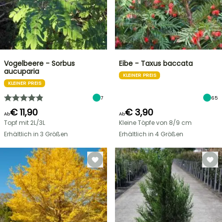
Vogelbeere - Sorbus
Eibe - Taxus baccata
aucuparia
KLEINER PREIS
KLEINER PREIS
7
65
€ 11,90
€ 3,90
Ab
Ab
Topf mit 2L/3L
Kleine Töpfe von 8/9 cm
Erhältlich in 3 Größen
Erhältlich in 4 Größen