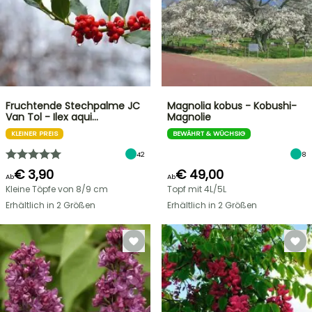
Fruchtende Stechpalme JC
Magnolia kobus - Kobushi-
Van Tol - Ilex aqui…
Magnolie
KLEINER PREIS
BEWÄHRT & WÜCHSIG
42
8
€ 3,90
€ 49,00
Ab
Ab
Kleine Töpfe von 8/9 cm
Topf mit 4L/5L
Erhältlich in 2 Größen
Erhältlich in 2 Größen