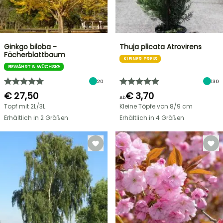
Ginkgo biloba -
Thuja plicata Atrovirens
Fächerblattbaum
KLEINER PREIS
BEWÄHRT & WÜCHSIG
20
130
€ 27,50
€ 3,70
Ab
Topf mit 2L/3L
Kleine Töpfe von 8/9 cm
Erhältlich in 2 Größen
Erhältlich in 4 Größen