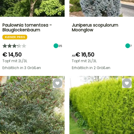
Paulownia tomentosa -
Juniperus scopulorum
Blauglockenbaum
Moonglow
KLEINER PREIS
35
7
€ 14,50
€ 16,50
Ab
Topf mit 2L/3L
Topf mit 2L/3L
Erhältlich in 3 Größen
Erhältlich in 2 Größen