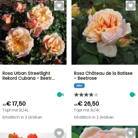
Rosa Urban Streetlight
Rosa Château de la Batisse
Rekord Cubana - Beetr…
- Beetrose
NEU
5
1
€ 17,50
€ 26,50
Ab
Ab
Topf mit 3L/4L
Topf mit 3L/4L
Erhältlich in 3 Größen
Erhältlich in 2 Größen