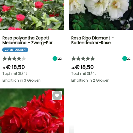
Rosa polyantha Zepeti
Rosa Rigo Diamant -
Meibenbino - Zwerg-Par…
Bodendecker-Rose
ZU ENTDECKEN
122
22
€ 18,50
€ 18,50
Ab
Ab
Topf mit 3L/4L
Topf mit 3L/4L
Erhältlich in 3 Größen
Erhältlich in 2 Größen
FRÜHLINGSZWIEBELN