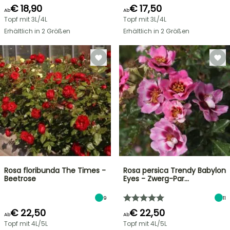
€ 18,90
€ 17,50
Ab
Ab
Topf mit 3L/4L
Topf mit 3L/4L
Erhältlich in 2 Größen
Erhältlich in 2 Größen
Rosa floribunda The Times -
Rosa persica Trendy Babylon
Beetrose
Eyes - Zwerg-Par…
9
11
€ 22,50
€ 22,50
Ab
Ab
Topf mit 4L/5L
Topf mit 4L/5L