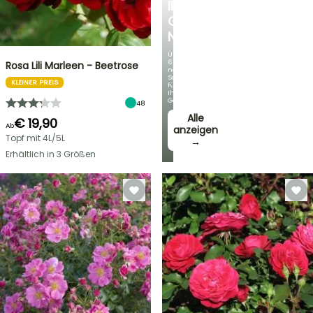
IRIS
GERMANICA
NEUHEITEN
Über
60
Rosa Lili Marleen - Beetrose
neue
Sorten
KLEINER PREIS
für
Ihren
Garten!
48
Alle
€ 19,90
Ab
anzeigen
Topf mit 4L/5L
→
Erhältlich in 3 Größen