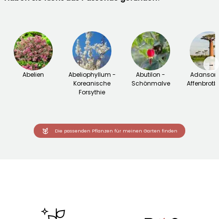
→
Abelien
Abeliophyllum -
Abutilon -
Adansoni
Koreanische
Schönmalve
Affenbrot
Forsythie
Die passenden Pflanzen für meinen Garten finden