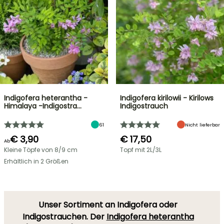
Indigofera heterantha -
Indigofera kirilowii - Kirilows
Himalaya -Indigostra…
Indigostrauch
61
Nicht lieferbar
€ 3,90
€ 17,50
Ab
Kleine Töpfe von 8/9 cm
Topf mit 2L/3L
Erhältlich in 2 Größen
Unser Sortiment an
Indigofera oder
Indigostrauchen
. Der
Indigofera heterantha