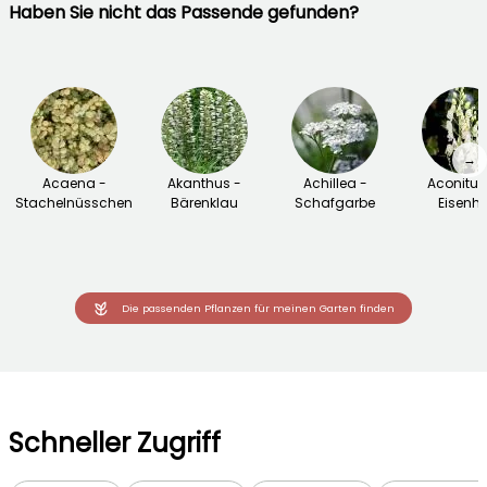
Haben Sie nicht das Passende gefunden?
→
Acaena -
Akanthus -
Achillea -
Aconitu
Stachelnüsschen
Bärenklau
Schafgarbe
Eisenhu
Die passenden Pflanzen für meinen Garten finden
Schneller Zugriff