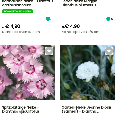
Karthäuser-Nelke - Dianthus
Feder-Nelke Maggie -
carthusianorum
Dianthus plumarius
BEWÄHRT & WÜCHSIG
36
16
€ 4,90
€ 4,90
Ab
Ab
Kleine Töpfe von 8/9 cm
Kleine Töpfe von 8/9 cm
Spitzblättrige Nelke -
Garten-Nelke Jeanne Dionis
Dianthus spiculifolius
(Samen) - Dianthu…