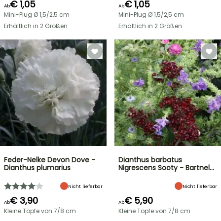
€ 1,05
€ 1,05
Ab
Ab
Mini-Plug Ø 1,5/2,5 cm
Mini-Plug Ø 1,5/2,5 cm
Erhältlich in 2 Größen
Erhältlich in 2 Größen
Feder-Nelke Devon Dove -
Dianthus barbatus
Dianthus plumarius
Nigrescens Sooty - Bartnel…
Nicht lieferbar
Nicht lieferbar
€ 3,90
€ 5,90
Ab
Ab
Kleine Töpfe von 7/8 cm
Kleine Töpfe von 7/8 cm