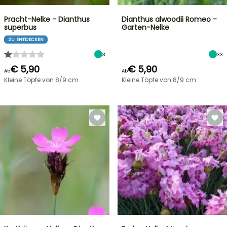
Pracht-Nelke - Dianthus
Dianthus alwoodii Romeo -
superbus
Garten-Nelke
ZU ENTDECKEN
3
33
€ 5,90
€ 5,90
Ab
Ab
Kleine Töpfe von 8/9 cm
Kleine Töpfe von 8/9 cm