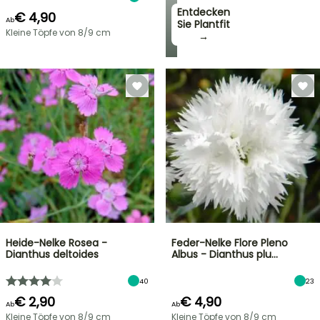
Entdecken
€ 4,90
Ab
Sie Plantfit
Kleine Töpfe von 8/9 cm
→
Heide-Nelke Rosea -
Feder-Nelke Flore Pleno
Dianthus deltoides
Albus - Dianthus plu…
40
23
€ 2,90
€ 4,90
Ab
Ab
Kleine Töpfe von 8/9 cm
Kleine Töpfe von 8/9 cm