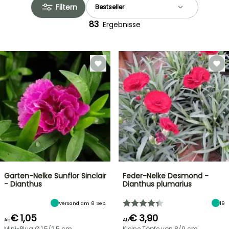
Filtern
83
Ergebnisse
Garten-Nelke Sunflor Sinclair
Feder-Nelke Desmond -
- Dianthus
Dianthus plumarius
Versand am 8 Sep.
19
€ 1,05
€ 3,90
Ab
Ab
Mini-Plug Ø 1,5/2,5 cm
Kleine Töpfe von 8/9 cm