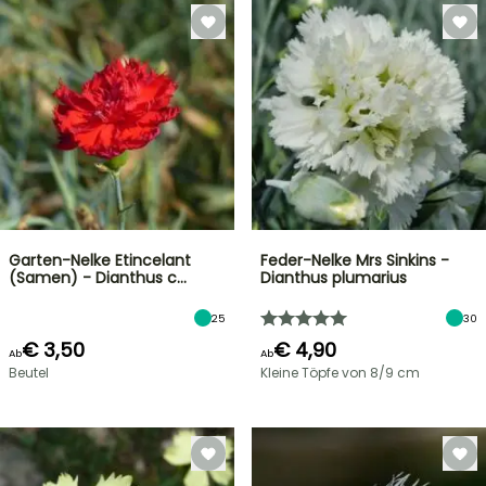
Garten-Nelke Etincelant
Feder-Nelke Mrs Sinkins -
(Samen) - Dianthus c…
Dianthus plumarius
25
30
€ 3,50
€ 4,90
Ab
Ab
Beutel
Kleine Töpfe von 8/9 cm