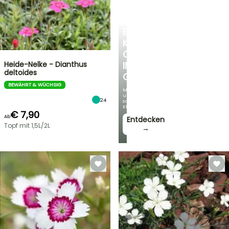
EINE
KÜHLE
OASE
Heide-Nelke - Dianthus
IM
deltoides
GARTEN
BEWÄHRT & WÜCHSIG
Mit
unseren
24
schönsten
Kletterpflanzen!
€ 7,90
Ab
Entdecken
Topf mit 1,5L/2L
→