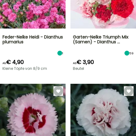
Feder-Nelke Heidi - Dianthus
Garten-Nelke Triumph Mix
plumarius
(Samen) - Dianthus …
1
59
€ 4,90
€ 3,90
Ab
Ab
Kleine Töpfe von 8/9 cm
Beutel