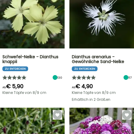
Schwefel-Nelke - Dianthus
Dianthus arenarius -
knappii
Gewöhnliche Sand-Nelke
ZU ENTDECKEN
ZU ENTDECKEN
130
117
€ 5,90
€ 4,90
Ab
Ab
Kleine Töpfe von 8/9 cm
Kleine Töpfe von 8/9 cm
Erhältlich in 2 Größen