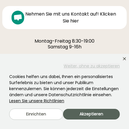
Nehmen Sie mit uns Kontakt auf! Klicken
Sie hier
Montag-Freitag 8:30-19:00
Samstag 9-16h
Ferme de la Cœuillerie
1012 rue Roger Lecerf
Weiter, ohne zu akzeptieren
59840 Premesques
Cookies helfen uns dabei, Ihnen ein personalisiertes
Frankreich
Surferlebnis zu bieten und unser Publikum
kennenzulernen. Sie können jederzeit die Einstellungen
Kontaktieren Sie uns →
ändern und unsere Datenschutzrichtlinie einsehen.
Lesen Sie unsere Richtlinien
MEHR ALS 3700 ZERTIFIZIERTE BEWERTUNGEN:
IHRE ERFAHRUNG IST UNS WICHTIG
Einrichten
Akzeptieren
.