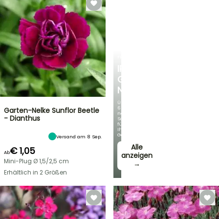
FRÜHLINGSZWIEBELN
IRIS
GERMANICA
NEUHEITEN
Über
60
Garten-Nelke Sunflor Beetle
neue
- Dianthus
Sorten
für
Ihren
Garten!
Versand am 8 Sep.
Alle
€ 1,05
Ab
anzeigen
Mini-Plug Ø 1,5/2,5 cm
→
Erhältlich in 2 Größen