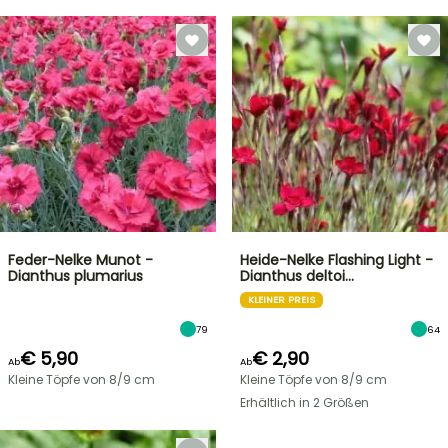
Feder-Nelke Munot -
Heide-Nelke Flashing Light -
Dianthus plumarius
Dianthus deltoi…
KLEINER PREIS
79
64
€ 5,90
€ 2,90
Ab
Ab
Kleine Töpfe von 8/9 cm
Kleine Töpfe von 8/9 cm
Erhältlich in 2 Größen