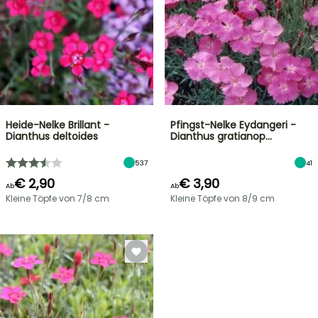
Heide-Nelke Brillant -
Pfingst-Nelke Eydangeri -
Dianthus deltoides
Dianthus gratianop…
537
41
€ 2,90
€ 3,90
Ab
Ab
Kleine Töpfe von 7/8 cm
Kleine Töpfe von 8/9 cm