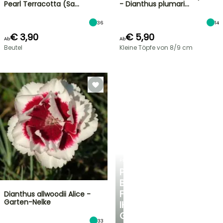
Pearl Terracotta (Sa…
- Dianthus plumari…
36
14
€ 3,90
€ 5,90
Ab
Ab
Beutel
Kleine Töpfe von 8/9 cm
PLANTFIT
PERSÖNLICHE
BERATUNG
FÜR
Dianthus allwoodii Alice -
Garten-Nelke
IHREN
GARTEN
33