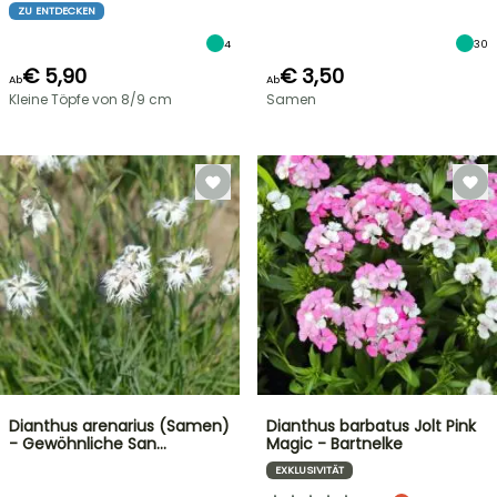
ZU ENTDECKEN
4
30
€ 5,90
€ 3,50
Ab
Ab
Kleine Töpfe von 8/9 cm
Samen
Dianthus arenarius (Samen)
Dianthus barbatus Jolt Pink
- Gewöhnliche San…
Magic - Bartnelke
EXKLUSIVITÄT