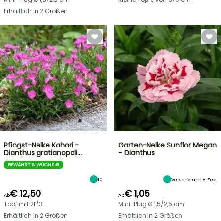
Erhältlich in 2 Größen
Pfingst-Nelke Kahori -
Garten-Nelke Sunflor Megan
Dianthus gratianopoli…
- Dianthus
BEWÄHRT & WÜCHSIG
10
Versand am 8 Sep.
€ 12,50
€ 1,05
Ab
Ab
Topf mit 2L/3L
Mini-Plug Ø 1,5/2,5 cm
Erhältlich in 2 Größen
Erhältlich in 2 Größen