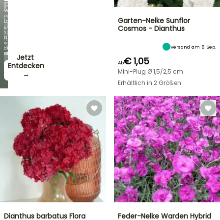
PFLANZEN!
Wenn
das
Entdecken
Garten-Nelke Sunflor
Laub
Sie
genauso
Cosmos - Dianthus
jede
spektakulär
Woche
ist
neue
wie
Angebote
Versand am 8 Sep.
die
Blüten!
Jetzt
€ 1,05
Ab
zugreifen!
Entdecken
Mini-Plug Ø 1,5/2,5 cm
→
→
Erhältlich in 2 Größen
Dianthus barbatus Flora
Feder-Nelke Warden Hybrid