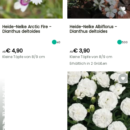
Heide-Nelke Arctic Fire -
Heide-Nelke Albiflorus -
Dianthus deltoides
Dianthus deltoides
40
530
€ 4,90
€ 3,90
Ab
Ab
Kleine Töpfe von 8/9 cm
Kleine Töpfe von 8/9 cm
Erhältlich in 2 Größen
BLITZANGEBOT
BIS
ZU
30
%
RABATT
NEU
AUF
AGAPANTHUS
AUSGEWÄHLTE
ZAMBEZI