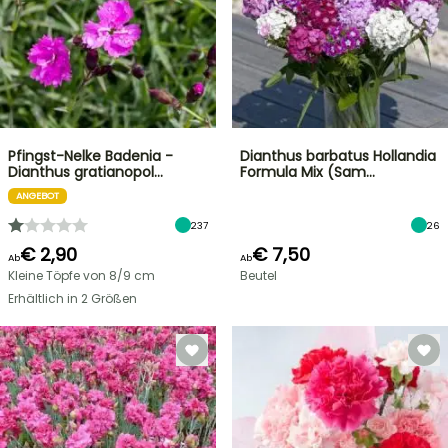
Pfingst-Nelke Badenia -
Dianthus barbatus Hollandia
Dianthus gratianopol…
Formula Mix (Sam…
ANGEBOT
237
26
€ 2,90
€ 7,50
Ab
Ab
Kleine Töpfe von 8/9 cm
Beutel
Erhältlich in 2 Größen