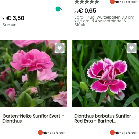
Nicht lieferbar
€ 0,65
25
Ab
€ 3,50
Jardi-Plug: Wurzelballen 3,8 cm
Ab
x 3,2 cm in Anzuchtplatte 15
Samen
Stück.
Garten-Nelke Sunflor Evert -
Dianthus barbatus Sunflor
Dianthus
Red Esta - Bartnel…
Nicht lieferbar
Nicht lieferbar