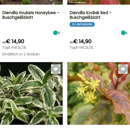
Diervilla rivularis Honeybee -
Diervilla Kodiak Red -
Buschgeißblatt
Buschgeißblatt
ZU ENTDECKEN
13
6
€ 14,90
€ 14,90
Ab
Ab
Topf mit 2L/3L
Topf mit 2L/3L
Erhältlich in 2 Größen