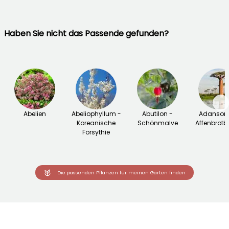
Haben Sie nicht das Passende gefunden?
→
Abelien
Abeliophyllum -
Abutilon -
Adansoni
Koreanische
Schönmalve
Affenbrot
Forsythie
Die passenden Pflanzen für meinen Garten finden