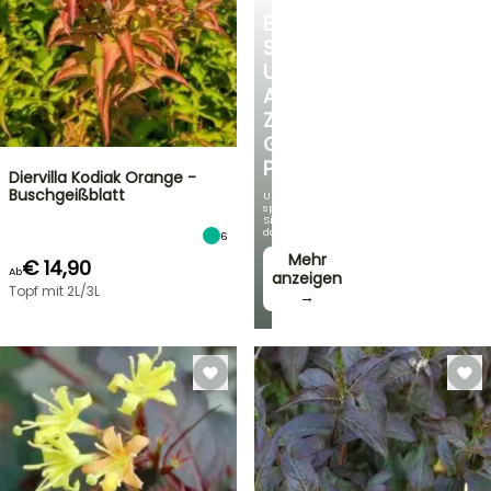
ENTDECKEN
SIE
UNSERE
AUSWAHL
ZU
GÜNSTIGEN
PREISEN
Diervilla Kodiak Orange -
Buschgeißblatt
Und
sparen
Sie
dabei!
6
Mehr
€ 14,90
Ab
anzeigen
Topf mit 2L/3L
→