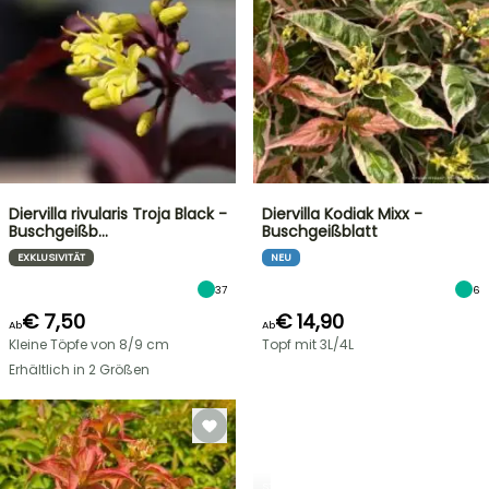
Diervilla rivularis Troja Black -
Diervilla Kodiak Mixx -
Buschgeißb…
Buschgeißblatt
EXKLUSIVITÄT
NEU
37
6
€ 7,50
€ 14,90
Ab
Ab
Kleine Töpfe von 8/9 cm
Topf mit 3L/4L
Erhältlich in 2 Größen
STRÄUCHER