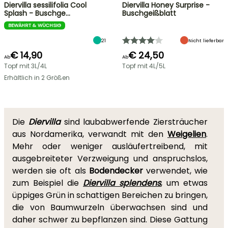
Diervilla sessilifolia Cool
Diervilla Honey Surprise -
Splash - Buschge…
Buschgeißblatt
BEWÄHRT & WÜCHSIG
21
Nicht lieferbar
€ 14,90
€ 24,50
Ab
Ab
Topf mit 3L/4L
Topf mit 4L/5L
Erhältlich in 2 Größen
Die
Diervilla
sind laubabwerfende Ziersträucher
aus Nordamerika, verwandt mit den
Weigelien
.
Mehr oder weniger ausläufertreibend, mit
ausgebreiteter Verzweigung und anspruchslos,
werden sie oft als
Bodendecker
verwendet, wie
zum Beispiel die
Diervilla splendens
, um etwas
üppiges Grün in schattigen Bereichen zu bringen,
die von Baumwurzeln überwachsen sind und
daher schwer zu bepflanzen sind. Diese Gattung