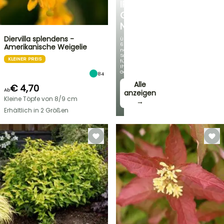
IRIS
GERMANICA
NEUHEITEN
Diervilla splendens -
Über
60
Amerikanische Weigelie
neue
Sorten
KLEINER PREIS
für
Ihren
Garten!
84
Alle
€ 4,70
Ab
anzeigen
Kleine Töpfe von 8/9 cm
→
Erhältlich in 2 Größen