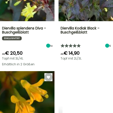
Diervilla splendens Diva -
Diervilla Kodiak Black -
Buschgeißblatt
Buschgeißblatt
EXKLUSIVITÄT
14
6
€ 20,50
€ 14,90
Ab
Ab
Topf mit 3L/4L
Topf mit 2L/3L
Erhältlich in 2 Größen
FRÜHLINGSZWIEBELN