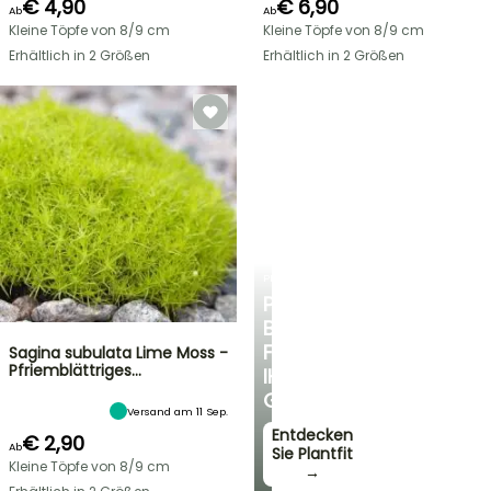
€ 4,90
€ 6,90
Ab
Ab
Kleine Töpfe von 8/9 cm
Kleine Töpfe von 8/9 cm
Erhältlich in 2 Größen
Erhältlich in 2 Größen
PLANTFIT
PERSÖNLICHE
BERATUNG
FÜR
Sagina subulata Lime Moss -
Pfriemblättriges…
IHREN
GARTEN
Versand am 11 Sep.
Entdecken
€ 2,90
Ab
Sie Plantfit
Kleine Töpfe von 8/9 cm
→