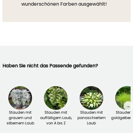
wunderschönen Farben ausgewählt!
Haben Sie nicht das Passende gefunden?
→
Stauden mit
Stauden mit
Stauden mit
Stauden 
grauem und
auffälligem Laub,
panaschiertem
goldgelbem
silbernem Laub
von A bis Z
Laub