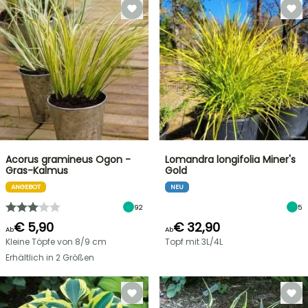
Acorus gramineus Ogon -
Lomandra longifolia Miner's
Gras-Kalmus
Gold
ANGEBOT
NEU
92
5
€ 5,90
€ 32,90
Ab
Ab
Kleine Töpfe von 8/9 cm
Topf mit 3L/4L
Erhältlich in 2 Größen