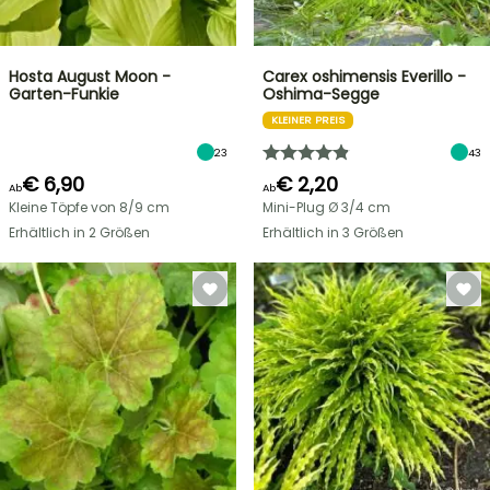
Hosta August Moon -
Carex oshimensis Everillo -
Garten-Funkie
Oshima-Segge
KLEINER PREIS
23
43
€ 6,90
€ 2,20
Ab
Ab
Kleine Töpfe von 8/9 cm
Mini-Plug Ø 3/4 cm
Erhältlich in 2 Größen
Erhältlich in 3 Größen