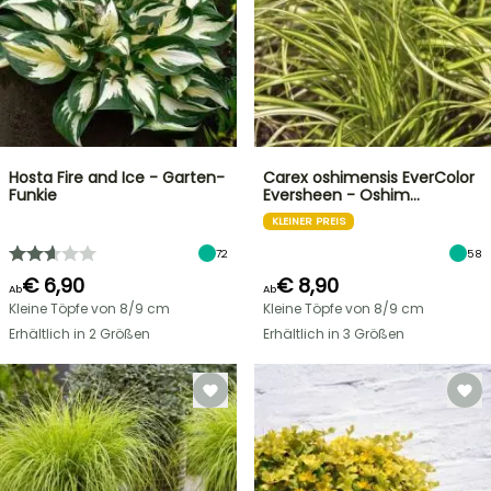
Hosta Fire and Ice - Garten-
Carex oshimensis EverColor
Funkie
Eversheen - Oshim…
KLEINER PREIS
72
58
€ 6,90
€ 8,90
Ab
Ab
Kleine Töpfe von 8/9 cm
Kleine Töpfe von 8/9 cm
Erhältlich in 2 Größen
Erhältlich in 3 Größen