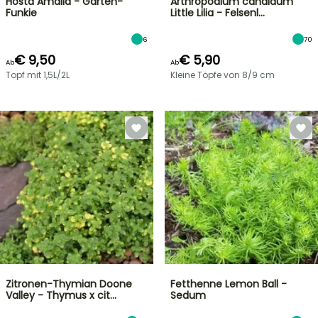
Hosta Amalia - Garten-
Arthropodium candidum
Funkie
Little Lilia - Felsenl…
6
70
€ 9,50
€ 5,90
Ab
Ab
Topf mit 1,5L/2L
Kleine Töpfe von 8/9 cm
Zitronen-Thymian Doone
Fetthenne Lemon Ball -
Valley - Thymus x cit…
Sedum