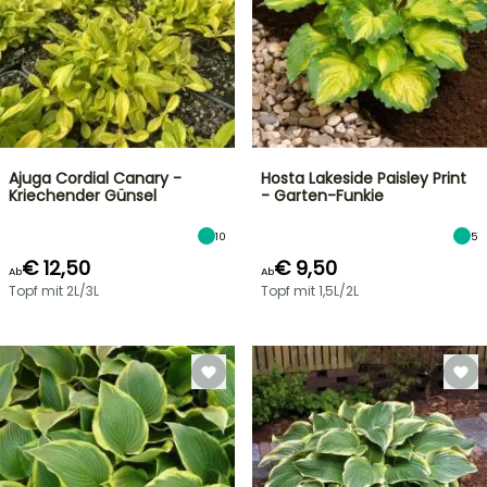
Ajuga Cordial Canary -
Hosta Lakeside Paisley Print
Kriechender Günsel
- Garten-Funkie
10
5
€ 12,50
€ 9,50
Ab
Ab
Topf mit 2L/3L
Topf mit 1,5L/2L