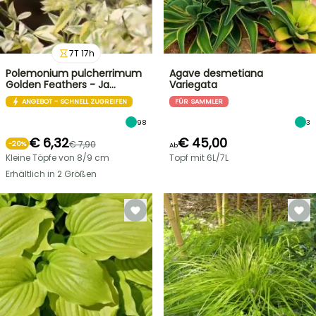
7
T
17
h
Polemonium pulcherrimum
Agave desmetiana
Golden Feathers - Ja…
Variegata
ANGEBOT - SCHNELL ZUGREIFEN
FÜR SAMMLER
98
3
€ 6,32
€ 45,00
€ 7,90
-
20
%
Ab
Kleine Töpfe von 8/9 cm
Topf mit 6L/7L
Erhältlich in 2 Größen