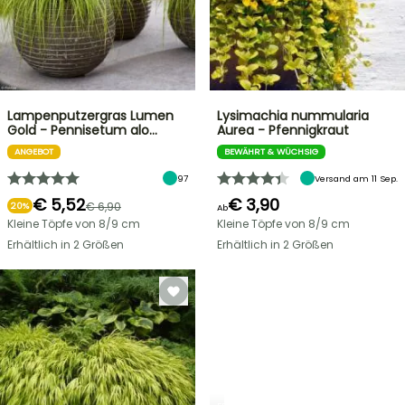
Lampenputzergras Lumen
Lysimachia nummularia
Gold - Pennisetum alo…
Aurea - Pfennigkraut
ANGEBOT
BEWÄHRT & WÜCHSIG
97
Versand am 11 Sep.
€ 5,52
€ 3,90
€ 6,90
20%
Ab
Kleine Töpfe von 8/9 cm
Kleine Töpfe von 8/9 cm
Erhältlich in 2 Größen
Erhältlich in 2 Größen