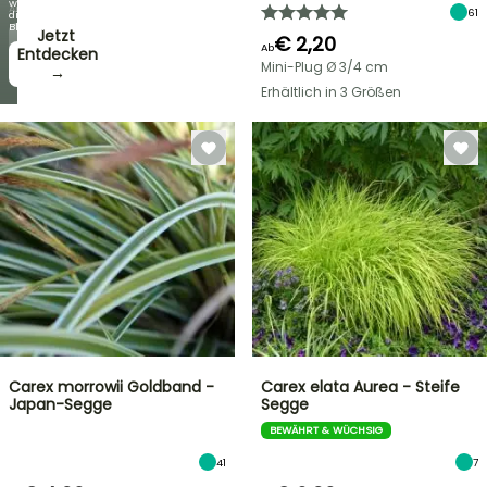
wie
Angebote
61
die
Blüten!
Jetzt
€ 2,20
Ab
zugreifen!
Entdecken
Mini-Plug Ø 3/4 cm
→
→
Erhältlich in 3 Größen
Carex morrowii Goldband -
Carex elata Aurea - Steife
Japan-Segge
Segge
BEWÄHRT & WÜCHSIG
41
7