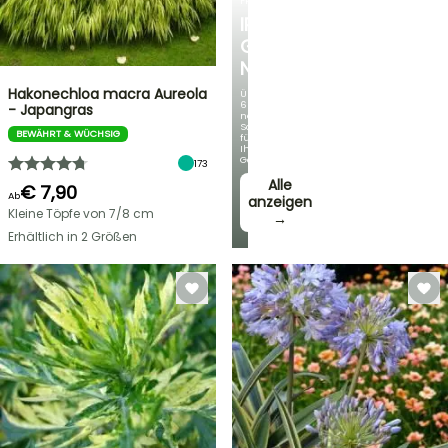
FRÜHLINGSZWIEBELN
IRIS
GERMANICA
NEUHEITEN
Hakonechloa macra Aureola
Über
60
- Japangras
neue
Sorten
BEWÄHRT & WÜCHSIG
für
Ihren
Garten!
173
Alle
€ 7,90
Ab
anzeigen
Kleine Töpfe von 7/8 cm
→
Erhältlich in 2 Größen