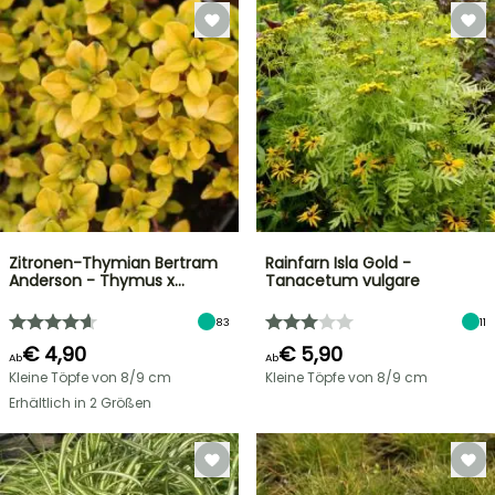
Zitronen-Thymian Bertram
Rainfarn Isla Gold -
Anderson - Thymus x…
Tanacetum vulgare
83
11
€ 4,90
€ 5,90
Ab
Ab
Kleine Töpfe von 8/9 cm
Kleine Töpfe von 8/9 cm
Erhältlich in 2 Größen