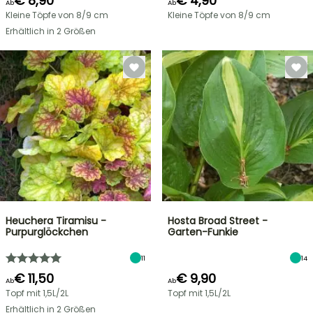
€ 8,90
€ 4,90
Ab
Ab
Kleine Töpfe von 8/9 cm
Kleine Töpfe von 8/9 cm
Erhältlich in 2 Größen
Heuchera Tiramisu -
Hosta Broad Street -
Purpurglöckchen
Garten-Funkie
11
14
€ 11,50
€ 9,90
Ab
Ab
Topf mit 1,5L/2L
Topf mit 1,5L/2L
Erhältlich in 2 Größen