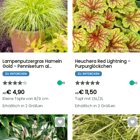
Lampenputzergras Hameln
Heuchera Red Lightning -
Gold - Pennisetum al…
Purpurglöckchen
ZU ENTDECKEN
ZU ENTDECKEN
111
10
€ 4,90
€ 11,50
Ab
Ab
Kleine Töpfe von 8/9 cm
Topf mit 1,5L/2L
Erhältlich in 2 Größen
Erhältlich in 2 Größen