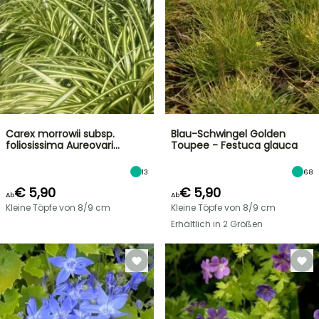
Carex morrowii subsp.
Blau-Schwingel Golden
foliosissima Aureovari…
Toupee - Festuca glauca
13
68
€ 5,90
€ 5,90
Ab
Ab
Kleine Töpfe von 8/9 cm
Kleine Töpfe von 8/9 cm
Erhältlich in 2 Größen