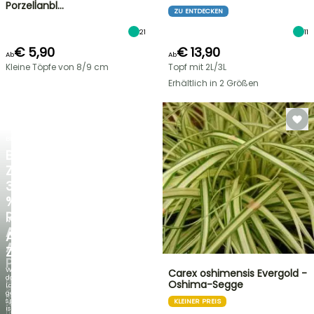
Porzellanbl…
ZU ENTDECKEN
21
11
€ 5,90
€ 13,90
Ab
Ab
Kleine Töpfe von 8/9 cm
Topf mit 2L/3L
Erhältlich in 2 Größen
BLITZANGEBOT
BIS
ZU
30
%
RABATT
NEU
AUF
AGAPANTHUS
AUSGEWÄHLTE
ZAMBEZI
PFLANZEN!
Wenn
Carex oshimensis Evergold -
das
Entdecken
Oshima-Segge
Laub
Sie
genauso
jede
spektakulär
KLEINER PREIS
Woche
ist
neue