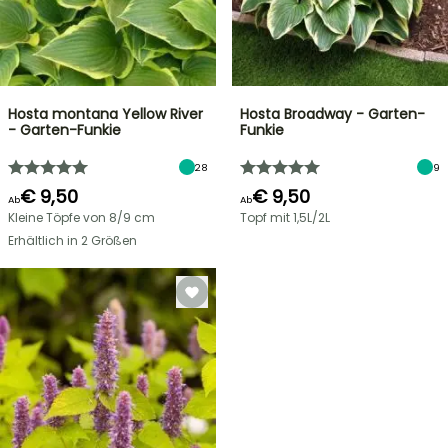
Hosta montana Yellow River
Hosta Broadway - Garten-
- Garten-Funkie
Funkie
28
9
€ 9,50
€ 9,50
Ab
Ab
Kleine Töpfe von 8/9 cm
Topf mit 1,5L/2L
Erhältlich in 2 Größen