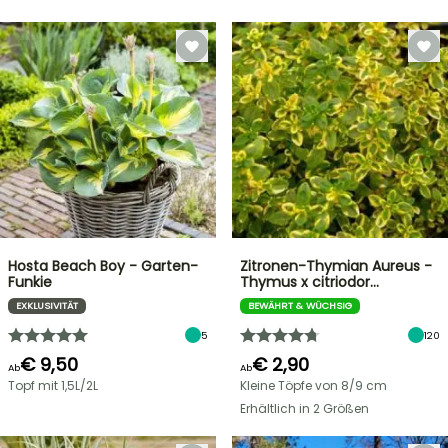
Hosta Beach Boy - Garten-
Zitronen-Thymian Aureus -
Funkie
Thymus x citriodor…
EXKLUSIVITÄT
BEWÄHRT & WÜCHSIG
5
120
€ 9,50
€ 2,90
Ab
Ab
Topf mit 1,5L/2L
Kleine Töpfe von 8/9 cm
Erhältlich in 2 Größen