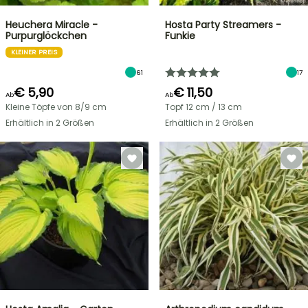
Heuchera Miracle -
Hosta Party Streamers -
Purpurglöckchen
Funkie
KLEINER PREIS
61
17
€ 5,90
€ 11,50
Ab
Ab
Kleine Töpfe von 8/9 cm
Topf 12 cm / 13 cm
Erhältlich in 2 Größen
Erhältlich in 2 Größen