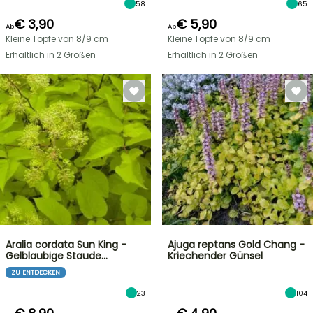
58
65
€ 3,90
€ 5,90
Ab
Ab
Kleine Töpfe von 8/9 cm
Kleine Töpfe von 8/9 cm
Erhältlich in 2 Größen
Erhältlich in 2 Größen
Aralia cordata Sun King -
Ajuga reptans Gold Chang -
Gelblaubige Staude…
Kriechender Günsel
ZU ENTDECKEN
23
104