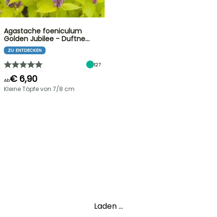
Agastache foeniculum
Golden Jubilee - Duftne…
ZU ENTDECKEN
127
€ 6,90
Ab
Kleine Töpfe von 7/8 cm
Laden ...