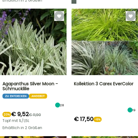
Erhältlich in 2 Größen
Agapanthus Silver Moon -
Kollektion 3 Carex EverColor
Schmucklilie
ZU ENTDECKEN
ANGEBOT
28
19
€ 9,52
€ 11,90
20%
€ 17,50
-6%
Topf mit 1L/1,5L
Erhältlich in 2 Größen