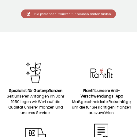
Die passenden Pflanzen für meinen Garten finden
Spezialist für Gartenpflanzen
Plantfit, unsere Anti-
Seit unseren Anfängen im Jahr
Verschwendungs-App
1950 legen wir Wert auf die
Maßgeschneiderte Ratschläge,
Qualität unserer Pflanzen und
um die für Sie richtigen Pflanzen
unseres Service.
auszuwählen.