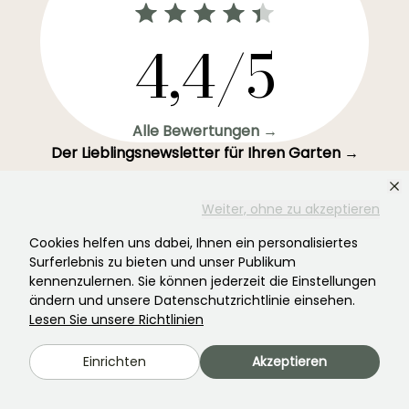
4,4/5
Alle Bewertungen →
Der Lieblingsnewsletter für Ihren Garten →
Erhalten Sie unsere aktuellen Nachrichten und Ideen,
damit Ihr Garten das ganze Jahr über davon profitiert.
Weiter, ohne zu akzeptieren
Cookies helfen uns dabei, Ihnen ein personalisiertes
Surferlebnis zu bieten und unser Publikum
kennenzulernen. Sie können jederzeit die Einstellungen
ändern und unsere Datenschutzrichtlinie einsehen.
Registrieren Sie sich →
Lesen Sie unsere Richtlinien
Dieses Formular ist durch reCAPTCHA geschützt – es gelten die
Einrichten
Akzeptieren
Datenschutzbestimmungen
und die
Nutzungsbedingungen
.