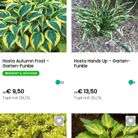
Hosta Autumn Frost -
Hosta Hands Up - Garten-
Garten-Funkie
Funkie
BEWÄHRT & WÜCHSIG
32
6
€ 9,50
€ 13,50
Ab
Ab
Topf mit 1,5L/2L
Topf mit 1,5L/2L