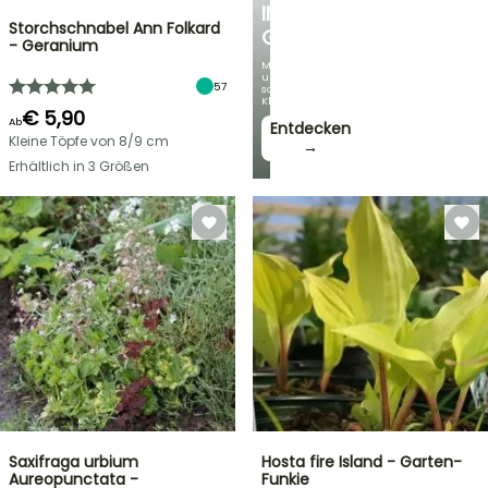
IM
Storchschnabel Ann Folkard
GARTEN
- Geranium
Mit
unseren
57
schönsten
Kletterpflanzen!
€ 5,90
Ab
Entdecken
Kleine Töpfe von 8/9 cm
→
Erhältlich in 3 Größen
Saxifraga urbium
Hosta fire Island - Garten-
Aureopunctata -
Funkie