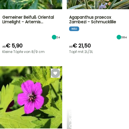
Gemeiner Beifuß Oriental
Agapanthus praecox
Limelight - Artemis…
Zambezi - Schmucklilie
NEU
24
384
€ 5,90
€ 21,50
Ab
Ab
Kleine Töpfe von 8/9 cm
Topf mit 2L/3L
EINE
KÜHLE
OASE