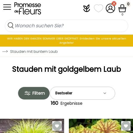
Skip to Content
0
Plantfit
Meine Favoritenli
Mein Konto
Waren
0
WIR HABEN DEN GANZEN SOMMER ÜBER GEÖFFNET: Entdecken Sie unsere aktuellen
Angebote!
⋯
>
Stauden mit buntem Laub
Stauden mit goldgelbem Laub
Filtern
160
Ergebnisse