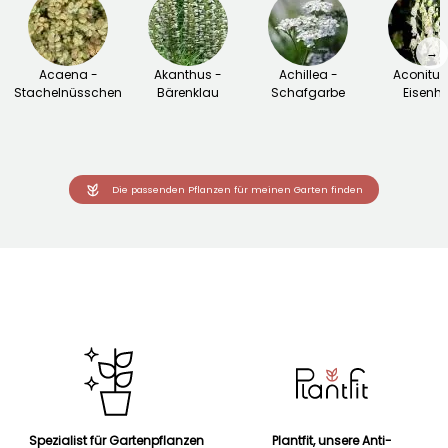
→
Acaena -
Akanthus -
Achillea -
Aconitu
Stachelnüsschen
Bärenklau
Schafgarbe
Eisenhu
Die passenden Pflanzen für meinen Garten finden
Spezialist für Gartenpflanzen
Plantfit, unsere Anti-