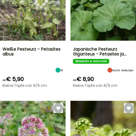
Weiße Pestwurz - Petasites
Japanische Pestwurz
albus
Giganteus - Petasites ja…
BEWÄHRT & WÜCHSIG
31
Nicht lieferbar
€ 5,90
€ 8,90
Ab
Ab
Kleine Töpfe von 8/9 cm
Kleine Töpfe von 8/9 cm