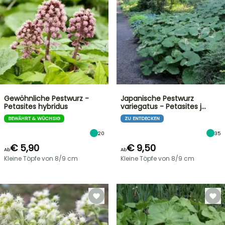
Gewöhnliche Pestwurz -
Japanische Pestwurz
Petasites hybridus
variegatus - Petasites j…
BEWÄHRT & WÜCHSIG
ZU ENTDECKEN
20
35
€ 5,90
€ 9,50
Ab
Ab
Kleine Töpfe von 8/9 cm
Kleine Töpfe von 8/9 cm