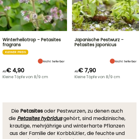
Winterheliotrop - Petasites
Japanische Pestwurz -
fragrans
Petasites japonicus
KLEINER PREIS
Nicht lieferbar
Nicht lieferbar
€ 4,90
€ 7,90
Ab
Ab
Kleine Töpfe von 8/9 cm
Kleine Töpfe von 8/9 cm
Die
Petasites
oder Pestwurzen, zu denen auch
die
Petasites hybridus
gehört, sind medizinische,
krautige, mehrjährige und winterharte Pflanzen
aus der Familie der Korbblütler, die feuchte und