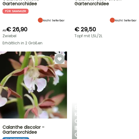
Gartenorchidee
Gartenorchidee
FÜR SAMMLER
Nicht lieferbar
Nicht lieferbar
€ 26,90
€ 29,50
Ab
Zwiebel
Topf mit 1,5L/2L
Erhältlich in 2 Größen
EINE
KÜHLE
OASE
Calanthe discolor -
IM
Gartenorchidee
GARTEN