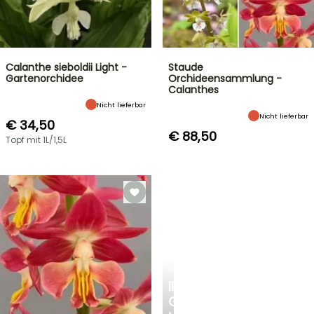
Calanthe sieboldii Light -
Staude
Gartenorchidee
Orchideensammlung -
Calanthes
Nicht lieferbar
Nicht lieferbar
€ 34,50
€ 88,50
Topf mit 1L/1,5L
FRÜHLINGSZWIEBELN
IRIS
GERMANICA