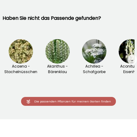
Haben Sie nicht das Passende gefunden?
→
Acaena -
Akanthus -
Achillea -
Aconitu
Stachelnüsschen
Bärenklau
Schafgarbe
Eisenhu
Die passenden Pflanzen für meinen Garten finden