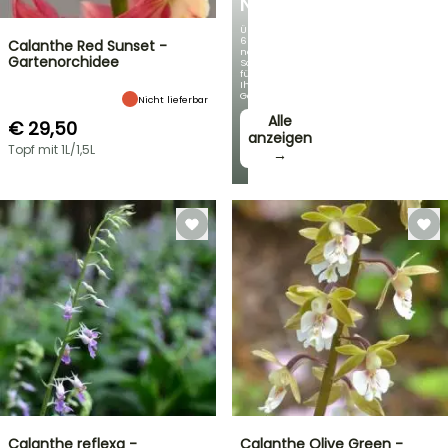
NEUHEITEN
Über
60
Calanthe Red Sunset -
neue
Gartenorchidee
Sorten
für
Ihren
Garten!
Nicht lieferbar
Alle
€ 29,50
anzeigen
Topf mit 1L/1,5L
→
Calanthe reflexa -
Calanthe Olive Green -