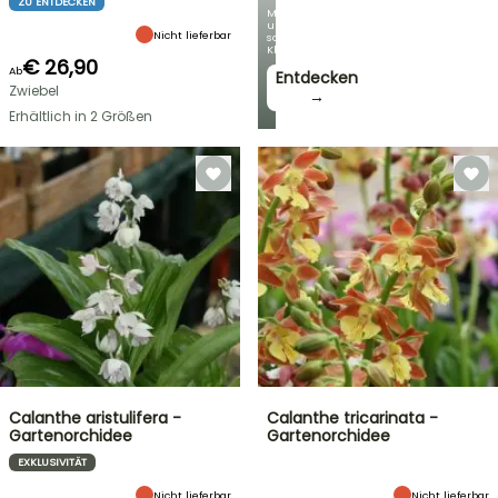
ZU ENTDECKEN
Mit
unseren
Nicht lieferbar
schönsten
Kletterpflanzen!
€ 26,90
Ab
Entdecken
Zwiebel
→
Erhältlich in 2 Größen
Calanthe aristulifera -
Calanthe tricarinata -
Gartenorchidee
Gartenorchidee
EXKLUSIVITÄT
Nicht lieferbar
Nicht lieferbar