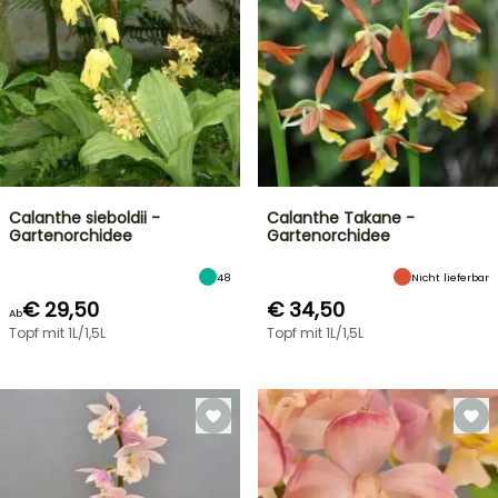
Calanthe sieboldii -
Calanthe Takane -
Gartenorchidee
Gartenorchidee
48
Nicht lieferbar
€ 29,50
€ 34,50
Ab
Topf mit 1L/1,5L
Topf mit 1L/1,5L