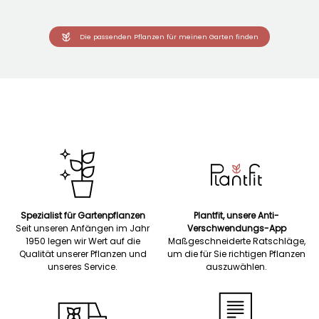
Die passenden Pflanzen für meinen Garten finden
Spezialist für Gartenpflanzen
Plantfit, unsere Anti-
Seit unseren Anfängen im Jahr
Verschwendungs-App
1950 legen wir Wert auf die
Maßgeschneiderte Ratschläge,
Qualität unserer Pflanzen und
um die für Sie richtigen Pflanzen
unseres Service.
auszuwählen.