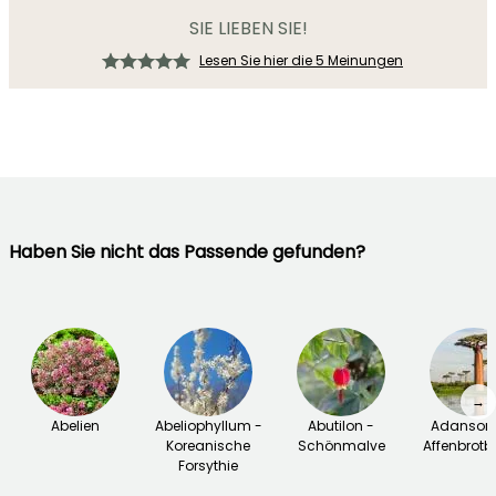
SIE LIEBEN SIE!
Lesen Sie hier die 5 Meinungen
Haben Sie nicht das Passende gefunden?
→
Abelien
Abeliophyllum -
Abutilon -
Adansoni
Koreanische
Schönmalve
Affenbrot
Forsythie