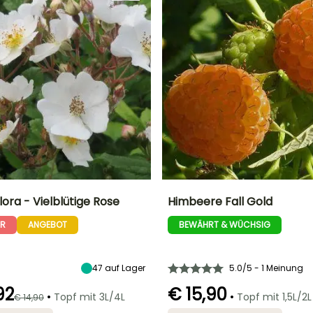
lora - Vielblütige Rose
Himbeere Fall Gold
ER
ANGEBOT
BEWÄHRT & WÜCHSIG
Breite bei Reife
Standort
Durchmesser der
Zeitraum der Ernte
Frucht
3 m
Sonne,
2 cm
Halbschatten
Juli für August,
Oktober
47
auf Lager
5.0/5 - 1 Meinung
92
€ 15,90
•
•
Topf mit 3L/4L
Topf mit 1,5L/2L
€ 14,90
Geeigneter
Winterhärte