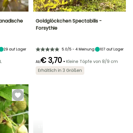
Kanadische
Goldglöckchen Spectabilis -
Forsythie
Standort
Höhe bei Reife
Breite bei Reife
Standort
Sonne,
2.50 m
2 m
Sonne,
Halbschatten
Halbschatten
29
auf Lager
5.0/5 - 4 Meinung
107
auf Lager
€ 3,70
•
L
Kleine Töpfe von 8/9 cm
Ab
Winterhärte
Geeigneter
Winterhärte
Blütezeit
Erhältlich in 3 Größen
Zeitraum für die
Bis zu -29°C
Bis zu -29°C
März für April
Pflanzung
Februar für April,
September für
November
STRÄUCHER