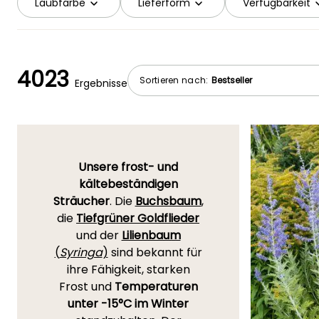
Laubfarbe
Lieferform
Verfügbarkeit
4023
Sortieren nach:
Ergebnisse
Unsere frost- und
kältebeständigen
Sträucher
. Die
Buchsbaum
,
die
Tiefgrüner Goldflieder
und der
Lilienbaum
(
Syringa
)
sind bekannt für
ihre Fähigkeit, starken
Frost und
Temperaturen
unter -15°C im Winter