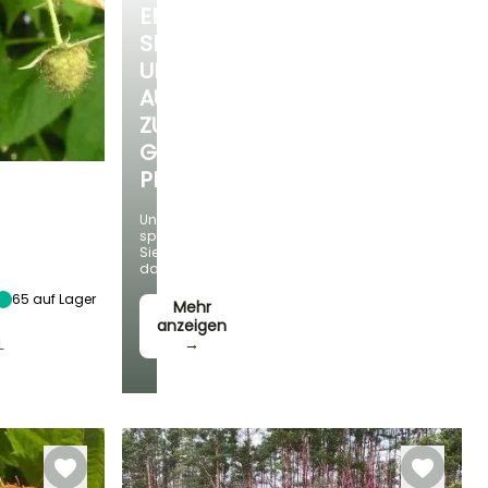
ENTDECKEN
SIE
UNSERE
AUSWAHL
ZU
GÜNSTIGEN
PREISEN
Und
sparen
Höhe bei Reife
Sie
1.50 m
dabei!
65
auf Lager
Mehr
anzeigen
L
→
lbstbefruchtend