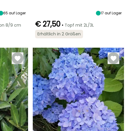
Sonne,
15 m
8 m
Sonne
Halbschatten
65
auf Lager
17
auf Lager
€ 27,50
•
von 8/9 cm
Topf mit 2L/3L
Geeigneter
Winterhärte
Zeitraum für die
Bis zu -29°C
Erhältlich in 2 Größen
Pflanzung
März, November