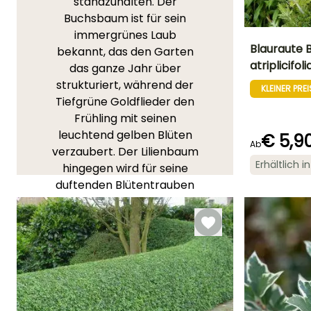
standzuhalten. Der
Buchsbaum ist für sein
immergrünes Laub
Blauraute B
bekannt, das den Garten
atriplicifoli
das ganze Jahr über
Höhe bei Reife
strukturiert, während der
1.20 m
KLEINER PREI
Tiefgrüne Goldflieder den
Frühling mit seinen
leuchtend gelben Blüten
€ 5,9
Ab
verzaubert. Der Lilienbaum
Blütezeit
Erhältlich 
Juni für
hingegen wird für seine
September
duftenden Blütentrauben
geschätzt, die im Frühling
eine schöne Farb- und
Duftpalette bieten. Der
Felsenbirnenstrauch
, der
für seine bunten Zweige im
Winter beliebt ist, zeigt
eine bemerkenswerte