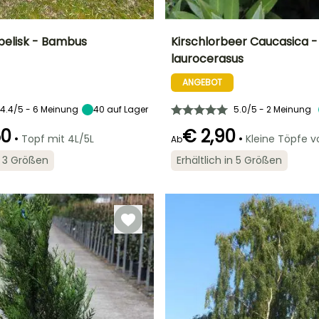
belisk - Bambus
Kirschlorbeer Caucasica -
laurocerasus
Breite bei Reife
Standort
Höhe bei Reife
Breite bei Reife
1.50 m
Sonne,
4 m
2.50 m
ANGEBOT
Halbschatten,
Schatten
4.4/5 - 6 Meinung
40
auf Lager
5.0/5 - 2 Meinung
50
€ 2,90
•
•
Topf mit 4L/5L
Kleine Töpfe 
Ab
in 3 Größen
Erhältlich in 5 Größen
Winterhärte
Geeigneter
Blütezeit
e
Zeitraum für die
Bis zu -23,5°C
April für Mai
Pflanzung
l,
Februar für Mai,
r
September für
November