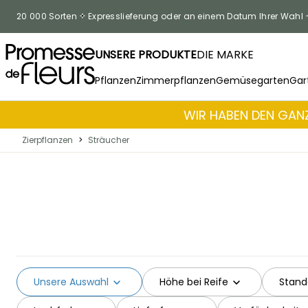
Skip to Content
20 000 Sorten
Expresslieferung oder an einem Datum Ihrer Wahl
UNSERE PRODUKTE
DIE MARKE
Pflanzen
Zimmerpflanzen
Gemüsegarten
Gar
WIR HABEN DEN GANZ
Zierpflanzen
>
Sträucher
Unsere Auswahl
Höhe bei Reife
Stand