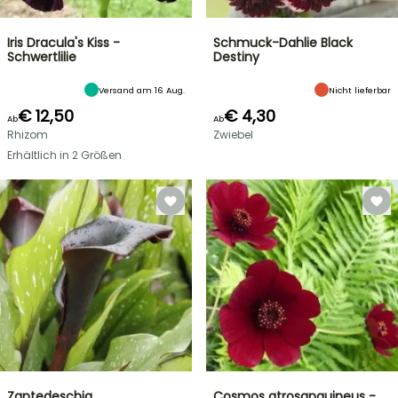
Iris Dracula's Kiss -
Schmuck-Dahlie Black
Schwertlilie
Destiny
Versand am 16 Aug.
Nicht lieferbar
€ 12,50
€ 4,30
Ab
Ab
Rhizom
Zwiebel
Erhältlich in 2 Größen
Zantedeschia
Cosmos atrosanguineus -