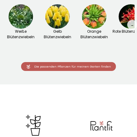
→
Weiße
Gelb
Orange
Rote Blütenz
Blütenzwiebeln
Blütenzwiebeln
Blütenzwiebeln
Die passenden Pflanzen für meinen Garten finden