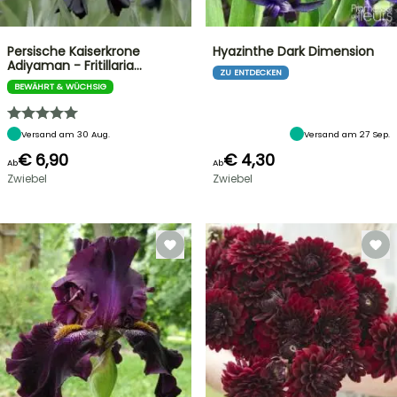
Persische Kaiserkrone
Hyazinthe Dark Dimension
Adiyaman - Fritillaria…
ZU ENTDECKEN
BEWÄHRT & WÜCHSIG
Versand am 30 Aug.
Versand am 27 Sep.
€ 6,90
€ 4,30
Ab
Ab
Zwiebel
Zwiebel