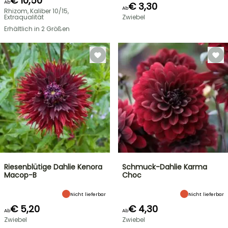
€ 10,50
Ab
€ 3,30
Ab
Rhizom, Kaliber 10/15,
Extraqualität
Zwiebel
Erhältlich in 2 Größen
Riesenblütige Dahlie Kenora
Schmuck-Dahlie Karma
Macop-B
Choc
Nicht lieferbar
Nicht lieferbar
€ 5,20
€ 4,30
Ab
Ab
Zwiebel
Zwiebel