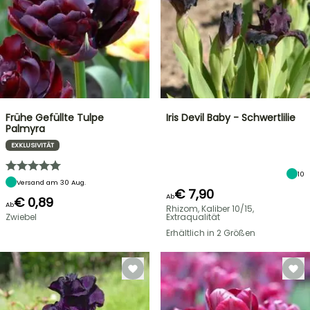
Frühe Gefüllte Tulpe
Iris Devil Baby - Schwertlilie
Palmyra
EXKLUSIVITÄT
10
Versand am 30 Aug.
€ 7,90
Ab
€ 0,89
Ab
Rhizom, Kaliber 10/15,
Zwiebel
Extraqualität
Erhältlich in 2 Größen