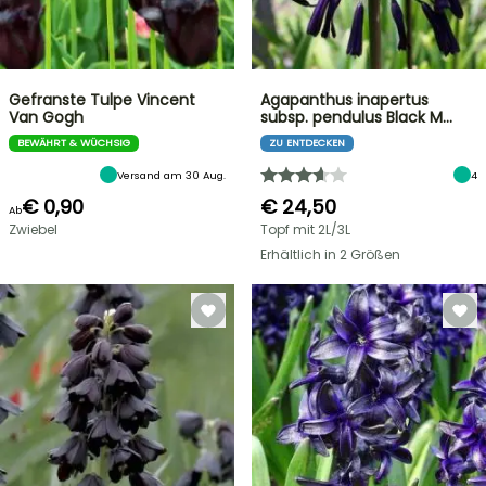
Gefranste Tulpe Vincent
Agapanthus inapertus
Van Gogh
subsp. pendulus Black M…
BEWÄHRT & WÜCHSIG
ZU ENTDECKEN
Versand am 30 Aug.
4
€ 0,90
€ 24,50
Ab
Zwiebel
Topf mit 2L/3L
Erhältlich in 2 Größen