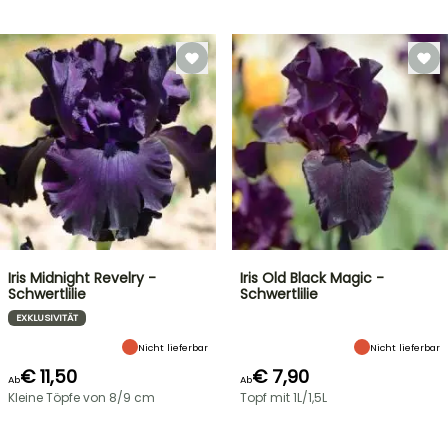
Iris Midnight Revelry -
Iris Old Black Magic -
Schwertlilie
Schwertlilie
EXKLUSIVITÄT
Nicht lieferbar
Nicht lieferbar
€ 11,50
€ 7,90
Ab
Ab
Kleine Töpfe von 8/9 cm
Topf mit 1L/1,5L