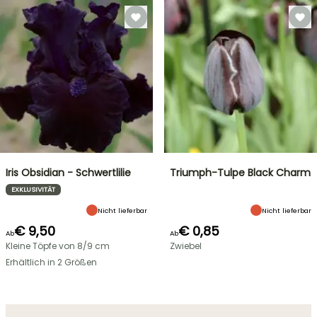
Iris Obsidian - Schwertlilie
Triumph-Tulpe Black Charm
EXKLUSIVITÄT
Nicht lieferbar
Nicht lieferbar
€ 9,50
€ 0,85
Ab
Ab
Kleine Töpfe von 8/9 cm
Zwiebel
Erhältlich in 2 Größen