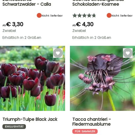
Schwartzwalder - Calla
Schokoladen-Kosmee
Nicht lieferbar
Nicht lieferbar
€ 3,30
€ 4,30
Ab
Ab
Zwiebel
Zwiebel
Erhältlich in 2 Größen
Erhältlich in 2 Größen
Triumph-Tulpe Black Jack
Tacca chantrieri -
Fledermausblume
EXKLUSIVITÄT
FÜR SAMMLER