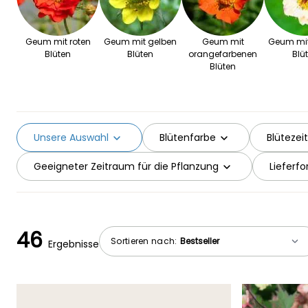
Geum mit roten
Geum mit gelben
Geum mit
Geum mit
Blüten
Blüten
orangefarbenen
Blü
Blüten
Unsere Auswahl
Blütenfarbe
Blütezeit
Geeigneter Zeitraum für die Pflanzung
Lieferf
46
Sortieren nach:
Ergebnisse