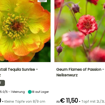
ail Tequila Sunrise -
Geum Flames of Passion -
z
Nelkenwurz
Breite bei Reife
Standort
Höhe bei Reife
Breite bei Reife
35 cm
Sonne,
40 cm
25 cm
T
Halbschatten
5.0/5 - 1 Meinung
18
auf Lager
0
€ 11,50
•
•
Kleine Töpfe von 8/9 cm
Topf mit 2L/3L
Ab