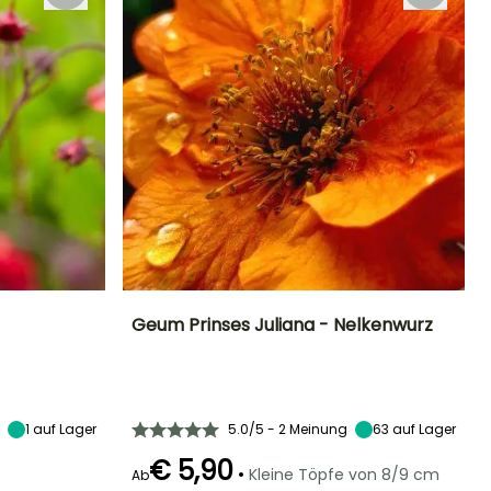
Geum Prinses Juliana - Nelkenwurz
Standort
Höhe bei Reife
Breite bei Reife
Standort
Sonne,
40 cm
25 cm
Sonne,
Halbschatten
Halbschatten
1
auf Lager
5.0/5 - 2 Meinung
63
auf Lager
€ 5,90
•
Kleine Töpfe von 8/9 cm
Ab