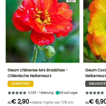
Geum chiloense Mrs Bradshaw -
Geum Cockt
Chilenische Nelkenwurz
Nelkenwur
Höhe bei Reife
Breite bei Reife
Standort
Höhe bei Reife
50 cm
35 cm
Sonne,
55 cm
KLEINER PREIS
EXKLUSIVITÄ
Halbschatten
5.0/5 - 1 Meinung
59
auf Lager
€ 2,90
€ 6,9
•
Kleine Töpfe von 7/8 cm
Ab
Ab