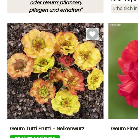
oder Geum: pflanzen,
Blütezeit
Erhältlich 
pflegen und erhalten"
April für Juni
SIE LIEBEN SIE!
Lesen Sie hier die 49
Meinungen
Geum Tutti Frutti - Nelkenwurz
Geum Fires