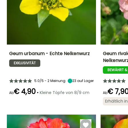
Geum urbanum - Echte Nelkenwurz
Geum rivale
Nelkenwur
EXKLUSIVITÄT
Höhe bei Reife
Breite bei Reife
Standort
Höhe bei Reife
50 cm
40 cm
Halbschatten
45 cm
BEWÄHRT &
5.0/5 - 2 Meinung
23
auf Lager
€ 4,90
€ 7,9
•
Kleine Töpfe von 8/9 cm
Ab
Ab
Geeigneter
Winterhärte
Blütezeit
Blütezeit
Zeitraum für die
Bis zu -34,5°C
Erhältlich 
Juni für
Mai für Augus
Pflanzung
September
Februar für April,
September für
November