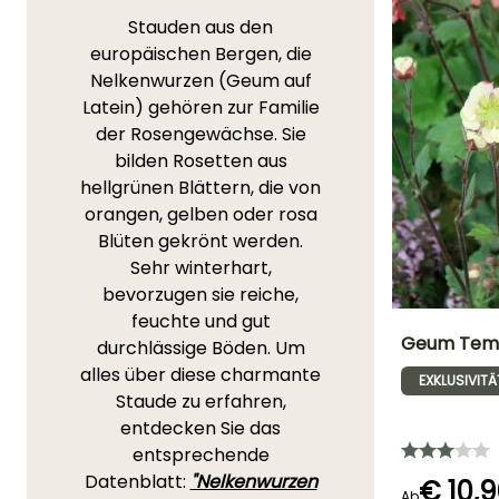
Stauden aus den
europäischen Bergen, die
Nelkenwurzen (Geum auf
Latein) gehören zur Familie
der Rosengewächse. Sie
bilden Rosetten aus
hellgrünen Blättern, die von
orangen, gelben oder rosa
Blüten gekrönt werden.
Sehr winterhart,
bevorzugen sie reiche,
feuchte und gut
Geum Temp
durchlässige Böden. Um
alles über diese charmante
EXKLUSIVITÄ
Höhe bei Reife
Staude zu erfahren,
50 cm
entdecken Sie das
entsprechende
Datenblatt:
"Nelkenwurzen
€ 10,
Ab