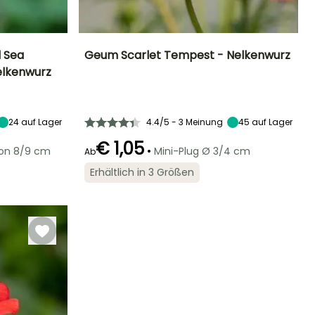
 Sea
Geum Scarlet Tempest - Nelkenwurz
elkenwurz
Standort
Höhe bei Reife
Breite bei Reife
Standort
Sonne,
50 cm
45 cm
Sonne,
Halbschatten
Halbschatten
24
auf Lager
4.4/5 - 3 Meinung
45
auf Lager
€ 1,05
•
von 8/9 cm
Mini-Plug Ø 3/4 cm
Ab
Winterhärte
Geeigneter
Winterhärte
Blütezeit
Erhältlich in 3 Größen
Zeitraum für die
Bis zu -20,5°C
Bis zu -20,5°C
Mai für Juli,
Pflanzung
September für
Februar für April,
Oktober
September für
November