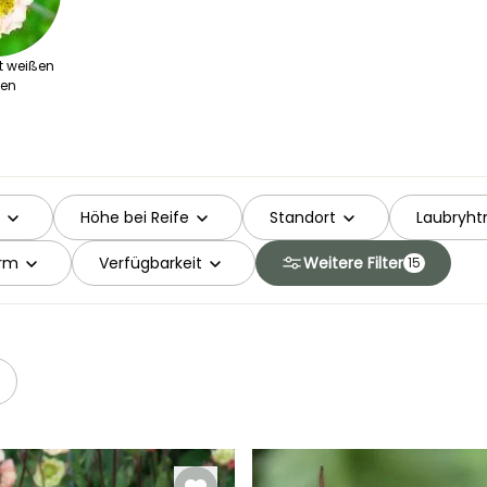
 weißen
ten
Höhe bei Reife
Standort
Laubryht
orm
Verfügbarkeit
Weitere Filter
15