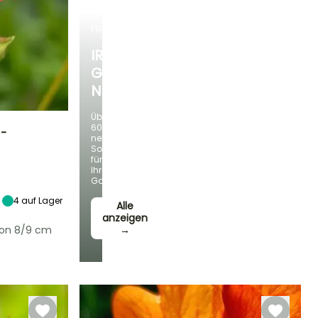
FRÜHLINGSZWIEBELN
IRIS
GERMANICA
NEUHEITEN
Über
60
 -
neue
Sorten
für
Standort
Ihren
Sonne,
Garten!
Halbschatten
4
auf Lager
Alle
anzeigen
von 8/9 cm
→
Winterhärte
Bis zu -20,5°C