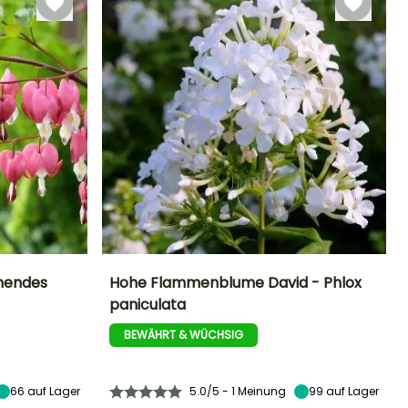
änendes
Hohe Flammenblume David - Phlox
paniculata
Standort
Höhe bei Reife
Breite bei Reife
Standort
Halbschatten
1.10 m
40 cm
Sonne
BEWÄHRT & WÜCHSIG
66
auf Lager
5.0/5 - 1 Meinung
99
auf Lager