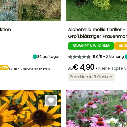
ktion
Alchemilla mollis Thriller -
Großblättriger Frauenman
Standort
Höhe bei Reife
Breite bei Reife
Blütezeit
Sonne
40 cm
70 cm
BEWÄHRT & WÜCHSIG
ANG
Mai für Oktober
86
auf Lager
5.0/5 - 2 Meinung
€ 4,90
-13%
•
Kleine Töpfe 
Ab
auf den ursprünglichen Preis
Winterhärte
Geeigneter
e
Blütezeit
Erhältlich in 3 Größen
Bis zu -9,5°C
Zeitraum für die
Juni für August
Pflanzung
l,
Februar für April,
r
September für
November