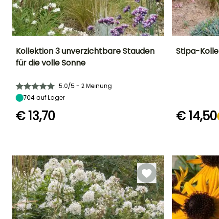
Kollektion 3 unverzichtbare Stauden
Stipa-Kolle
für die volle Sonne
Höhe bei Reife
Standort
Höhe bei Reife
Blütezeit
80 cm
Sonne
1 m
Juli für Oktober
5.0/5 - 2 Meinung
704
auf Lager
€ 13,70
€ 14,50
Geeigneter
Winterhärte
Geeigneter
Zeitraum für die
Zeitraum für di
Bis zu -15°C
Pflanzung
Pflanzung
März für Mai,
Februar für Apri
September für
September fü
November
Oktober