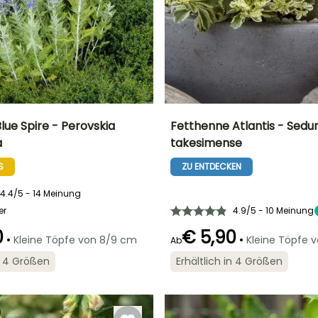
lue Spire - Perovskia
Fetthenne Atlantis - Sed
a
takesimense
Breite bei Reife
Standort
Höhe bei Reife
Breite bei Reife
80 cm
Sonne
15 cm
45 cm
S
ZU ENTDECKEN
4.4/5 - 14 Meinung
er
4.9/5 - 10 Meinung
Geeigneter
Winterhärte
0
€ 5,90
•
Zeitraum für die
•
Kleine Töpfe von 8/9 cm
Kleine Töpfe 
Bis zu -18°C
Ab
Geeigneter
Blütezeit
Pflanzung
Zeitraum für die
Juni für August
Pflanzung
März für Mai,
in 4 Größen
Erhältlich in 4 Größen
September für
Februar für April,
Oktober
September für
November