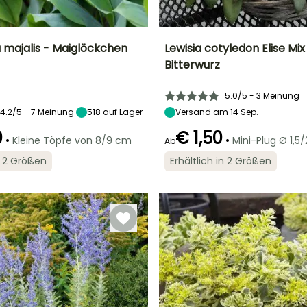
a majalis - Maiglöckchen
Lewisia cotyledon Elise Mix
Bitterwurz
Breite bei Reife
Standort
Höhe bei Reife
Breite bei Reife
30 cm
Sonne,
25 cm
25 cm
5.0/5 - 3 Meinung
Halbschatten,
Schatten
4.2/5 - 7 Meinung
518
auf Lager
Versand am 14 Sep.
0
€ 1,50
•
•
Kleine Töpfe von 8/9 cm
Mini-Plug Ø 1,5
Ab
Geeigneter
Blütezeit
Zeitraum für die
in 2 Größen
Erhältlich in 2 Größen
April für Juni
Pflanzung
Geeigneter
Winterhärte
Zeitraum für die
Februar für April,
Bis zu -34,5°C
Pflanzung
September für
Februar für April,
Oktober
September für
November