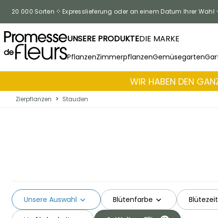
Skip to Content
20 000 Sorten
Expresslieferung oder an einem Datum Ihrer Wahl
UNSERE PRODUKTE
DIE MARKE
Pflanzen
Zimmerpflanzen
Gemüsegarten
Gar
WIR HABEN DEN GANZ
Zierpflanzen
>
Stauden
Unsere Auswahl
Blütenfarbe
Blütezeit