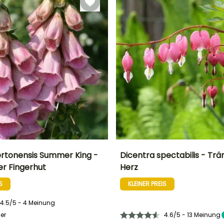
mertonensis Summer King -
Dicentra spectabilis - Tr
er Fingerhut
Herz
Breite bei Reife
Standort
Höhe bei Reife
Breite bei Reife
40 cm
Halbschatten
60 cm
40 cm
S
KLEINER PREIS
4.5/5 - 4 Meinung
er
4.6/5 - 13 Meinung