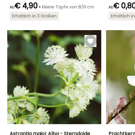
Geeigneter
Winterhärte
Blütezeit
Blütezeit
€ 4,90
€ 0,8
•
Zeitraum für die
Kleine Töpfe von 8/9 cm
Ab
Bis zu -23,5°C
Ab
August für
Juni für
Pflanzung
Oktober
September
Februar für Mai,
Erhältlich in 3 Größen
Erhältlich 
August für
Oktober
Astrantia major Alba - Sterndolde
Prachtkerz