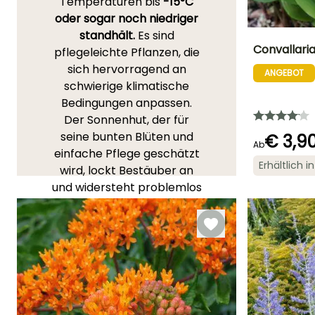
Temperaturen bis
-15°C
oder sogar noch niedriger
standhält.
Es sind
Convallari
pflegeleichte Pflanzen, die
sich hervorragend an
ANGEBOT
Höhe bei Reife
schwierige klimatische
20 cm
Bedingungen anpassen.
Der Sonnenhut, der für
seine bunten Blüten und
€ 3,9
Ab
einfache Pflege geschätzt
Erhältlich 
wird, lockt Bestäuber an
Blütezeit
und widersteht problemlos
April für Mai
strengen Wintern. Die
große Fetthenne mit ihrer
dekorativen Blattstruktur
und ihrer späten Blütezeit
verleiht den Herbstgärten
Farbe und Textur. Die
winterharten
Salbei-