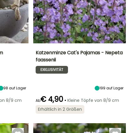
um
Katzenminze Cat's Pajamas - Nepeta
faassenii
Standort
Höhe bei Reife
Breite bei Reife
Standort
Sonne,
35 cm
50 cm
Sonne
EXKLUSIVITÄT
Halbschatten
98
auf Lager
199
auf Lager
Geeigneter
Winterhärte
Blütezeit
€ 4,90
•
Zeitraum für die
von 8/9 cm
Kleine Töpfe von 8/9 cm
Winterhärte
Ab
Bis zu -29°C
Mai für Oktober
Pflanzung
Bis zu -29°C
März für Mai,
Erhältlich in 2 Größen
September für
November