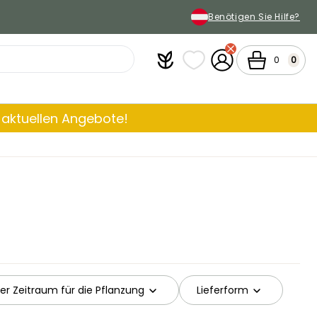
Benötigen Sie Hilfe?
Plantfit
Meine Favoritenlisten
Mein Konto
Warenkorb
0
0
aktuellen Angebote!
er Zeitraum für die Pflanzung
Lieferform