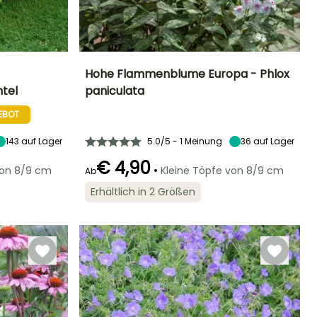
Hohe Flammenblume Europa - Phlox
tel
paniculata
Standort
Höhe bei Reife
Breite bei Reife
Standort
Sonne,
70 cm
40 cm
Sonne
EBOT
Halbschatten
143
auf Lager
5.0/5 - 1 Meinung
36
auf Lager
€ 4,90
•
von 8/9 cm
Kleine Töpfe von 8/9 cm
Ab
Geeigneter
Winterhärte
Blütezeit
Zeitraum für die
Winterhärte
Bis zu -29°C
Erhältlich in 2 Größen
Juli für
Pflanzung
Bis zu -23,5°C
September
Februar für Mai,
September für
November