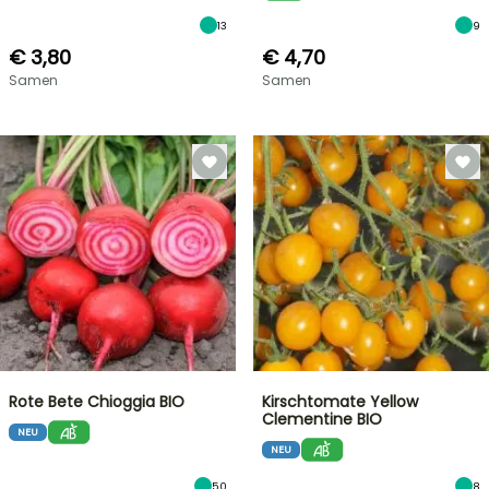
13
9
€ 3,80
€ 4,70
Samen
Samen
Rote Bete Chioggia BIO
Kirschtomate Yellow
Clementine BIO
NEU
NEU
50
8