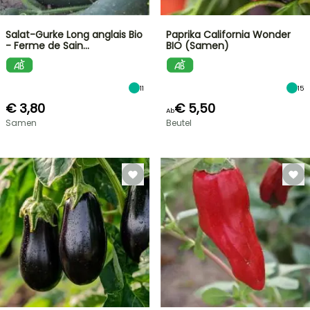
Salat-Gurke Long anglais Bio
Paprika California Wonder
- Ferme de Sain…
BIO (Samen)
11
15
€ 3,80
€ 5,50
Ab
Samen
Beutel