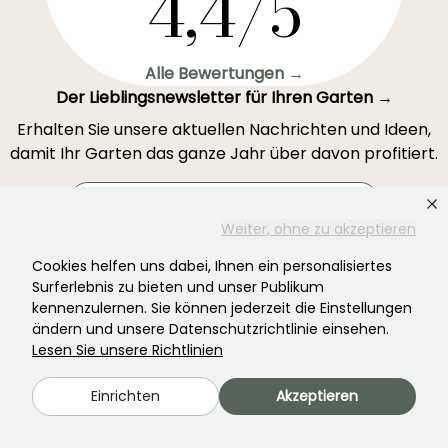
4,4/5
Alle Bewertungen →
Der Lieblingsnewsletter für Ihren Garten →
Erhalten Sie unsere aktuellen Nachrichten und Ideen,
damit Ihr Garten das ganze Jahr über davon profitiert.
Weiter, ohne zu akzeptieren
Registrieren Sie sich →
Cookies helfen uns dabei, Ihnen ein personalisiertes
Surferlebnis zu bieten und unser Publikum
kennenzulernen. Sie können jederzeit die Einstellungen
Dieses Formular ist durch reCAPTCHA geschützt – es gelten die
ändern und unsere Datenschutzrichtlinie einsehen.
Datenschutzbestimmungen
und die
Nutzungsbedingungen
.
Lesen Sie unsere Richtlinien
Einrichten
Akzeptieren