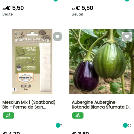
€ 5,50
€ 5,50
Ab
Ab
Beutel
Beutel
Mesclun Mix 1 (Saatband)
Aubergine Aubergine
Bio - Ferme de Sain…
Rotonda Bianca Sfumata D…
11
20