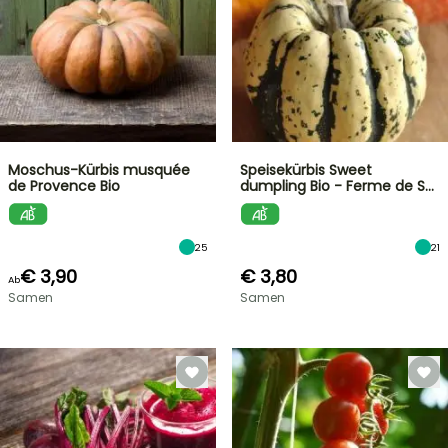
Moschus-Kürbis musquée
Speisekürbis Sweet
de Provence Bio
dumpling Bio - Ferme de S…
25
21
€ 3,90
€ 3,80
Ab
Samen
Samen