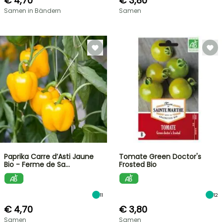
€ 4,70
€ 3,80
Samen in Bändern
Samen
Paprika Carre d’Asti Jaune
Tomate Green Doctor's
Bio - Ferme de Sa…
Frosted Bio
11
12
€ 4,70
€ 3,80
Samen
Samen