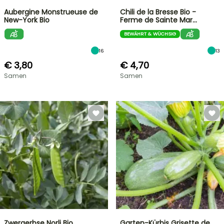
Aubergine Monstrueuse de
Chili de la Bresse Bio -
New-York Bio
Ferme de Sainte Mar…
BEWÄHRT & WÜCHSIG
16
13
€ 3,80
€ 4,70
Samen
Samen
Zwergerbse Norli Bio
Garten-Kürbis Grisette de