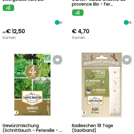
provence Bio - Fer…
21
15
€ 12,50
€ 4,70
Ab
Samen
Samen
Gewürzmischung
Radieschen 18 Tage
(Schnittlauch - Petersilie - …
(Saatband)