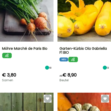
Möhre Marché de Paris Bio
Garten-Kürbis Ola Gabriella
F1 BIO
NEU
18
13
€ 3,80
€ 8,90
Ab
Samen
Beutel