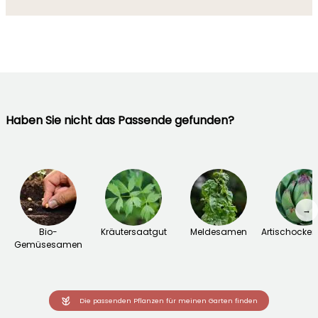
Haben Sie nicht das Passende gefunden?
→
Bio-
Kräutersaatgut
Meldesamen
Artischocke
Gemüsesamen
Die passenden Pflanzen für meinen Garten finden