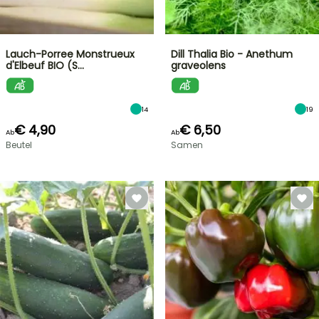
Lauch-Porree Monstrueux
Dill Thalia Bio - Anethum
d'Elbeuf BIO (S…
graveolens
14
19
€ 4,90
€ 6,50
Ab
Ab
Beutel
Samen