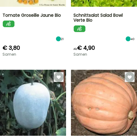
Tomate Groseille Jaune Bio
Schnittsalat Salad Bowl
Verte Bio
21
40
€ 3,80
€ 4,90
Ab
Samen
Samen