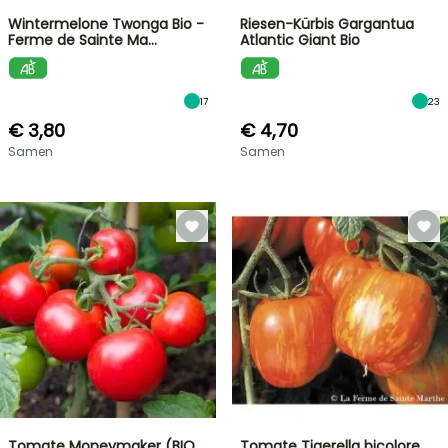
Wintermelone Twonga Bio -
Riesen-Kürbis Gargantua
Ferme de Sainte Ma…
Atlantic Giant Bio
17
23
€ 3,80
€ 4,70
Samen
Samen
Tomate Moneymaker (BIO
Tomate Tigerella bicolore