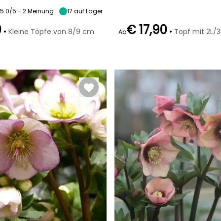
Schatten
5.0/5 - 2 Meinung
17
auf Lager
0
€ 17,90
•
•
Kleine Töpfe von 8/9 cm
Topf mit 2L/3
Ab
Geeigneter
Blütezeit
Zeitraum für die
Geeigneter
Winterhärte
September für
Pflanzung
Zeitraum für die
Bis zu -23,5°C
i
Oktober
Pflanzung
Januar für
Februar für April,
März,
September für
September für
November
Dezember