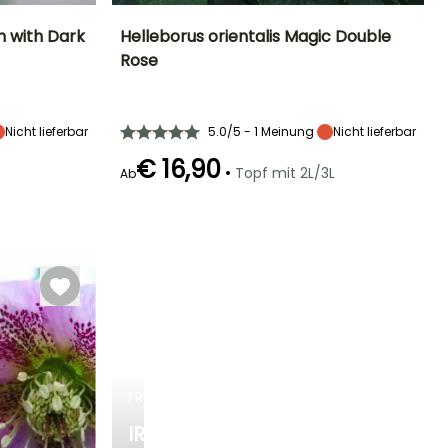
h with Dark
Helleborus orientalis Magic Double
Rose
Standort
Höhe bei Reife
Breite bei Reife
Standort
Halbschatten,
40 cm
30 cm
Halbschatten,
Schatten
Schatten
Nicht lieferbar
5.0/5 - 1 Meinung
Nicht lieferbar
€ 16,90
•
Topf mit 2L/3L
Ab
Winterhärte
Geeigneter
Winterhärte
Blütezeit
Zeitraum für die
Bis zu -29°C
Bis zu -29°C
Februar für April
Pflanzung
Januar für
März,
September für
Dezember
FRÜHLINGSZWIEBELN
IRIS