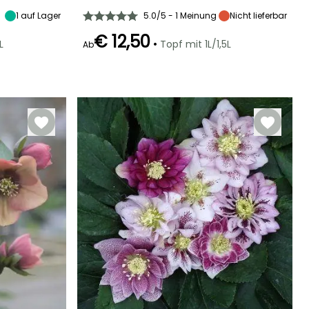
1
auf Lager
5.0/5 - 1 Meinung
Nicht lieferbar
€ 12,50
•
L
Topf mit 1L/1,5L
Ab
Winterhärte
Geeigneter
Winterhärte
Blütezeit
Zeitraum für die
Bis zu -18°C
Bis zu -34,5°C
Januar für
Pflanzung
Februar,
Januar für
Dezember
März,
September für
Dezember