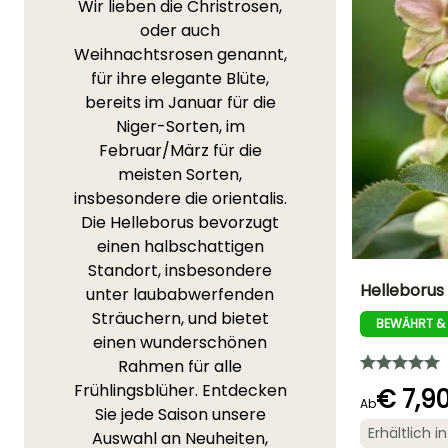
Wir lieben die Christrosen,
oder auch
Weihnachtsrosen genannt,
für ihre elegante Blüte,
bereits im Januar für die
Niger-Sorten, im
Februar/März für die
meisten Sorten,
insbesondere die orientalis.
Die Helleborus bevorzugt
einen halbschattigen
Standort, insbesondere
Helleborus 
unter laubabwerfenden
Sträuchern, und bietet
BEWÄHRT &
Höhe bei Reife
einen wunderschönen
40 cm
Rahmen für alle
Frühlingsblüher. Entdecken
€ 7,9
Ab
Sie jede Saison unsere
Erhältlich 
Auswahl an Neuheiten,
Blütezeit