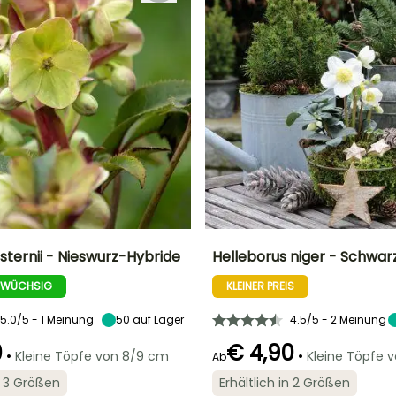
sternii - Nieswurz-Hybride
Helleborus niger - Schwar
 WÜCHSIG
KLEINER PREIS
Breite bei Reife
Standort
Höhe bei Reife
Breite bei Reife
30 cm
Sonne
30 cm
45 cm
5.0/5 - 1 Meinung
50
auf Lager
4.5/5 - 2 Meinung
0
€ 4,90
•
•
Kleine Töpfe von 8/9 cm
Kleine Töpfe 
Ab
in 3 Größen
Erhältlich in 2 Größen
Geeigneter
Winterhärte
Zeitraum für die