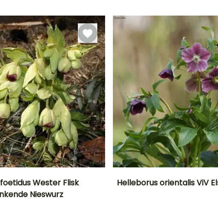
Bis zu -15°C
Geeigneter
Blütezeit
il
Pflanzung
Zeitraum für die
Januar für
Pflanzung
Februar für Mai,
März, Dezember
September für
Januar für
November
März,
September für
Dezember
foetidus Wester Flisk
Helleborus orientalis ViV E
inkende Nieswurz
Breite bei Reife
Standort
Höhe bei Reife
Breite bei Reife
40 cm
Sonne,
50 cm
50 cm
Halbschatten,