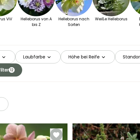
rus ViV
Helleborus von A
Helleborus nach
Weiße Helleborus
bis Z
Sorten
Laubfarbe
Höhe bei Reife
Standor
ilter
12