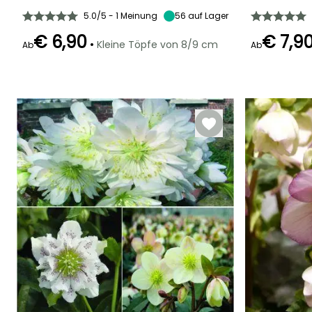
5.0/5 - 1 Meinung
56
auf Lager
€ 6,90
€ 7,9
•
Kleine Töpfe von 8/9 cm
Ab
Ab
Geeigneter
Winterhärte
Blütezeit
Zeitraum für die
Bis zu -23,5°C
Blütezeit
Januar für April
Pflanzung
Februar für Ma
Januar für
März,
September für
Dezember