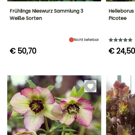
Frühlings Nieswurz Sammlung 3
Helleborus 
Weiße Sorten
Picotee
Höhe bei Reife
Breite bei Reife
Standort
Höhe bei Reife
40 cm
40 cm
Halbschatten,
30 cm
Schatten
Nicht lieferbar
€ 50,70
€ 24,5
Geeigneter
Winterhärte
Blütezeit
Blütezeit
Zeitraum für die
Bis zu -29°C
Januar für April,
Januar für
Pflanzung
Dezember
März, Dezemb
Januar für Mai,
September für
Dezember