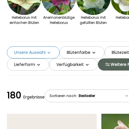
Helleborus mit
Anemonenblütige
Helleborus mit
Hellebo
einfachen Blüten
Helleborus
gefüllten Blüten
Unsere Auswahl
Blütenfarbe
Blütezeit
Lieferform
Verfügbarkeit
Weitere F
180
Sortieren nach:
Ergebnisse