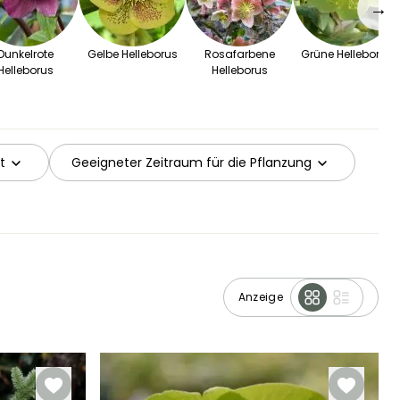
→
Dunkelrote
Gelbe Helleborus
Rosafarbene
Grüne Helleborus
Helleborus
Helleborus
t
Geeigneter Zeitraum für die Pflanzung
Anzeige