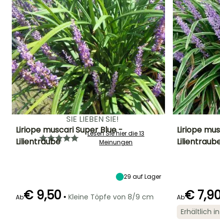
oder im frühen Herbst für
größere Pflanzen. Anfangs
regelmäßig gießen und
dann der Natur ihren Lauf
lassen!
Lesen Sie auch unseren
Artikel
"Liriope: pflanzen,
pflegen, vermehren"
SIE LIEBEN SIE!
Liriope muscari Super Blue -
Liriope mus
Lesen Sie hier die 13
Lilientraube
Lilientraub
Meinungen
Höhe bei Reife
Breite bei Reife
Standort
Höhe bei Reife
45 cm
50 cm
Sonne,
30 cm
Halbschatten,
Schatten
29
auf Lager
€ 9,50
€ 7,9
•
Kleine Töpfe von 8/9 cm
Ab
Ab
Erhältlich 
Geeigneter
Winterhärte
Blütezeit
Blütezeit