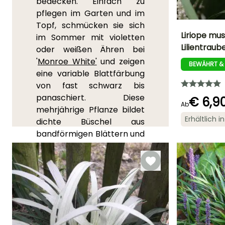
bedecken. Einfach zu
pflegen im Garten und im
Topf, schmücken sie sich
Liriope mu
im Sommer mit violetten
Lilientraub
oder weißen Ähren bei
Höhe bei Reife
'
Monroe White'
und zeigen
40 cm
BEWÄHRT &
eine variable Blattfärbung
von fast schwarz bis
panaschiert. Diese
€ 6,9
Ab
mehrjährige Pflanze bildet
Blütezeit
Erhältlich 
dichte Büschel aus
August für
bandförmigen Blättern und
Oktober
naturalisiert sich leicht und
setzt sich an den Rändern
und unter Bäumen durch
, in
Bereichen, die oft von
anderen Pflanzen
vernachlässigt werden. Sie
bietet auch einen
sehr