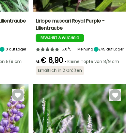
Lilientraube
Liriope muscari Royal Purple -
Lilientraube
Standort
Höhe bei Reife
Breite bei Reife
Standort
Sonne,
30 cm
40 cm
Sonne,
BEWÄHRT & WÜCHSIG
Halbschatten,
Halbschatten,
Schatten
Schatten
10
auf Lager
5.0/5 - 1 Meinung
245
auf Lager
€ 6,90
•
von 8/9 cm
Kleine Töpfe von 8/9 cm
Ab
Erhältlich in 2 Größen
Winterhärte
Geeigneter
Winterhärte
Blütezeit
Zeitraum für die
Bis zu -29°C
Bis zu -29°C
August für
Pflanzung
Oktober
Februar für April,
September für
November