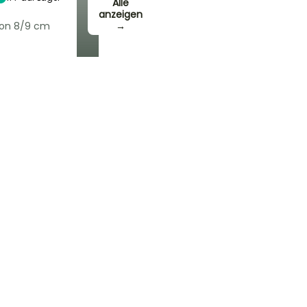
Alle
anzeigen
von 8/9 cm
→
Winterhärte
Bis zu -29°C