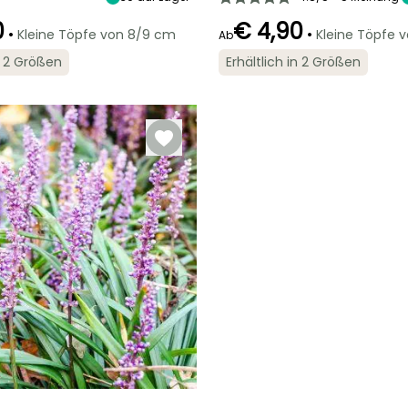
Schatten
0
€ 4,90
•
•
Kleine Töpfe von 8/9 cm
Kleine Töpfe 
Ab
in 2 Größen
Erhältlich in 2 Größen
Geeigneter
Blütezeit
Zeitraum für die
Geeigneter
Winterhärte
August für
Pflanzung
Zeitraum für die
Bis zu -29°C
t
Oktober
Pflanzung
Februar für April,
Februar für April,
September für
September für
November
November