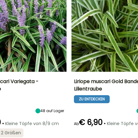
cari Variegata -
Liriope muscari Gold Band
e
Lilientraube
Breite bei Reife
Standort
Höhe bei Reife
Breite bei Reife
45 cm
Sonne,
30 cm
45 cm
ZU ENTDECKEN
Halbschatten,
Schatten
48
auf Lager
0
€ 6,90
•
•
Kleine Töpfe von 8/9 cm
Kleine Töpfe 
Ab
in 2 Größen
Geeigneter
Winterhärte
Geeigneter
Blütezeit