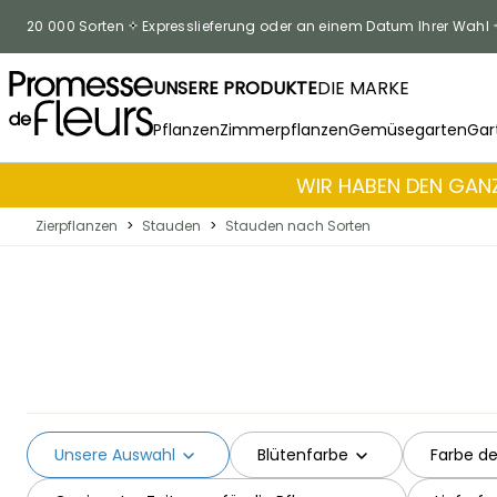
Skip to Content
20 000 Sorten
Expresslieferung oder an einem Datum Ihrer Wahl
UNSERE PRODUKTE
DIE MARKE
Pflanzen
Zimmerpflanzen
Gemüsegarten
Gar
WIR HABEN DEN GANZ
Zierpflanzen
>
Stauden
>
Stauden nach Sorten
Unsere Auswahl
Blütenfarbe
Farbe de