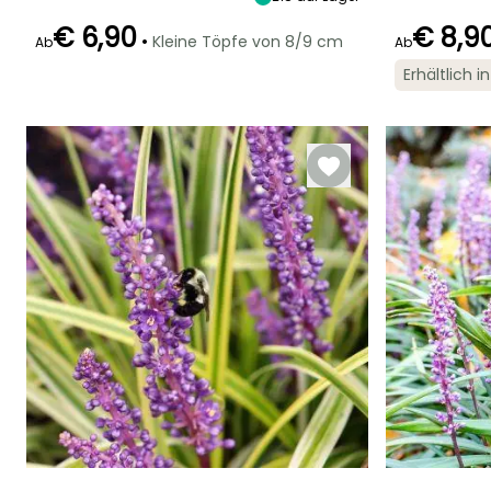
Schatten
€ 6,90
€ 8,9
•
Kleine Töpfe von 8/9 cm
Ab
Ab
Erhältlich 
Geeigneter
Winterhärte
Blütezeit
Blütezeit
Zeitraum für die
Bis zu -23,5°C
August für
Juli für Augus
Pflanzung
Oktober
Februar für April,
September für
November