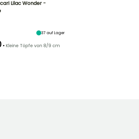
cari Lilac Wonder -
e
Breite bei Reife
Standort
40 cm
Sonne,
Halbschatten,
Schatten
37
auf Lager
0
•
Kleine Töpfe von 8/9 cm
Geeigneter
Winterhärte
Zeitraum für die
Bis zu -29°C
Pflanzung
Februar für April,
September für
November