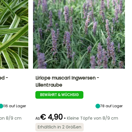
ed -
Liriope muscari Ingwersen -
Lilientraube
Standort
Höhe bei Reife
Breite bei Reife
Standort
Sonne,
35 cm
50 cm
Sonne,
BEWÄHRT & WÜCHSIG
Halbschatten,
Halbschatten,
Schatten
Schatten
116
auf Lager
78
auf Lager
€ 4,90
•
von 8/9 cm
Kleine Töpfe von 8/9 cm
Ab
Erhältlich in 2 Größen
Winterhärte
Geeigneter
Winterhärte
Blütezeit