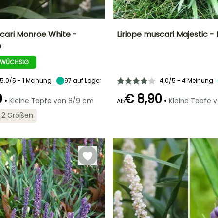
scari Monroe White -
Liriope muscari Majestic - 
e
Breite bei Reife
Standort
Höhe bei Reife
Breite bei Reife
30 cm
Halbschatten,
40 cm
45 cm
 WÜCHSIG
Schatten
5.0/5 - 1 Meinung
97
auf Lager
4.0/5 - 4 Meinung
0
€ 8,90
•
•
Kleine Töpfe von 8/9 cm
Kleine Töpfe 
Ab
Geeigneter
Winterhärte
in 2 Größen
Zeitraum für die
Bis zu -29°C
Geeigneter
Blütezeit
Pflanzung
Zeitraum für die
Juli für Oktober
Pflanzung
Februar für April,
September für
Februar für April,
November
September für
November