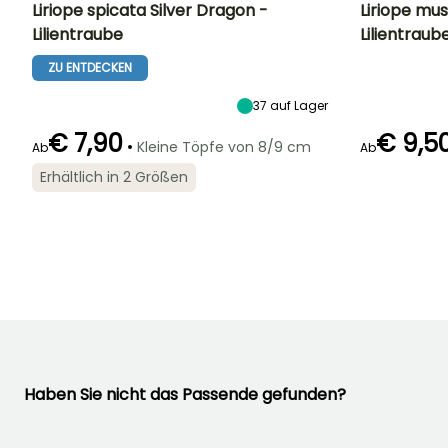
Liriope spicata Silver Dragon -
Liriope mus
Lilientraube
Lilientraub
Höhe bei Reife
Breite bei Reife
Standort
Höhe bei Reife
30 cm
40 cm
Halbschatten,
30 cm
ZU ENTDECKEN
Schatten
37
auf Lager
€ 7,90
€ 9,5
•
Kleine Töpfe von 8/9 cm
Ab
Ab
Geeigneter
Winterhärte
Blütezeit
Erhältlich in 2 Größen
Zeitraum für die
Bis zu -29°C
Blütezeit
August für
Pflanzung
September
August für
Februar für April,
Oktober
September für
November
Haben Sie nicht das Passende gefunden?