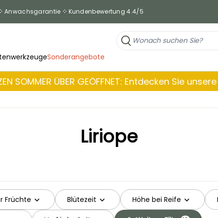
Anwachsgarantie
Kundenbewertung 4.4/5
tenwerkzeuge
Sonderangebote
EN SOMMER ÜBER GEÖFFNET: Entdecken Sie unsere 
Liriope
r Früchte
Blütezeit
Höhe bei Reife